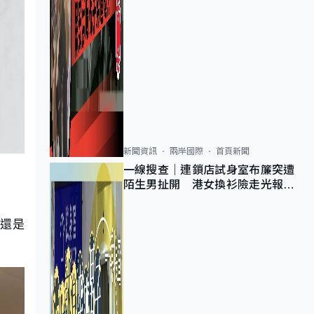
新聞資訊
兩岸國際
首頁新聞
一線搜查｜連鎖店試身室布簾突遭
陌生男扯開 港女換衫險走光報
警 全港分店急換實體門
，還是