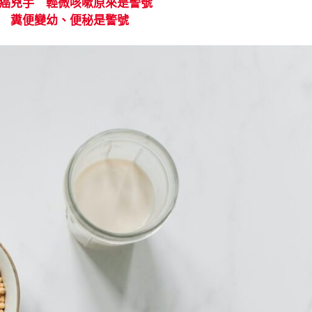
肺癌兇手 輕微咳嗽原來是警號
狀 糞便變幼、便秘是警號