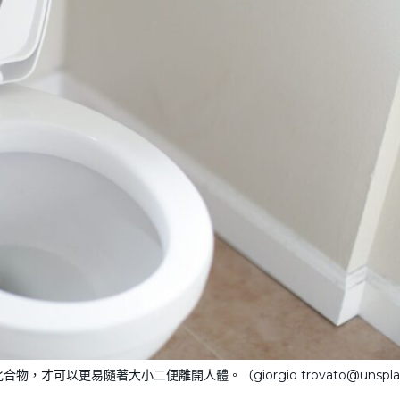
可以更易隨著大小二便離開人體。（giorgio trovato@unspla