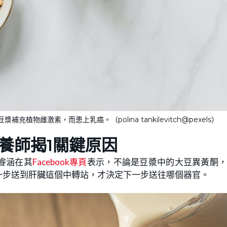
雌激素，而患上乳癌。（polina tankilevitch@pexels）
養師揭1關鍵原因
睿涵在其
Facebook專頁
表示，不論是豆漿中的大豆異黃酮
一步送到肝臟這個中轉站，才決定下一步送往哪個器官。