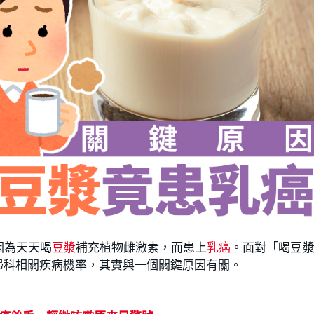
因為天天喝
豆漿
補充植物雌激素，而患上
乳癌
。面對「喝豆
婦科相關疾病機率，其實與一個關鍵原因有關。