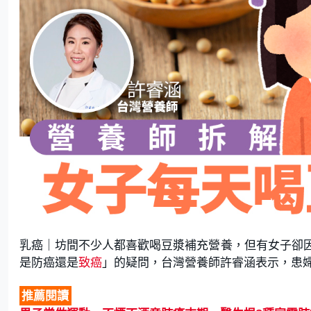
乳癌｜坊間不少人都喜歡喝豆漿補充營養，但有女子卻
是防癌還是
致癌
」的疑問，台灣營養師許睿涵表示，患
推薦閱讀