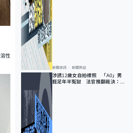
）
水溶性
新聞資訊
新聞熱話
涉誘12歲女自拍祼照 「A0」男
捱足年半冤獄 法官推翻裁決：抄
錯標點