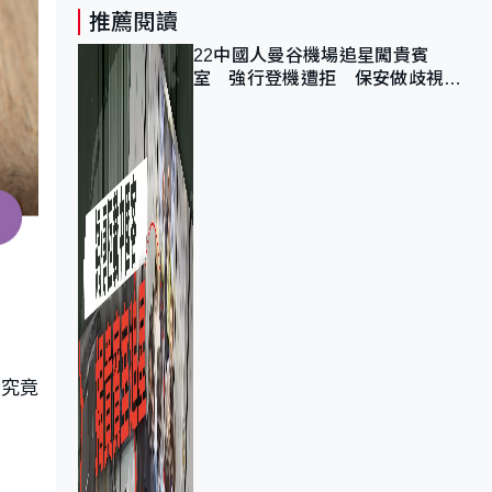
推薦閱讀
22中國人曼谷機場追星闖貴賓
室 強行登機遭拒 保安做歧視手
勢遭紀律處分
漿究竟