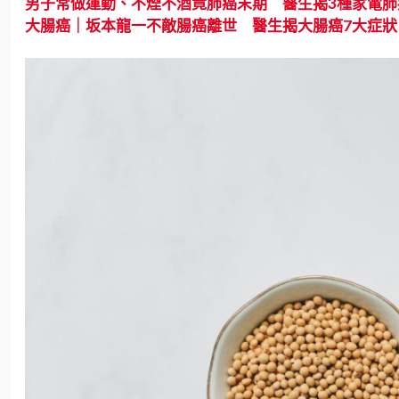
男子常做運動、不煙不酒竟肺癌末期 醫生揭3種家電
大腸癌｜坂本龍一不敵腸癌離世 醫生揭大腸癌7大症