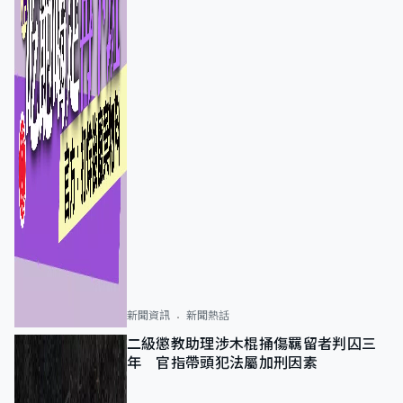
新聞資訊
新聞熱話
二級懲教助理涉木棍捅傷羈留者判囚三
年 官指帶頭犯法屬加刑因素