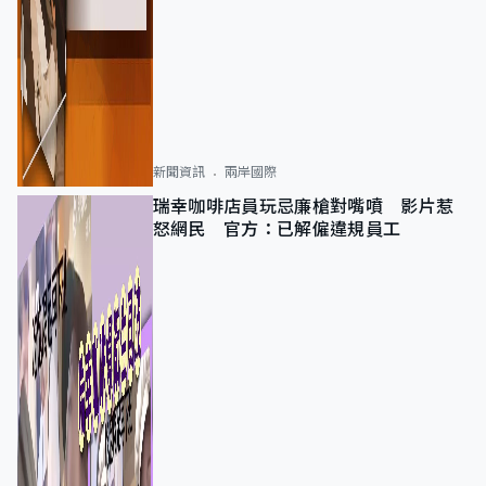
新聞資訊
兩岸國際
瑞幸咖啡店員玩忌廉槍對嘴噴 影片惹
怒網民 官方：已解僱違規員工