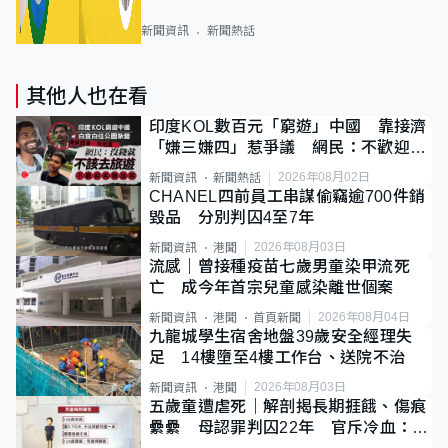
新聞資訊
新聞熱話
其他人也在看
印度KOL數百元「窮遊」中國 靠接濟
「嫌三嫌四」惹爭議 網民：不歡迎劣
質旅客
2026年08月02日
新聞資訊
新聞熱話
CHANEL四前員工串謀偷竊逾700件銷
毀品 分別判囚4至7年
2026年08月03日
新聞資訊
港聞
流感｜曾接種疫苗七歲男童染甲流死
亡 成今年首宗兒童感染離世個案
2026年08月04日
新聞資訊
港聞
首頁新聞
九龍城學生宿舍地盤39歲安全經理失
足 14樓墮至4樓工作台、送院不治
2026年08月03日
新聞資訊
港聞
五歲童遭虐死｜解剖揭長期捱餓、傷痕
纍纍 母認罪判囚22年 官斥冷血：同