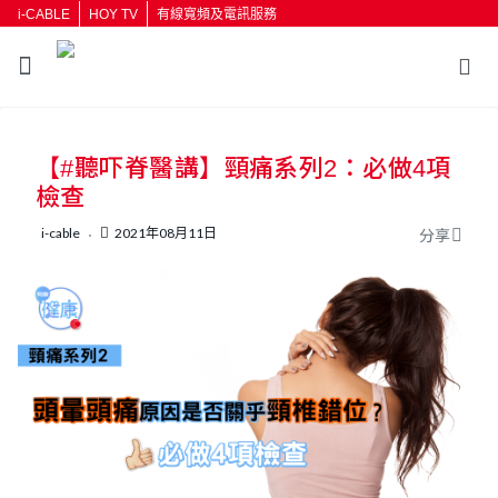
i-CABLE
HOY TV
有線寬頻及電訊服務
返回
【#聽吓脊醫講】頸痛系列2：必做4項
按輸入鍵開始搜尋
檢查
i-cable
2021年08月11日
分享