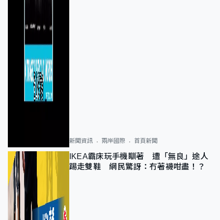
新聞資訊
兩岸國際
首頁新聞
IKEA霸床玩手機瞓著 遭「無良」途人
踢走雙鞋 網民驚訝：冇著襪咁盡！？