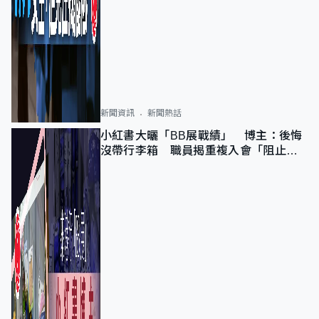
新聞資訊
新聞熱話
小紅書大曬「BB展戰績」 博主：後悔
沒帶行李箱 職員揭重複入會「阻止唔
到」