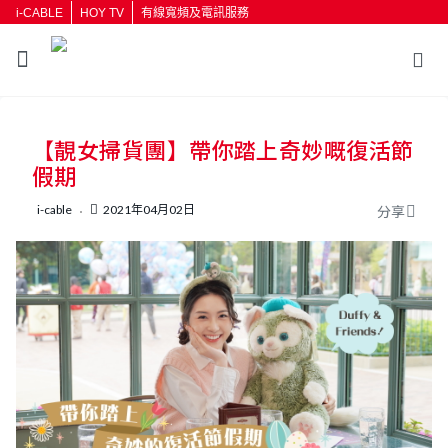
i-CABLE
HOY TV
有線寬頻及電訊服務
返回
【靚女掃貨團】帶你踏上奇妙嘅復活節
按輸入鍵開始搜尋
假期
i-cable
2021年04月02日
分享