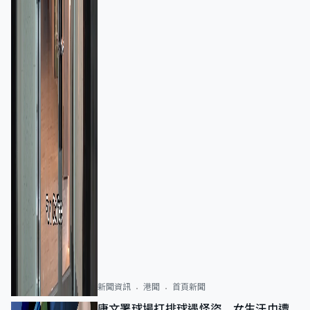
新聞資訊
港聞
首頁新聞
康文署球場打排球遇怪盜 女生汗巾遭