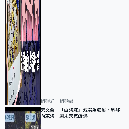
新聞資訊
新聞熱話
天文台：「白海豚」減弱為強颱、料移
向東海 周末天氣酷熱