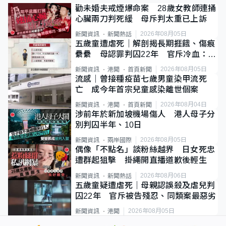
勸未婚夫戒煙爆命案 28歲女教師連捅
心臟兩刀判死緩 母斥判太重已上訴
2026年08月05日
新聞資訊
新聞熱話
五歲童遭虐死｜解剖揭長期捱餓、傷痕
纍纍 母認罪判囚22年 官斥冷血：同
類案最惡劣
2026年08月05日
新聞資訊
港聞
首頁新聞
流感｜曾接種疫苗七歲男童染甲流死
亡 成今年首宗兒童感染離世個案
2026年08月04日
新聞資訊
港聞
首頁新聞
涉前年於新加坡機場傷人 港人母子分
別判囚半年、10日
2026年08月05日
新聞資訊
兩岸國際
偶像「不點名」談粉絲越界 日女死忠
遭群起狙擊 掛繩開直播道歉後輕生
2026年08月06日
新聞資訊
新聞熱話
五歲童疑遭虐死｜母親認誤殺及虐兒判
囚22年 官斥被告殘忍、同類案最惡劣
2026年08月05日
新聞資訊
港聞