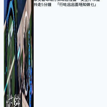
拎走5分鐘 「行咗出出面唔知做乜」