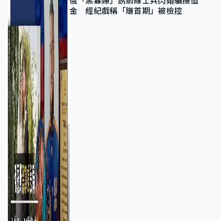
俄「黑寡婦」誘前線士兵閃婚騙撫恤
金 經紀戲稱「賺首期」被檢控