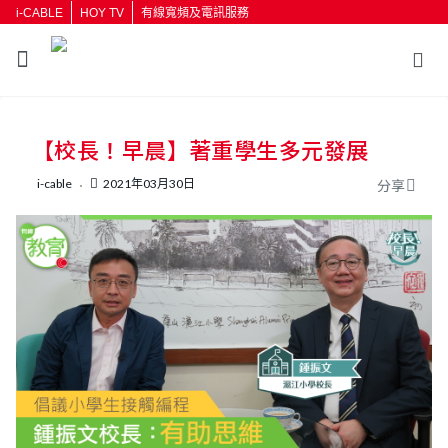
i-CABLE
HOY TV
有線寬頻及電訊服務
返回
【校長！早晨】著重學生多元發展
按輸入鍵開始搜尋
i-cable
2021年03月30日
分享