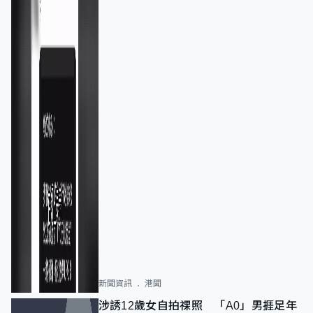
新聞資訊
港聞
涉誘12歲女自拍祼照 「A0」男捱足年