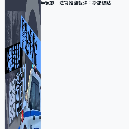
半冤獄 法官推翻裁決：抄錯標點