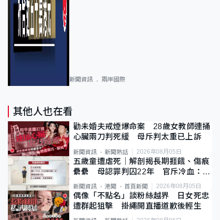
新聞資訊
兩岸國際
其他人也在看
勸未婚夫戒煙爆命案 28歲女教師連捅
心臟兩刀判死緩 母斥判太重已上訴
2026年08月05日
新聞資訊
新聞熱話
五歲童遭虐死｜解剖揭長期捱餓、傷痕
纍纍 母認罪判囚22年 官斥冷血：同
類案最惡劣
2026年08月05日
新聞資訊
港聞
首頁新聞
偶像「不點名」談粉絲越界 日女死忠
遭群起狙擊 掛繩開直播道歉後輕生