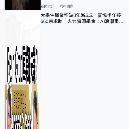
新聞資訊
兩岸國際
大學生職業空缺3年減6成 青協半年接
660宗求助 人力資源學會：AI浪潮重整
職位需求