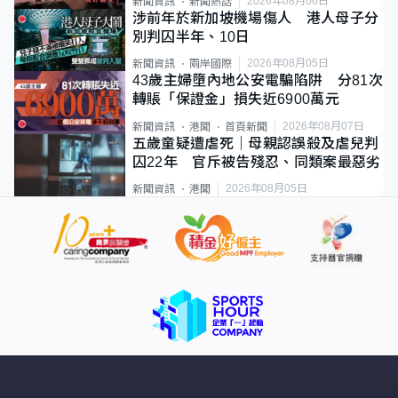
2026年08月06日
新聞資訊
新聞熱話
涉前年於新加坡機場傷人 港人母子分
別判囚半年、10日
2026年08月05日
新聞資訊
兩岸國際
43歲主婦墮內地公安電騙陷阱 分81次
轉賬「保證金」損失近6900萬元
2026年08月07日
新聞資訊
港聞
首頁新聞
五歲童疑遭虐死｜母親認誤殺及虐兒判
囚22年 官斥被告殘忍、同類案最惡劣
2026年08月05日
新聞資訊
港聞