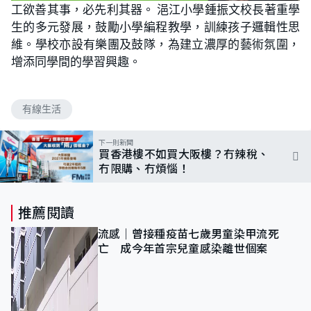
工欲善其事，必先利其器。 浥江小學鍾振文校長著重學
生的多元發展，鼓勵小學編程教學，訓練孩子邏輯性思
維。學校亦設有樂團及鼓隊，為建立濃厚的藝術氛圍，
增添同學間的學習興趣。
有線生活
下一則新聞
買香港樓不如買大阪樓？冇辣稅、
冇限購、冇煩惱！
推薦閱讀
流感｜曾接種疫苗七歲男童染甲流死
亡 成今年首宗兒童感染離世個案