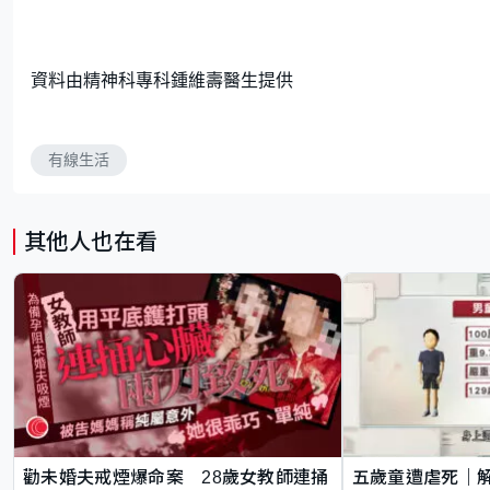
資料由
精神科專科鍾維壽醫生
提供
有線生活
其他人也在看
勸未婚夫戒煙爆命案 28歲女教師連捅
五歲童遭虐死｜