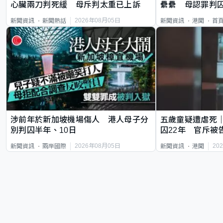
心臟兩刀判死緩 母斥判太重已上訴
纍纍 母認罪判囚
類案最惡劣
2026年08月05日
新聞資訊
新聞熱話
新聞資訊
港聞
首
涉前年於新加坡機場傷人 港人母子分
五歲童疑遭虐死
別判囚半年、10日
囚22年 官斥被
2026年08月05日
20
新聞資訊
兩岸國際
新聞資訊
港聞