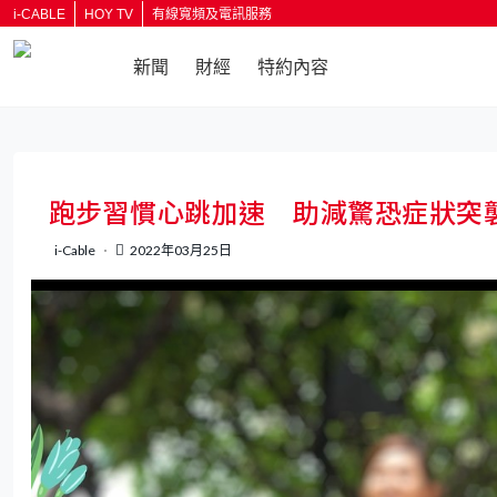
i-CABLE
HOY TV
有線寬頻及電訊服務
新聞
財經
特約內容
返回
跑步習慣心跳加速 助減驚恐症狀突
i-Cable
2022年03月25日