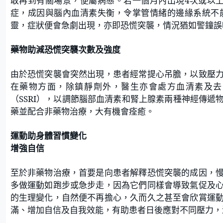
敢再到有關場景，便屬病態。若一個月內出現
4
次或以
症，成因與腦內血清素失衡，令掌管情緒的邊緣系統不
靈，症狀便會急劇出現，亦即恐慌突襲，情況猶如警鐘誤
藥物助減恐慌突襲次數及強度
由於恐慌突襲會突然出現，患者經常提心吊膽，以致壓
在藥物方面，除鎮靜劑外，醫生亦會處方血清素及去
（
SSRI
），以調節腦部血清素和腎上腺素兩種神經傳遞
藥並配合非藥物治療，大有機會痊癒。
運動助身體習慣變化
增強自信
至於非藥物治療，
首要是向患者解釋恐慌突襲的成因，
多做運動如跑步或急步走，因為它們同樣會導致氣促及
的生理變化，自然便不再擔心，久而久之甚至會欣賞運
滿、增加自信及自我效能，有助患者日後應對不同壓力，