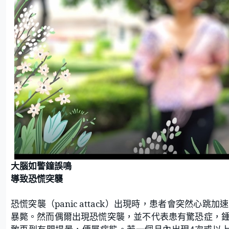
大腦如警鐘誤鳴
導致恐慌突襲
恐慌突襲（
panic attack
）出現時，患者會突然心跳加速
暴斃。然而
偶爾出現恐慌突襲，並不代表患有驚恐症，