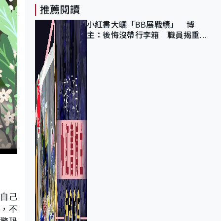
推薦閱讀
小紅書大曬「BB展戰績」 博
主：後悔沒帶行李箱 職員揭重複
入會「阻止唔到」
心自己
現，不