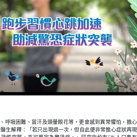
、呼吸困難、冒汗及頭暈眼花等，更會感到異常懼怕，擔
鍾醫生解釋：「若只出現過一次
，但自此便非常擔心症狀再