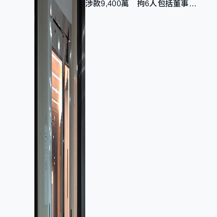
涉款9,400萬 拘6人包括董事股
東 最高金額一宗涉近千萬