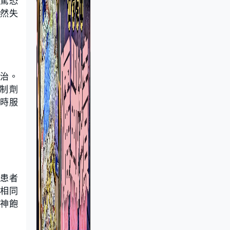
驚恐
然失
根治。
制劑
依時服
議患者
襲相同
精神飽