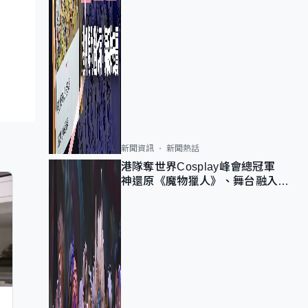
新聞資訊
新聞熱話
港隊奪世界Cosplay峰會總冠軍
神還原《魔物獵人》、舞台融入獅
子山 參賽者：讓大家認識香港