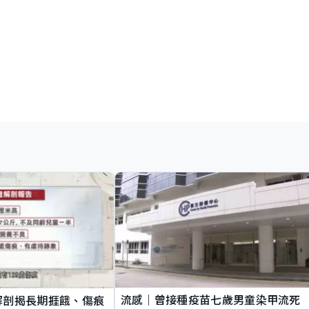
流感｜曾接種疫苗七歲男童染甲流死
解剖揭長期捱餓、傷痕