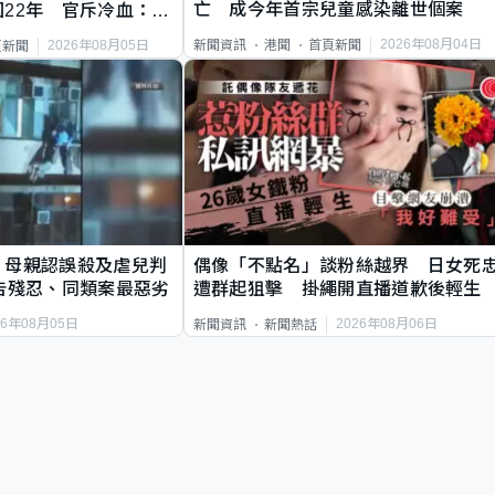
亡 成今年首宗兒童感染離世個案
22年 官斥冷血：同
2026年08月04日
新聞資訊
港聞
首頁新聞
2026年08月05日
頁新聞
｜母親認誤殺及虐兒判
偶像「不點名」談粉絲越界 日女死
告殘忍、同類案最惡劣
遭群起狙擊 掛繩開直播道歉後輕生
26年08月05日
2026年08月06日
新聞資訊
新聞熱話