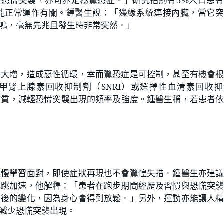
上恐慌突襲，亦可界定為驚恐症。
」
研究指約有
5%
人口患有
能正常運作有關。鍾醫生說：「邊緣系統連接內臟，當它突
鳴，毫無先兆且發生時非常突然。」
力大增，造成惡性循環，幸而驚恐症是可控制，甚至有機會
甲腎上腺素回收抑制劑（
SNRI
）或選擇性血清素回收抑
物質，減輕恐慌突襲出現的頻率及強度。鍾醫生稱，若患者
慢慢學習面對，
即使症狀再現也不會驚惶失措
。鍾醫生亦建
心跳加速，他解釋：「患者在跑步期間經歷及習慣與恐慌突
動後的變化，因為身心會得到放鬆。」另外，運動亦能讓人
減少恐慌突襲出現。