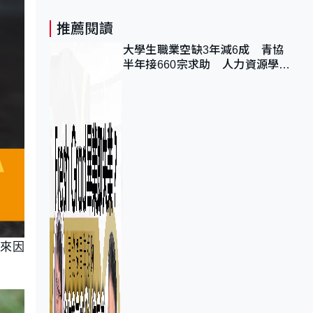
推薦閱讀
大學生職業空缺3年減6成 青協
半年接660宗求助 人力資源學
會：AI浪潮重整職位需求
後來因