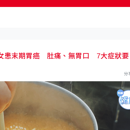
按輸入鍵開始搜尋
女患末期胃癌 肚痛、無胃口 7大症狀要
分