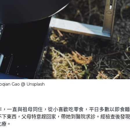
ian Gao @ Unsplash
作，一直與祖母同住，從小喜歡吃零食，平日多數以即食麵
不下東西，父母特意趕回家，帶她到醫院求診。經檢查後發
化療。