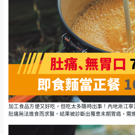
加工食品方便又好吃，但吃太多隨時出事！內地淅江寧
肚痛無法進食而求醫，結果被診斷出罹患末期胃癌，需