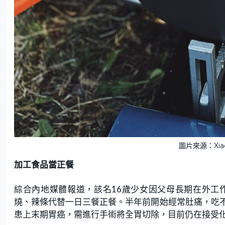
圖片來源：Xiaoq
加工食品當正餐
綜合內地媒體報道，該名16歲少女因父母長期在外工
燒、辣條代替一日三餐正餐。半年前開始經常肚痛，吃
患上末期胃癌，需進行手術將全胃切除，目前仍在接受