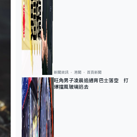
新聞資訊
港聞
首頁新聞
旺角男子凌晨追通宵巴士落空 打
爆擋風玻璃逃去