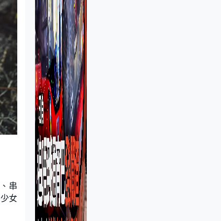
、串
現少女