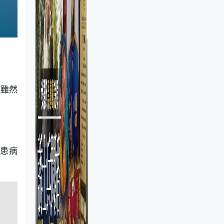
，雖然
覺患病