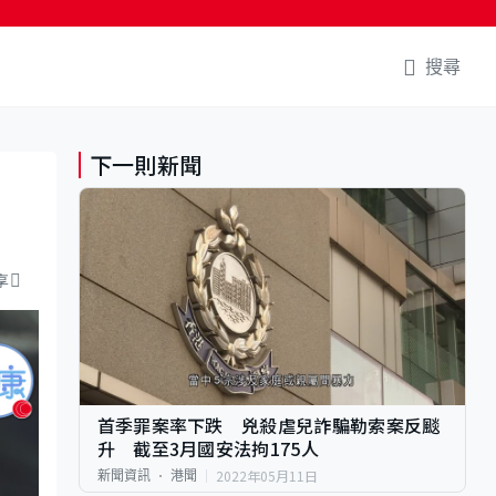
搜尋
下一則新聞
享
首季罪案率下跌 兇殺虐兒詐騙勒索案反颷
升 截至3月國安法拘175人
2022年05月11日
新聞資訊
港聞