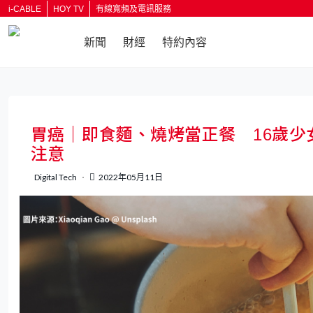
i-CABLE
HOY TV
有線寬頻及電訊服務
新聞
財經
特約內容
返回
胃癌｜即食麵、燒烤當正餐 16歲少
注意
Digital Tech
2022年05月11日