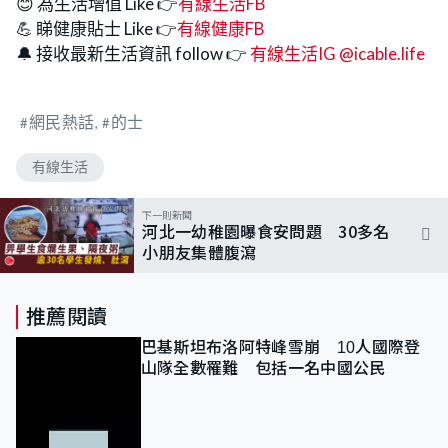
😊 為生活增值 Like 👉
有線生活FB
💪 睇健康貼士 Like 👉
有線健康FB
🔔 接收最新生活資訊 follow 👉
有線生活IG @icable.life
網民熱話
的士
有線生活
下一則新聞
河北一幼稚園曝食安問題 30多名
小朋友集體腹瀉
推薦閱讀
巴基斯坦布洛阿特峰雪崩 10人國際登
山隊全數罹難 包括一名中國公民