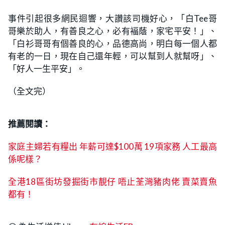
事件引起很多網民迴響，大讚該司機好心，「白Tee哥
哥樂於助人，有善良之心，必有褔蔭，家宅平安！」、
「白衫哥哥有個善良的心，品德高尚，明白每一個人都
有老的一日，現在自己還年輕，可以幫到人就幫呀」、
「好人一生平安」。
（全文完）
推薦閱讀：
家庭主婦若有糧出 年薪可達$100萬 19項家務 人工最高
係呢樣？
全港18區街坊發掘街市靚仔 唔止荃灣豬肉佬 賣菜賣魚
都有！