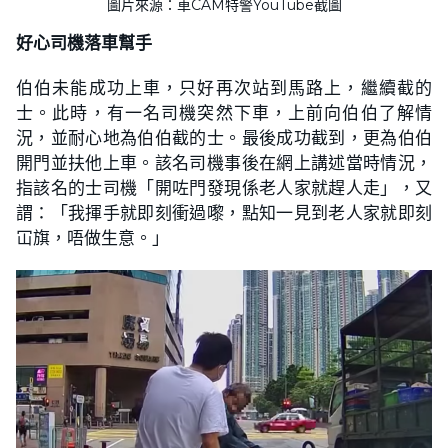
圖片來源：車CAM特警YouTube截圖
好心司機落車幫手
伯伯未能成功上車，只好再次站到馬路上，繼續截的
士。此時，有一名司機突然下車，上前向伯伯了解情
況，並耐心地為伯伯截的士。最後成功截到，更為伯伯
開門並扶他上車。該名司機事後在網上講述當時情況，
指該名的士司機「開咗門發現係老人家就趕人走」，又
謂：「我揮手就即刻衝過嚟，點知一見到老人家就即刻
冚旗，唔做生意。」