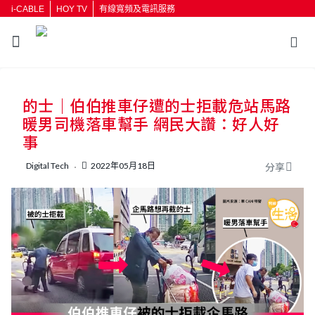
i-CABLE
HOY TV
有線寬頻及電訊服務
返回
的士｜伯伯推車仔遭的士拒載危站馬路
按輸入鍵開始搜尋
暖男司機落車幫手 網民大讚：好人好
事
Digital Tech
2022年05月18日
分享