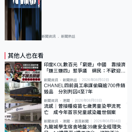
新聞資訊
新聞熱話
其他人也在看
印度KOL數百元「窮遊」中國 靠接濟
「嫌三嫌四」惹爭議 網民：不歡迎劣
質旅客
2026年08月02日
新聞資訊
新聞熱話
CHANEL四前員工串謀偷竊逾700件銷
毀品 分別判囚4至7年
2026年08月03日
新聞資訊
港聞
流感｜曾接種疫苗七歲男童染甲流死
亡 成今年首宗兒童感染離世個案
2026年08月04日
新聞資訊
港聞
首頁新聞
九龍城學生宿舍地盤39歲安全經理失