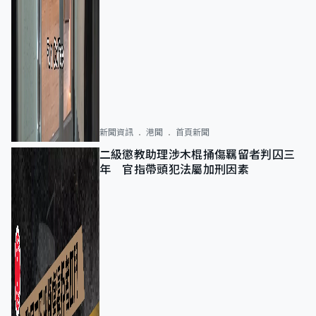
新聞資訊
港聞
首頁新聞
二級懲教助理涉木棍捅傷羈留者判囚三
年 官指帶頭犯法屬加刑因素