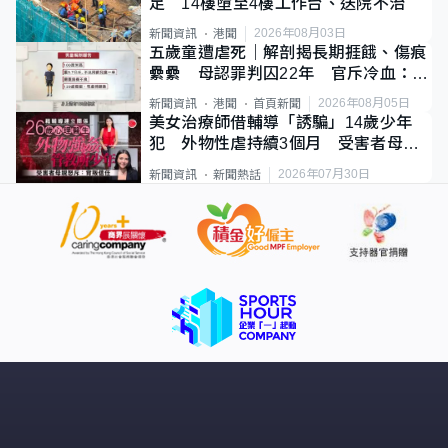
足 14樓墮至4樓工作台、送院不治
2026年08月03日
新聞資訊
港聞
五歲童遭虐死｜解剖揭長期捱餓、傷痕
纍纍 母認罪判囚22年 官斥冷血：同
類案最惡劣
2026年08月05日
新聞資訊
港聞
首頁新聞
美女治療師借輔導「誘騙」14歲少年
犯 外物性虐持續3個月 受害者母：
要保護其他人
2026年07月30日
新聞資訊
新聞熱話