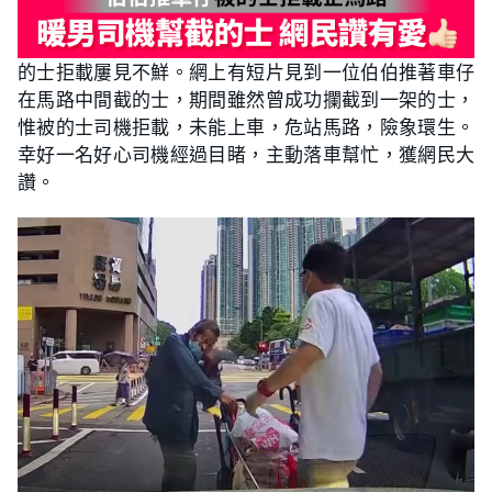
的士拒載屢見不鮮。網上有短片見到一位伯伯推著車仔
在馬路中間截的士，期間雖然曾成功攔截到一架的士，
惟被的士司機拒載，未能上車，危站馬路，險象環生。
幸好一名好心司機經過目睹，主動落車幫忙，獲網民大
讚。