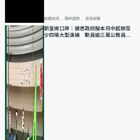
新聞資訊
兩岸國際
首頁新聞
新皇崗口岸｜據悉政府擬本月中起辦至
少四場大型演練 動員逾三萬公務員人
次測試