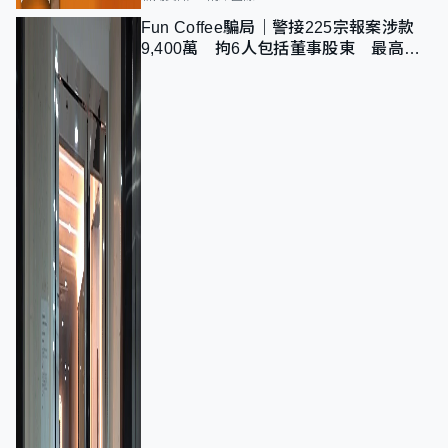
Fun Coffee騙局｜警接225宗報案涉款
9,400萬 拘6人包括董事股東 最高金
額一宗涉近千萬