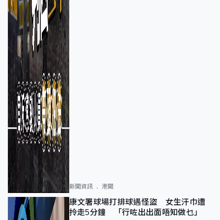
新聞資訊
港聞
康文署球場打排球遇怪盜 女生汗巾遭
拎走5分鐘 「行咗出出面唔知做乜」