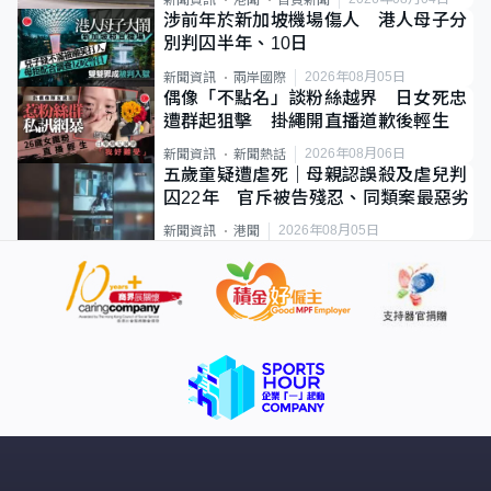
新聞資訊
港聞
首頁新聞
涉前年於新加坡機場傷人 港人母子分
別判囚半年、10日
2026年08月05日
新聞資訊
兩岸國際
偶像「不點名」談粉絲越界 日女死忠
遭群起狙擊 掛繩開直播道歉後輕生
2026年08月06日
新聞資訊
新聞熱話
五歲童疑遭虐死｜母親認誤殺及虐兒判
囚22年 官斥被告殘忍、同類案最惡劣
2026年08月05日
新聞資訊
港聞