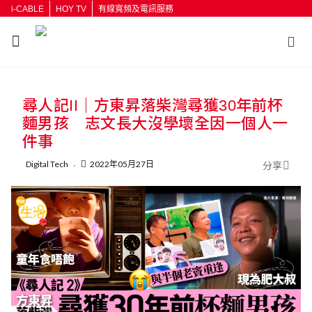
i-CABLE
HOY TV
有線寬頻及電訊服務
返回
尋人記II｜方東昇落柴灣尋獲30年前杯
按輸入鍵開始搜尋
麵男孩 志文長大沒學壞全因一個人一
件事
Digital Tech
2022年05月27日
分享