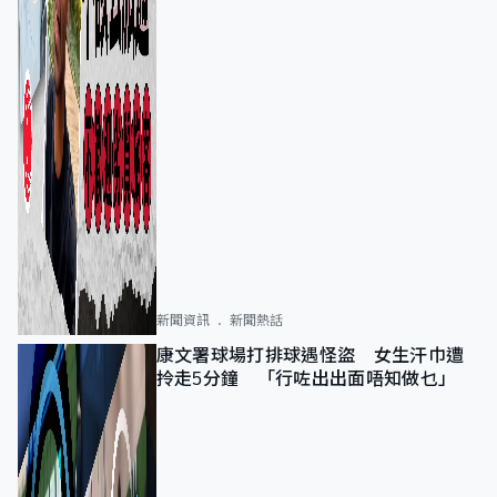
新聞資訊
新聞熱話
康文署球場打排球遇怪盜 女生汗巾遭
拎走5分鐘 「行咗出出面唔知做乜」