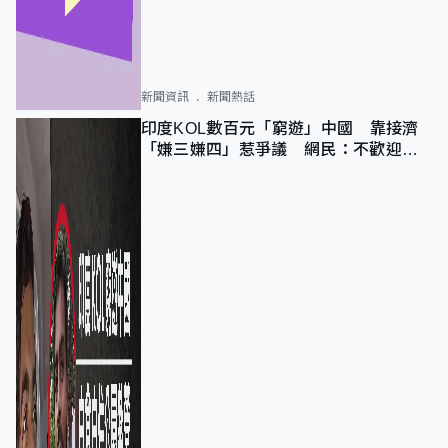
新聞資訊
新聞熱話
印度KOL數百元「窮遊」中國 靠接濟
「嫌三嫌四」惹爭議 網民：不歡迎劣
質旅客