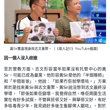
黃Sir驚喜現身與志文重聚。（《尋人記II》YouTube截圖）
因一個人沒入歧途
至於管教方面，志文形容當年如果沒有托管中心的黃
Sir，可能已成為童黨。他形容黃Sir是他的「半個導師」
和「半個爸爸」，他說：「如果冇佢就學壞咗。」方東
昇於是找來黃Sir與志文重聚，黃Sir說沒想到志文最終沒
學壞，「即係如果佢變壞，我覺得自然，喺佢周圍生活
實在有好多試探，不管興民邨又好，興華邨又好，有好
多吸毒青少年，我見過好多後生隻腳俾人鋸咗」。對於