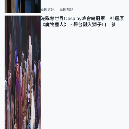
新聞資訊
新聞熱話
港隊奪世界Cosplay峰會總冠軍 神還原
《魔物獵人》、舞台融入獅子山 參賽
者：讓大家認識香港