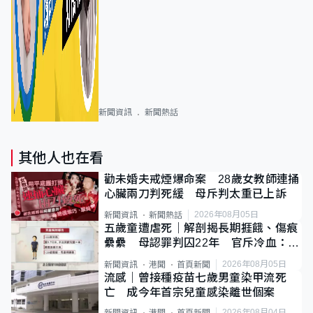
新聞資訊
新聞熱話
其他人也在看
勸未婚夫戒煙爆命案 28歲女教師連捅
心臟兩刀判死緩 母斥判太重已上訴
2026年08月05日
新聞資訊
新聞熱話
五歲童遭虐死｜解剖揭長期捱餓、傷痕
纍纍 母認罪判囚22年 官斥冷血：同
類案最惡劣
2026年08月05日
新聞資訊
港聞
首頁新聞
流感｜曾接種疫苗七歲男童染甲流死
亡 成今年首宗兒童感染離世個案
2026年08月04日