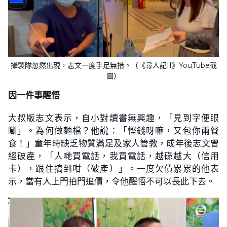
攝製隊忽然出現，志文一度手足無措。（《尋人記II》YouTube截
圖）
因一件事醒悟
大叔版志文表示，自小對讀書無興趣，「見到字便眼
瞓」。為何做麵檔？他說：「慳錢呀嘛，又包你兩餐
食！」童年時缺乏物質滿足及家人管教，成年後志文曾
經破產，「人哋買電話，我買電話，越碌越大（信用
卡），跟住搞到咁（破產）」。一度欠債累累的他表
示，當有人上門拍門追債，令他醒悟不可以長此下去。