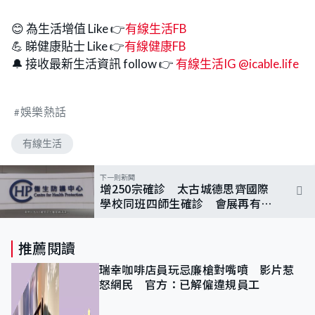
😊 為生活增值 Like 👉
有線生活FB
💪 睇健康貼士 Like 👉
有線健康FB
🔔 接收最新生活資訊 follow 👉
有線生活IG @icable.life
娛樂熱話
有線生活
下一則新聞
增250宗確診 太古城德思齊國際
學校同班四師生確診 會展再有員
工染疫
推薦閱讀
瑞幸咖啡店員玩忌廉槍對嘴噴 影片惹
怒網民 官方：已解僱違規員工