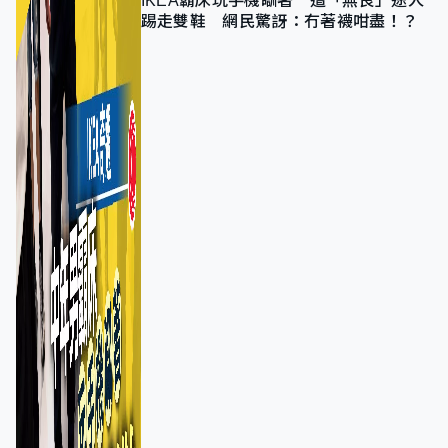
IKEA霸床玩手機瞓著 遭「無良」途人
踢走雙鞋 網民驚訝：冇著襪咁盡！？