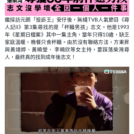
繼採訪元朗「投訴王」安仔後，無綫TVB人氣節目《尋
人記II》第3集尋找的是「杯麵男孩」志文。他是1993
年《星期日檔案》其中一集主角，當年只得10歲，缺乏
家庭溫暖，晚餐只食杯麵。由於沒有聯絡方法，方東昇
與黃靖婷、黃曉瑩、 李曉欣等女主持，要踩落柴灣尋
人，最終真的找到成年後志文！