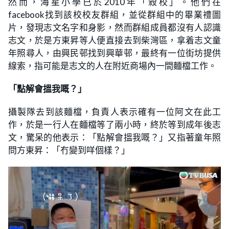
然而，海星小學已於2010年「殺校」。他們在
facebook找到該校校友群組，並從群組中的畢業禮圖
片，發現志文名字和身影，然而群組成員都沒有人認識
志文，於是方東昇等人便直接去到柴灣區，拿着志文童
年照尋人，由興民邨找到興華邨，最終有一位街坊提供
線索，指可能是志文的人在附近商場內一間麵檔工作。
「點解會搵我嘅？」
攝製隊去到該麵檔，負責人表示確有一位阿文在此工
作，於是一行人在麵檔等了兩小時，終於等到成年後志
文，驚呆的他表示：「點解會搵我嘅？」又指著童年照
問方東昇：「冇變到咩個樣？」