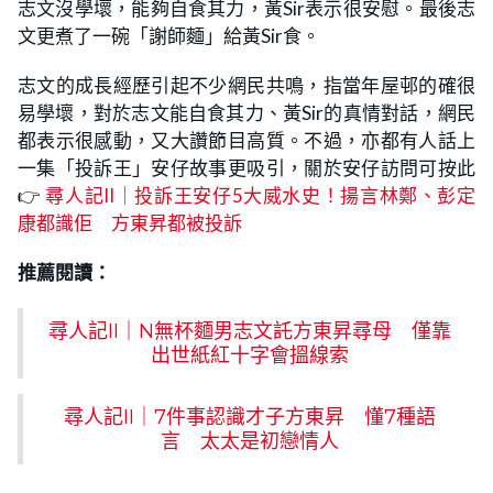
志文沒學壞，能夠自食其力，黃Sir表示很安慰。最後志
文更煮了一碗「謝師麵」給黃Sir食。
志文的成長經歷引起不少網民共鳴，指當年屋邨的確很
易學壞，對於志文能自食其力、黃Sir的真情對話，網民
都表示很感動，又大讚節目高質。不過，亦都有人話上
一集「投訴王」安仔故事更吸引，關於安仔訪問可按此
👉
尋人記II｜投訴王安仔5大威水史！揚言林鄭、彭定
康都識佢 方東昇都被投訴
推薦閱讀：
尋人記II｜N無杯麵男志文託方東昇尋母 僅靠
出世紙紅十字會搵線索
尋人記II｜7件事認識才子方東昇 懂7種語
言 太太是初戀情人