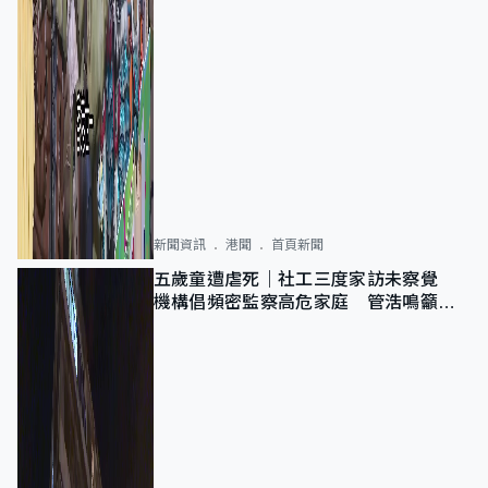
新聞資訊
港聞
首頁新聞
五歲童遭虐死｜社工三度家訪未察覺
機構倡頻密監察高危家庭 管浩鳴籲加
強跨部門協作