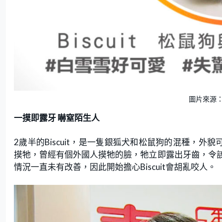
圖片來源：
一摸即露牙 嚇窒陌生人
2歲半的Biscuit，是一隻銀狐犬和松鼠狗的混種，外貌可愛
摸牠，曾經有個外國人摸牠的臉，牠立即露出牙齒，令該外
情況一直未有改善，因此開始擔心Biscuit會胡亂咬人。