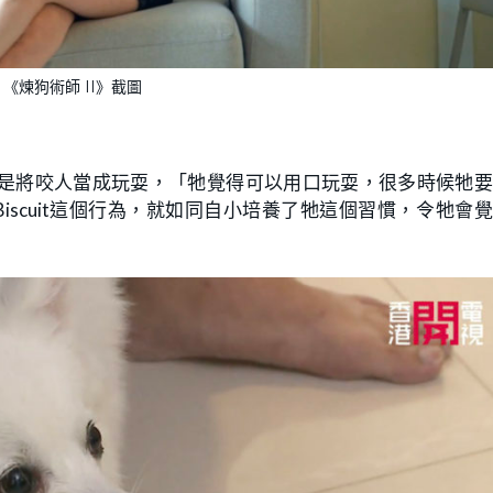
《煉狗術師 II》截圖
Biscuit是將咬人當成玩耍，「牠覺得可以用口玩耍，很多時候牠
Biscuit這個行為，就如同自小培養了牠這個習慣，令牠會