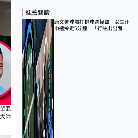
推薦閱讀
康文署球場打排球遇怪盜 女生汗
巾遭拎走5分鐘 「行咗出出面唔
知做乜」
松鼠混
馴犬師