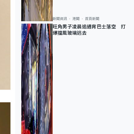
新聞資訊
港聞
首頁新聞
旺角男子凌晨追通宵巴士落空 打
爆擋風玻璃逃去