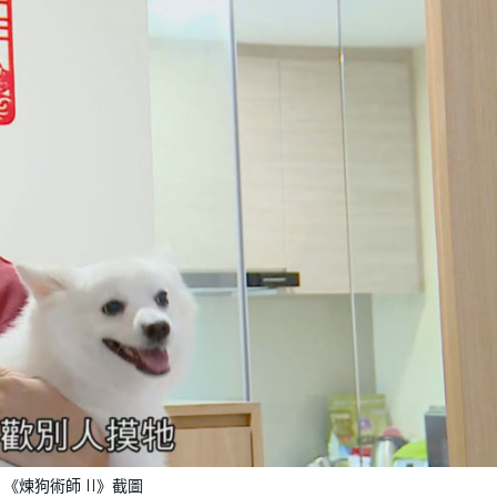
《煉狗術師 II》截圖