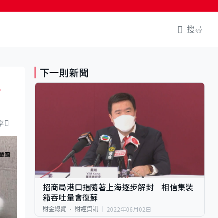
搜尋
下一則新聞
有
享
招商局港口指隨著上海逐步解封 相信集裝
箱吞吐量會復蘇
2022年06月02日
財金總覽
財經資訊