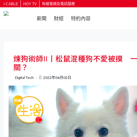
i-CABLE
HOY TV
有線寬頻及電訊服務
新聞
財經
特約內容
煉狗術師II丨松鼠混種狗不愛被摸 一
關？
Digital Tech
2022年06月02日