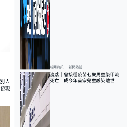
新聞資訊
新聞熱話
流感｜曾接種疫苗七歲男童染甲流
死亡 成今年首宗兒童感染離世個
歡別人
案
來發現