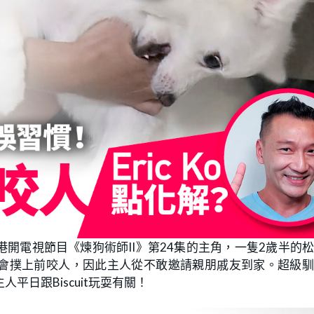
開電視節目《煉狗術師II》第24集的主角，一隻2歲半的
，就會撲上前咬人，因此主人從不敢邀請親朋戚友到家。超級
主人平日跟Biscuit玩耍有關！