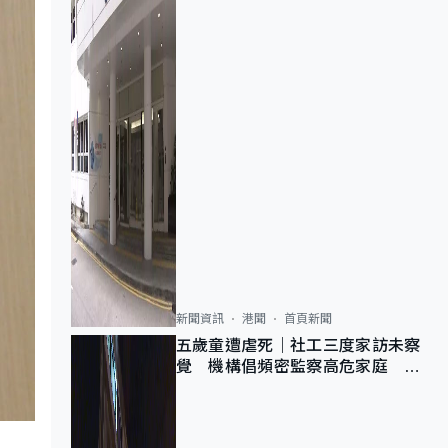
新聞資訊
港聞
首頁新聞
五歲童遭虐死｜社工三度家訪未察
覺 機構倡頻密監察高危家庭 管
浩鳴籲加強跨部門協作