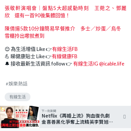
張敬軒演唱會｜盤點5大超感動時刻 王菀之、鄧麗
欣 還有一首90後集體回憶！
陳倩揚5款10分鐘簡易早餐推介 多士／炒蛋／烏冬
雪櫃拎出嚟就煮到
😊 為生活增值 Like 👉
有線生活FB
💪 睇健康貼士 Like 👉
有線健康FB
🔔 接收最新生活資訊 follow 👉
有線生活IG @icable.life
娛樂熱話
有線生活
下一則新聞
Netflix《再婚上流》狗血復仇劇
金喜善黑化爭奪上流精英李賢旭
車智妍助攻復仇