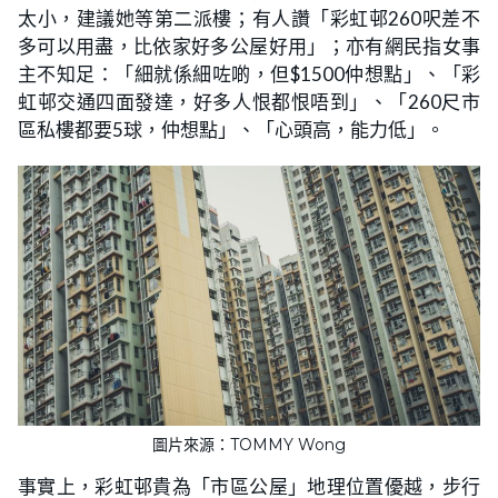
太小，建議她等第二派樓；有人讚「彩虹邨260呎差不
多可以用盡，比依家好多公屋好用」；亦有網民指女事
主不知足：「細就係細咗啲，但$1500仲想點」、「彩
虹邨交通四面發達，好多人恨都恨唔到」、「260尺市
區私樓都要5球，仲想點」、「心頭高，能力低」。
圖片來源：TOMMY Wong
事實上，彩虹邨貴為「市區公屋」地理位置優越，步行