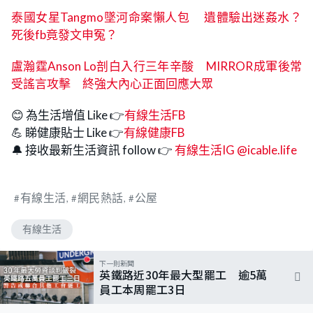
泰國女星Tangmo墜河命案懶人包 遺體驗出迷姦水？
死後fb竟發文申冤？
盧瀚霆Anson Lo剖白入行三年辛酸 MIRROR成軍後常
受謠言攻擊 終強大內心正面回應大眾
😊 為生活增值 Like 👉
有線生活FB
💪 睇健康貼士 Like 👉
有線健康FB
🔔 接收最新生活資訊 follow 👉
有線生活IG @icable.life
有線生活
網民熱話
公屋
有線生活
下一則新聞
英鐵路近30年最大型罷工 逾5萬
員工本周罷工3日