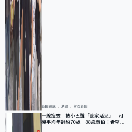
新聞資訊
港聞
首頁新聞
一線搜查｜揸小巴難「養家活兒」 司
機平均年齡約70歲 88歲黃伯：希望一
直揸落去