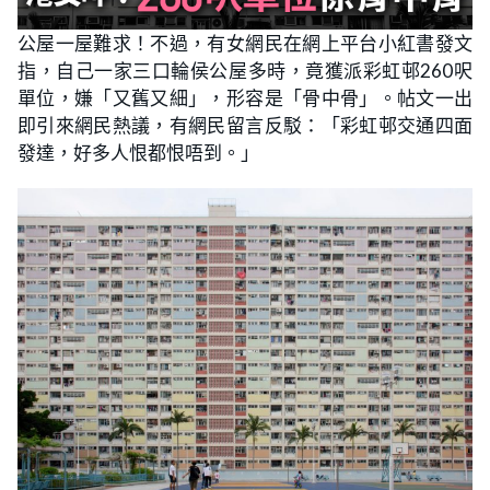
公屋一屋難求！不過，有女網民在網上平台小紅書發文
指，自己一家三口輪侯公屋多時，竟獲派彩虹邨260呎
單位，嫌「又舊又細」，形容是「骨中骨」。帖文一出
即引來網民熱議，有網民留言反駁：「彩虹邨交通四面
發達，好多人恨都恨唔到。」