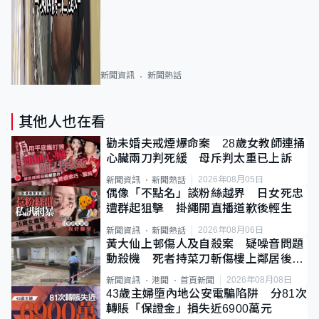
新聞資訊
新聞熱話
其他人也在看
勸未婚夫戒煙爆命案 28歲女教師連捅
心臟兩刀判死緩 母斥判太重已上訴
2026年08月05日
新聞資訊
新聞熱話
偶像「不點名」談粉絲越界 日女死忠
遭群起狙擊 掛繩開直播道歉後輕生
2026年08月06日
新聞資訊
新聞熱話
黃大仙上邨傷人及自殺案 疑噪音問題
動殺機 死者持菜刀斬傷樓上鄰居後墮
斃
2026年08月08日
新聞資訊
港聞
首頁新聞
43歲主婦墮內地公安電騙陷阱 分81次
轉賬「保證金」損失近6900萬元