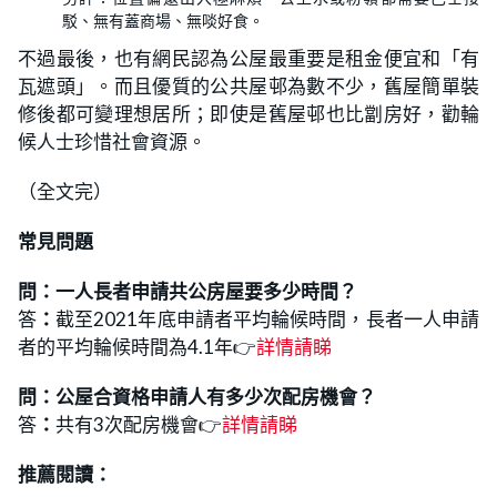
駁、無有蓋商場、無啖好食。
不過最後，也有網民認為公屋最重要是租金便宜和「有
瓦遮頭」。而且優質的公共屋邨為數不少，舊屋簡單裝
修後都可變理想居所；即使是舊屋邨也比劏房好，勸輪
候人士珍惜社會資源。
（全文完）
常見問題
問：一人長者申請共公房屋要多少時間？
答
：
截至2021年底申請者平均輪候時間，長者一人申請
者的平均輪候時間為4.1年👉
詳情請睇
問：
公屋合資格申請人有多少次配房機會？
答
：
共有3次配房機會👉
詳情請睇
推薦閱讀：