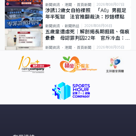
2026年08月07日
新聞資訊
港聞
首頁新聞
涉誘12歲女自拍祼照 「A0」男捱足
年半冤獄 法官推翻裁決：抄錯標點
2026年08月06日
新聞資訊
新聞熱話
五歲童遭虐死｜解剖揭長期捱餓、傷痕
纍纍 母認罪判囚22年 官斥冷血：同
類案最惡劣
2026年08月05日
新聞資訊
港聞
首頁新聞