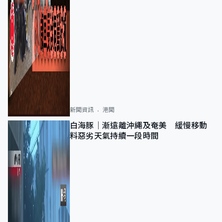
新聞資訊
港聞
白海豚｜漸遠離沖繩及奄美 緩慢移動
料惡劣天氣持續一段時間