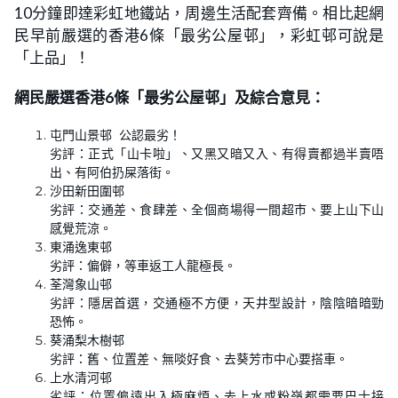
10分鐘即達彩虹地鐵站，周邊生活配套齊備。相比起網
民早前嚴選的香港6條「最劣公屋邨」，彩虹邨可說是
「上品」！
網民嚴選香港6條「最劣公屋邨」及綜合意見：
屯門山景邨 公認最劣！
劣評：正式「山卡啦」、又黑又暗又入、有得賣都過半賣唔
出、有阿伯扔屎落街。
沙田新田圍邨
劣評：交通差、食肆差、全個商場得一間超市、要上山下山
感覺荒涼。
東涌逸東邨
劣評：偏僻，等車返工人龍極長。
荃灣象山邨
劣評：隱居首選，交通極不方便，天井型設計，陰陰暗暗勁
恐怖。
葵涌梨木樹邨
劣評：舊、位置差、無啖好食、去葵芳市中心要搭車。
上水清河邨
劣評：位置偏遠出入極麻煩、去上水或粉嶺都需要巴士接