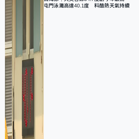
屯門泳灘高達40.1度 料酷熱天氣持續