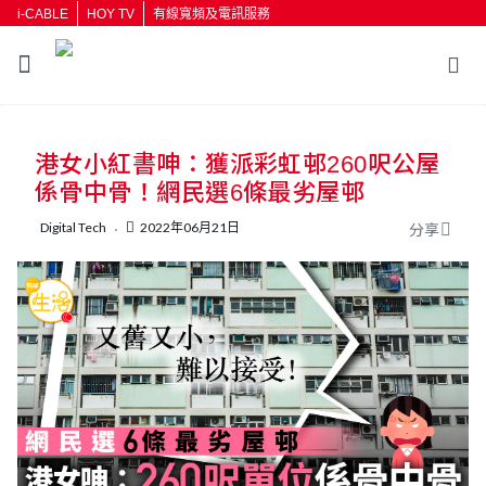
i-CABLE
HOY TV
有線寬頻及電訊服務
返回
港女小紅書呻：獲派彩虹邨260呎公屋
按輸入鍵開始搜尋
係骨中骨！網民選6條最劣屋邨
Digital Tech
2022年06月21日
分享