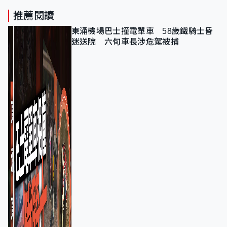
推薦閱讀
東涌機場巴士撞電單車 58歲鐵騎士昏
迷送院 六旬車長涉危駕被捕