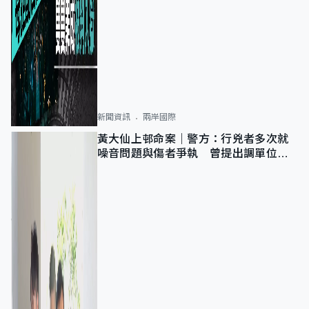
新聞資訊
兩岸國際
黃大仙上邨命案｜警方：行兇者多次就
噪音問題與傷者爭執 曾提出調單位已
獲批