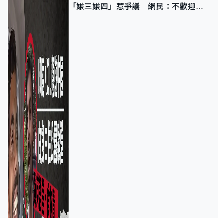
「嫌三嫌四」惹爭議 網民：不歡迎劣
質旅客