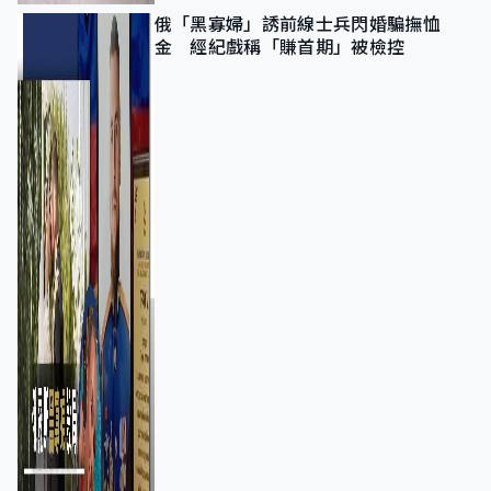
俄「黑寡婦」誘前線士兵閃婚騙撫恤
金 經紀戲稱「賺首期」被檢控