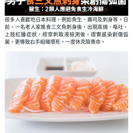
很多人喜歡吃日本料理，例如魚生、壽司及刺身等。日
前，一名老人家進食三文魚刺身後，出現高燒、嘔吐、
上肢紅腫症狀，經穿刺取液檢測後，證實感染創傷弧
菌，更導致右手組織壞死，一度休克險喪命。