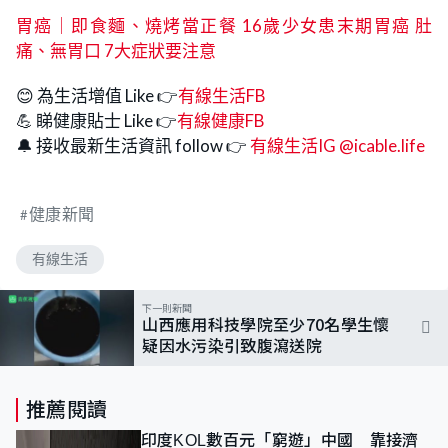
胃癌｜即食麵、燒烤當正餐 16歲少女患末期胃癌 肚
痛、無胃口 7大症狀要注意
😊 為生活增值 Like 👉
有線生活FB
💪 睇健康貼士 Like 👉
有線健康FB
🔔 接收最新生活資訊 follow 👉
有線生活IG @icable.life
健康新聞
有線生活
下一則新聞
山西應用科技學院至少70名學生懷
疑因水污染引致腹瀉送院
推薦閱讀
印度KOL數百元「窮遊」中國 靠接濟