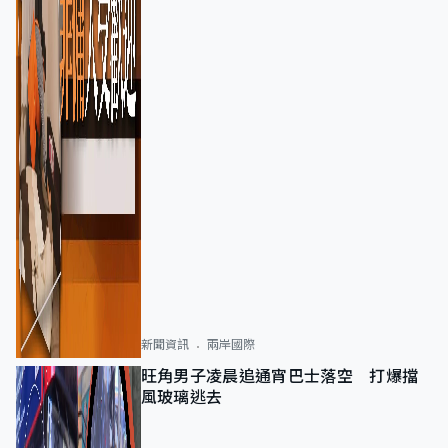
新聞資訊
兩岸國際
旺角男子凌晨追通宵巴士落空 打爆擋
風玻璃逃去