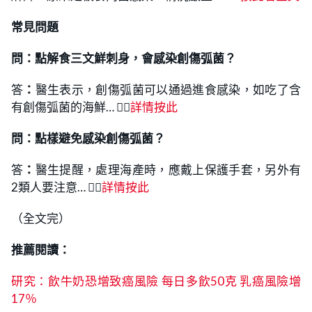
常見問題
問：點解食三文鮮刺身，會感染創傷弧菌？
答
：
醫生表示，創傷弧菌可以通過進食感染，如吃了含
有創傷弧菌的海鮮… 👉🏻
詳情按此
問：點樣避免
感染創傷弧菌？
答
：
醫生提醒，處理海產時，應戴上保護手套，另外有
2類人要注意… 👉🏻
詳情按此
（全文完）
推薦閱讀：
研究：飲牛奶恐增致癌風險 每日多飲50克 乳癌風險增
17％