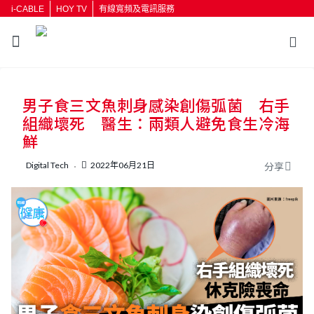
i-CABLE
HOY TV
有線寬頻及電訊服務
男子食三文魚刺身感染創傷弧菌 右手
組織壞死 醫生：兩類人避免食生冷海
鮮
Digital Tech
2022年06月21日
分享