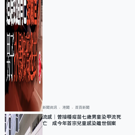
新聞資訊
港聞
首頁新聞
流感｜曾接種疫苗七歲男童染甲流死
亡 成今年首宗兒童感染離世個案