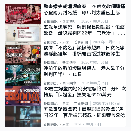
勸未婚夫戒煙爆命案 28歲女教師連捅
心臟兩刀判死緩 母斥判太重已上訴
2026年08月05日
新聞資訊
新聞熱話
五歲童遭虐死｜解剖揭長期捱餓、傷痕
纍纍 母認罪判囚22年 官斥冷血：同
類案最惡劣
2026年08月05日
新聞資訊
港聞
首頁新聞
偶像「不點名」談粉絲越界 日女死忠
遭群起狙擊 掛繩開直播道歉後輕生
2026年08月06日
新聞資訊
新聞熱話
涉前年於新加坡機場傷人 港人母子分
別判囚半年、10日
2026年08月05日
新聞資訊
兩岸國際
43歲主婦墮內地公安電騙陷阱 分81次
轉賬「保證金」損失近6900萬元
2026年08月07日
新聞資訊
港聞
首頁新聞
五歲童疑遭虐死｜母親認誤殺及虐兒判
囚22年 官斥被告殘忍、同類案最惡劣
2026年08月05日
新聞資訊
港聞