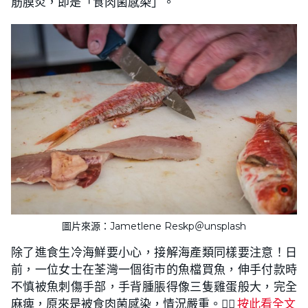
筋膜炎，即是「食肉菌感染」。
圖片來源：Jametlene Reskp＠unsplash
除了進食生冷海鮮要小心，接解海產類同樣要注意！日
前，一位女士在荃灣一個街市的魚檔買魚，伸手付款時
不慎被魚刺傷手部，手背腫脹得像三隻雞蛋般大，完全
麻痺，原來是被食肉菌感染，情況嚴重。👉🏻
按此看全文