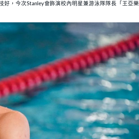
演技好，今次Stanley會飾演校內明星兼游泳隊隊長「王亞