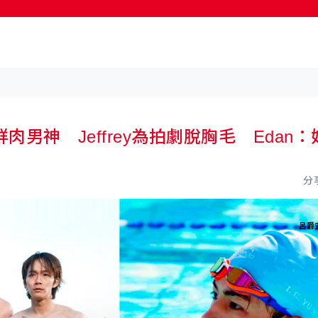
按輸入鍵開始搜尋
小鮮肉男神 Jeffrey為拍劇脫胸毛 Edan：
分