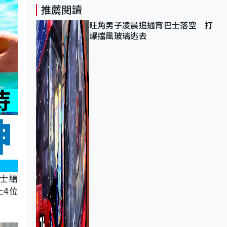
推薦閱讀
旺角男子凌晨追通宵巴士落空 打
爆擋風玻璃逃去
邱士縉
上4位