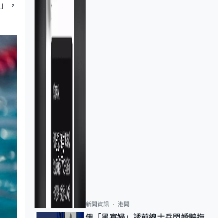
樂」，
新聞資訊
港聞
俄「黑寡婦」誘前線士兵閃婚騙撫