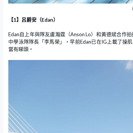
【1】呂爵安（Edan）
Edan自上年與隊友盧瀚霆（Anson Lo）和黃德斌合作
中學泳隊隊長「李馬榮」，早前Edan已在IG上載了
當有睇頭。