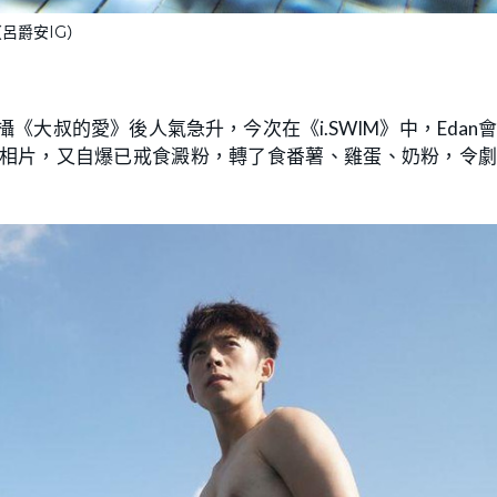
（呂爵安IG）
拍攝《大叔的愛》後人氣急升，今次在《i.SWIM》中，Edan
操肌相片，又自爆已戒食澱粉，轉了食番薯、雞蛋、奶粉，令