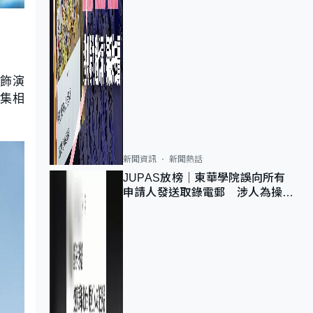
會飾演
劇集相
新聞資訊
新聞熱話
JUPAS放榜｜東華學院誤向所有
申請人發送取錄電郵 涉人為操作
疏忽、影響11,139人