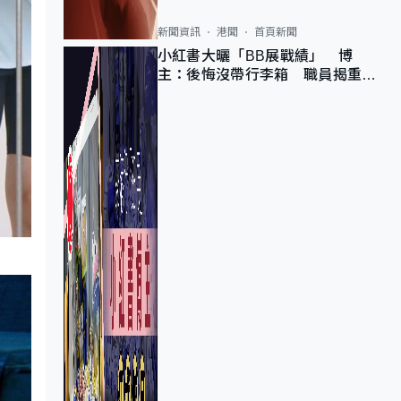
新聞資訊
港聞
首頁新聞
小紅書大曬「BB展戰績」 博
主：後悔沒帶行李箱 職員揭重複
入會「阻止唔到」