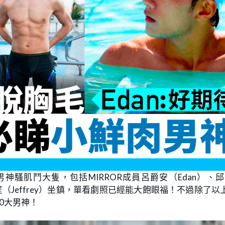
位男神騷肌鬥大隻，包括MIRROR成員呂爵安（Edan）、
浚笙（Jeffrey）坐鎮，單看劇照已經能大飽眼福！不過除了以
0大男神！