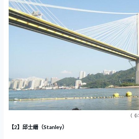
（《i
【2】邱士縉（Stanley）