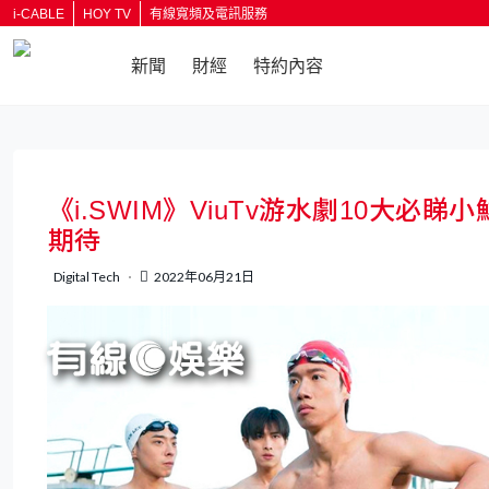
i-CABLE
HOY TV
有線寬頻及電訊服務
新聞
財經
特約內容
返回
《i.SWIM》ViuTv游水劇10大必睇
期待
Digital Tech
2022年06月21日