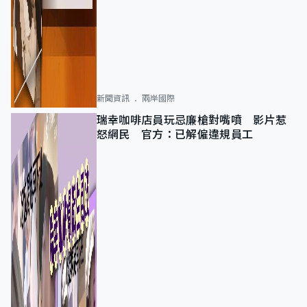
新聞資訊
兩岸國際
瑞幸咖啡店員玩忌廉槍對嘴噴 影片惹
怒網民 官方：已解僱違規員工