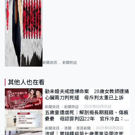
新聞資訊
新聞熱話
其他人也在看
勸未婚夫戒煙爆命案 28歲女教師連捅
心臟兩刀判死緩 母斥判太重已上訴
2026年08月05日
新聞資訊
新聞熱話
五歲童遭虐死｜解剖揭長期捱餓、傷痕
纍纍 母認罪判囚22年 官斥冷血：同
類案最惡劣
2026年08月05日
新聞資訊
港聞
首頁新聞
流感｜曾接種疫苗七歲男童染甲流死