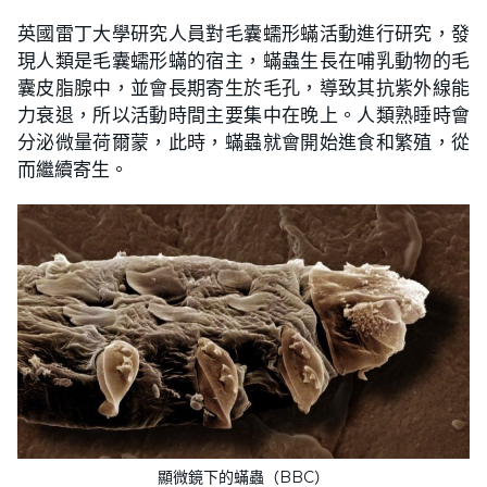
英國雷丁大學研究人員對毛囊蠕形蟎活動進行研究，發
現人類是毛囊蠕形蟎的宿主，蟎蟲生長在哺乳動物的毛
囊皮脂腺中，並會長期寄生於毛孔，導致其抗紫外線能
力衰退，所以活動時間主要集中在晚上。人類熟睡時會
分泌微量荷爾蒙，此時，蟎蟲就會開始進食和繁殖，從
而繼續寄生。
顯微鏡下的蟎蟲（BBC）