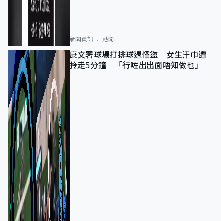
新聞資訊
港聞
康文署球場打排球遇怪盜 女生汗巾遭
拎走5分鐘 「行咗出出面唔知做乜」