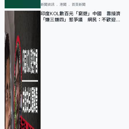
新聞資訊
港聞
首頁新聞
印度KOL數百元「窮遊」中國 靠接濟
「嫌三嫌四」惹爭議 網民：不歡迎劣
質旅客