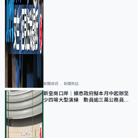
新聞資訊
新聞熱話
新皇崗口岸｜據悉政府擬本月中起辦至
少四場大型演練 動員逾三萬公務員人
次測試