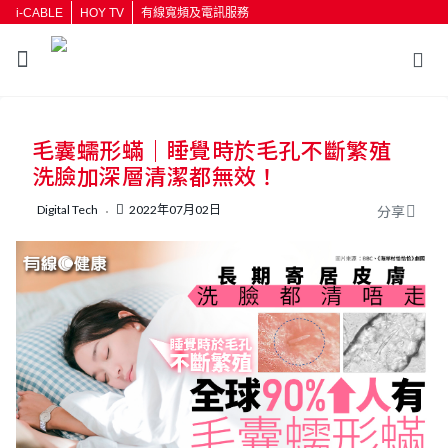
i-CABLE
HOY TV
有線寬頻及電訊服務
返回
毛囊蠕形蟎｜睡覺時於毛孔不斷繁殖
按輸入鍵開始搜尋
洗臉加深層清潔都無效！
Digital Tech
2022年07月02日
分享