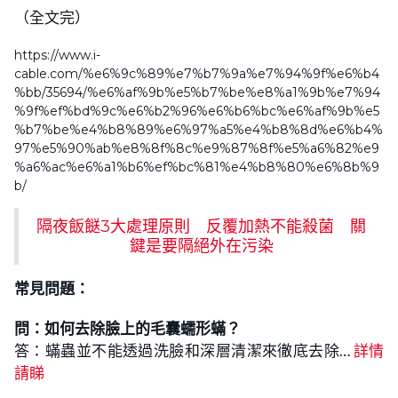
（全文完）
https://www.i-
cable.com/%e6%9c%89%e7%b7%9a%e7%94%9f%e6%b4
%bb/35694/%e6%af%9b%e5%b7%be%e8%a1%9b%e7%94
%9f%ef%bd%9c%e6%b2%96%e6%b6%bc%e6%af%9b%e5
%b7%be%e4%b8%89%e6%97%a5%e4%b8%8d%e6%b4%
97%e5%90%ab%e8%8f%8c%e9%87%8f%e5%a6%82%e9
%a6%ac%e6%a1%b6%ef%bc%81%e4%b8%80%e6%8b%9
b/
隔夜飯餸3大處理原則 反覆加熱不能殺菌 關
鍵是要隔絕外在污染
常見問題：
問：
如何去除臉上
的毛囊蠕形蟎？
答：蟎蟲並不能透過洗臉和深層清潔來徹底去除…
詳情
請睇