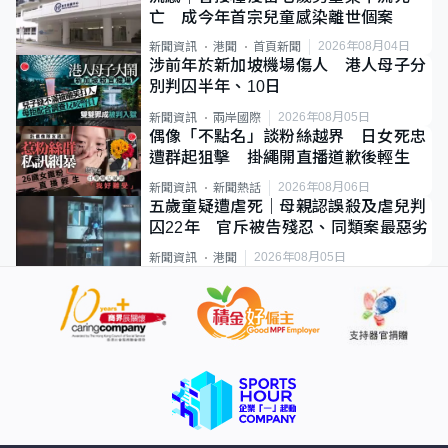
亡 成今年首宗兒童感染離世個案
2026年08月04日
新聞資訊
港聞
首頁新聞
涉前年於新加坡機場傷人 港人母子分
別判囚半年、10日
2026年08月05日
新聞資訊
兩岸國際
偶像「不點名」談粉絲越界 日女死忠
遭群起狙擊 掛繩開直播道歉後輕生
2026年08月06日
新聞資訊
新聞熱話
五歲童疑遭虐死｜母親認誤殺及虐兒判
囚22年 官斥被告殘忍、同類案最惡劣
2026年08月05日
新聞資訊
港聞