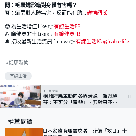
問：
毛囊蠕形蟎
對身體有害嗎？
答：蟎蟲對人體無害，反而能有助…
詳情請睇
😊 為生活增值 Like 👉
有線生活FB
💪 睇健康貼士 Like 👉
有線健康FB
🔔 接收最新生活資訊 follow 👉
有線生活IG @icable.life
健康新聞
有線生活
下一則新聞
稱政府應主動向各界溝通 羅范椒
芬：不可分「黃藍」、要對事不對
人
推薦閱讀
日本家務助理需求增 菲傭「攻日」十