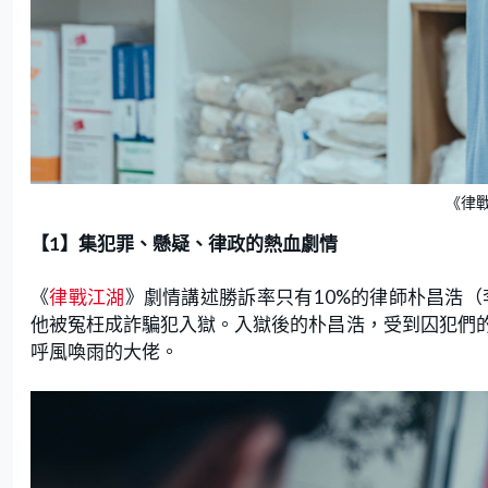
《律
【1】集犯罪、懸疑、律政的熱血劇情
《
律戰江湖
》劇情講述勝訴率只有10%的律師朴昌浩（
他被冤枉成詐騙犯入獄。入獄後的朴昌浩，受到囚犯們
呼風喚雨的大佬。