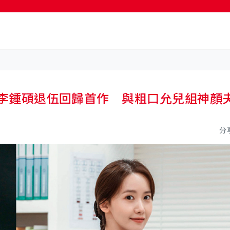
按輸入鍵開始搜尋
點 李鍾碩退伍回歸首作 與粗口允兒組神顏
分