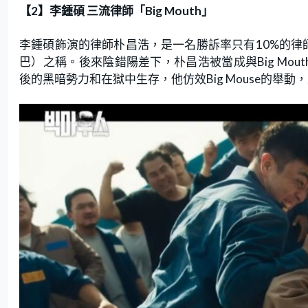
【2】李鍾碩 三流律師「Big Mouth」
李鍾碩飾演的律師朴昌浩，是一名勝訴率只有10%的律師
巴）之稱。後來陰錯陽差下，朴昌浩被當成與Big Mout
後的黑暗勢力和在獄中生存，他仿效Big Mouse的舉