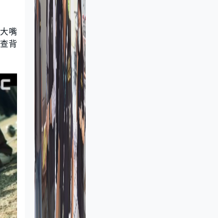
（大嘴
調查背