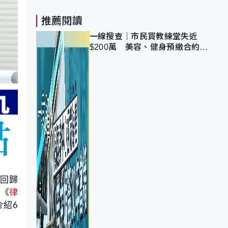
推薦閱讀
一線搜查｜市民買教練堂失近
$200萬 美容、健身預繳合約擬
設冷靜期 業界憂退款計法對商戶
不公
，回歸
。《
律
介紹6