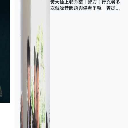
黃大仙上邨命案｜警方：行兇者多
次就噪音問題與傷者爭執 曾提出
調單位已獲批