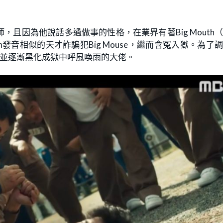
，且因為他說話多過做事的性格，在業界有著Big Mouth
h發音相似的天才詐騙犯Big Mouse，繼而含冤入獄。為了
動，並逐漸黑化成獄中呼風喚雨的大佬。