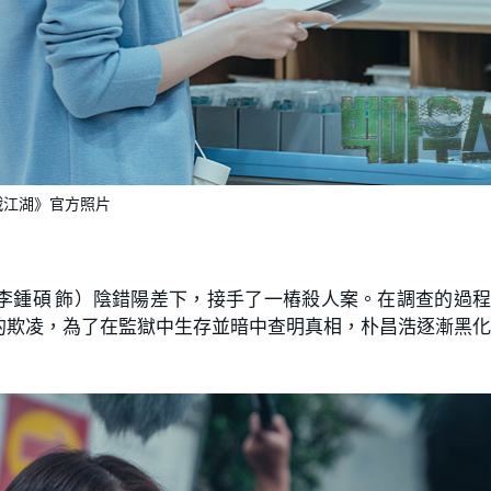
戰江湖》官方照片
李鍾碩 飾）陰錯陽差下，接手了一樁殺人案。在調查的過
的欺凌，為了在監獄中生存並暗中查明真相，朴昌浩逐漸黑