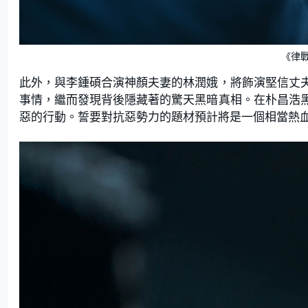
《律
此外，與李鍾碩合演神顏夫妻的林潤娥，將飾演堅信丈
事情，繼而發現背後隱藏著的驚天黑暗真相。在朴昌浩
惡的行動。誓要對抗惡勢力的題材預計將是一個相當熱