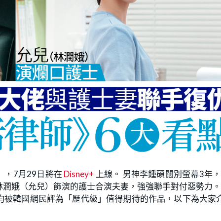
》，7月29日將在
Disney+
上線。 男神李鍾碩闊別螢幕3年
林潤娥（允兒）飾演的護士合演夫妻，強強聯手對付惡勢力
均被韓國網民評為「歷代級」值得期待的作品，以下為大家