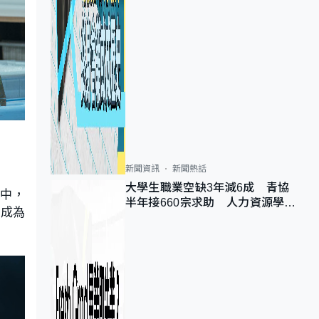
新聞資訊
新聞熱話
大學生職業空缺3年減6成 青協
程中，
半年接660宗求助 人力資源學
化成為
會：AI浪潮重整職位需求