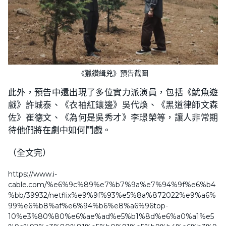
《獵鑽緝兇》預告截圖
此外，預告中還出現了多位實力派演員，包括《魷魚遊
戲》許城泰、《衣袖紅鑲邊》吳代煥、《黑道律師文森
佐》崔德文、《為何是吳秀才》李璟榮等，讓人非常期
待他們將在劇中如何鬥戲。
（全文完）
https://www.i-
cable.com/%e6%9c%89%e7%b7%9a%e7%94%9f%e6%b4
%bb/39932/netflix%e9%9f%93%e5%8a%872022%e9%a6%
99%e6%b8%af%e6%94%b6%e8%a6%96top-
10%e3%80%80%e6%ae%ad%e5%b1%8d%e6%a0%a1%e5