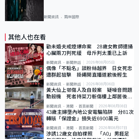
新聞資訊
兩岸國際
其他人也在看
勸未婚夫戒煙爆命案 28歲女教師連捅
心臟兩刀判死緩 母斥判太重已上訴
2026年08月05日
新聞資訊
新聞熱話
偶像「不點名」談粉絲越界 日女死忠
遭群起狙擊 掛繩開直播道歉後輕生
2026年08月06日
新聞資訊
新聞熱話
黃大仙上邨傷人及自殺案 疑噪音問題
動殺機 死者持菜刀斬傷樓上鄰居後墮
斃
2026年08月08日
新聞資訊
港聞
首頁新聞
43歲主婦墮內地公安電騙陷阱 分81次
轉賬「保證金」損失近6900萬元
2026年08月07日
新聞資訊
港聞
首頁新聞
涉誘12歲女自拍祼照 「A0」男捱足