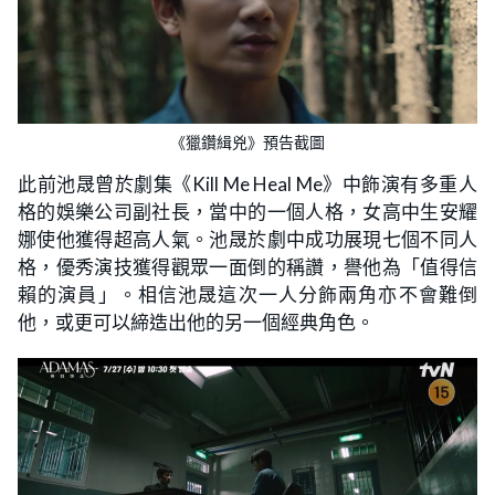
《獵鑽緝兇》預告截圖
此前池晟曾於劇集《Kill Me Heal Me》中飾演有多重人
格的娛樂公司副社長，當中的一個人格，女高中生安耀
娜使他獲得超高人氣。池晟於劇中成功展現七個不同人
格，優秀演技獲得觀眾一面倒的稱讚，譽他為「值得信
賴的演員」。相信池晟這次一人分飾兩角亦不會難倒
他，或更可以締造出他的另一個經典角色。