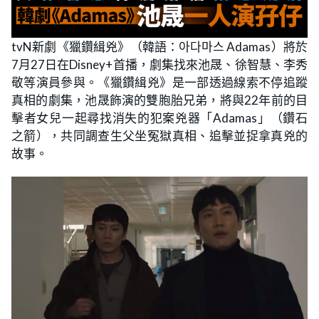
tvN新劇《獵鑽緝兇》（韓語：아다마스 Adamas）將於
7月27日在Disney+首播，劇集找來池晟、徐智慧、李秀
敬等演員參與。《獵鑽緝兇》是一部透過線索不停追蹤
真相的劇集，池晟飾演的雙胞胎兄弟，將與22年前的目
擊者女兒一起尋找消失的犯案兇器「Adamas」（鑽石
之箭），共同調查生父坐冤獄真相、追擊並捉拿真兇的
故事。