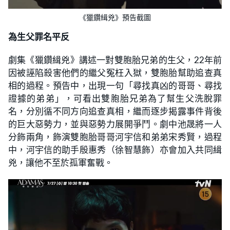
《獵鑽緝兇》預告截圖
為生父罪名平反
劇集《獵鑽緝兇》講述一對雙胞胎兄弟的生父，22年前
因被誣陷殺害他們的繼父冤枉入獄，雙胞胎幫助追查真
相的過程。預告中，出現一句「尋找真凶的哥哥、尋找
證據的弟弟」，可看出雙胞胎兄弟為了幫生父洗脫罪
名，分別循不同方向追查真相，繼而逐步揭露事件背後
的巨大惡勢力，並與惡勢力展開爭鬥。劇中池晟將一人
分飾兩角，飾演雙胞胎哥哥河宇信和弟弟宋秀賢，過程
中，河宇信的助手殷惠秀（徐智慧飾）亦會加入共同緝
兇，讓他不至於孤軍奮戰。