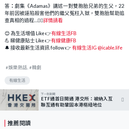
答
：
劇集《Adamas》講述一對雙胞胎兄弟的生父，22
年前因被誣陷殺害他們的繼父冤枉入獄，雙胞胎幫助追
查真相的過程…👉🏻
詳情請看
😊 為生活增值 Like 👉
有線生活FB
💪 睇健康貼士 Like 👉
有線健康FB
🔔 接收最新生活資訊 follow 👉
有線生活IG @icable.life
娛樂熱話
韓劇
有線生活
下一則新聞
ETF通首日開通 港交所：被納入互
聯互通有助鞏固本港樞紐地位
推薦閱讀