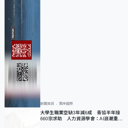
新聞資訊
兩岸國際
大學生職業空缺3年減6成 青協半年接
660宗求助 人力資源學會：AI浪潮重整
職位需求