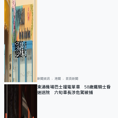
新聞資訊
港聞
首頁新聞
東涌機場巴士撞電單車 58歲鐵騎士昏
迷送院 六旬車長涉危駕被捕