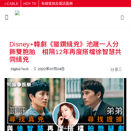
i-CABLE
HOY TV
有線寬頻及電訊服務
返回
Disney+韓劇《獵鑽緝兇》池晟一人分
按輸入鍵開始搜尋
飾雙胞胎 相隔12年再度搭檔徐智慧共
同緝兇
Digital Tech
2022年07月04日
分享