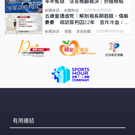
年半冤獄 法官推翻裁決：抄錯標點
2026年08月06日
新聞資訊
新聞熱話
五歲童遭虐死｜解剖揭長期捱餓、傷痕
纍纍 母認罪判囚22年 官斥冷血：同
類案最惡劣
2026年08月05日
新聞資訊
港聞
首頁新聞
有用連結