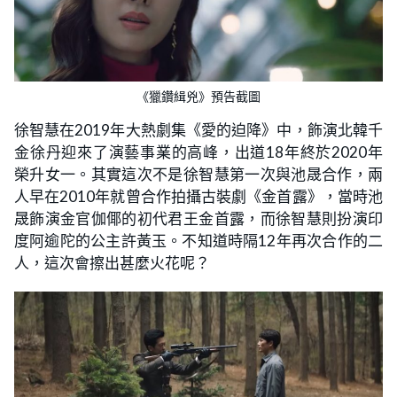
《獵鑽緝兇》預告截圖
徐智慧在2019年大熱劇集《愛的迫降》中，飾演北韓千
金徐丹迎來了演藝事業的高峰，出道18年終於2020年
榮升女一。其實這次不是徐智慧第一次與池晟合作，兩
人早在2010年就曾合作拍攝古裝劇《金首露》，當時池
晟飾演金官伽倻的初代君王金首露，而徐智慧則扮演印
度阿逾陀的公主許黃玉。不知道時隔12年再次合作的二
人，這次會擦出甚麼火花呢？