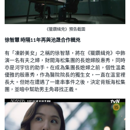
《獵鑽緝兇》預告截圖
徐智慧 時隔11年再與池晟合作輯兇
有「凍齡美女」之稱的徐智慧，將在《獵鑽緝兇》中飾
演一名有夫之婦，財閥海松集團的長媳婦殷惠秀，同時
亦是河宇信的助手。在成為集團長媳婦之前，個性溫柔
優雅的殷惠秀，作為醫院院長的獨生女，一直在溫室裡
長大。但她在遭遇了一連串事件之後，決定背叛海松集
團，並暗中幫助男主角尋找正義。