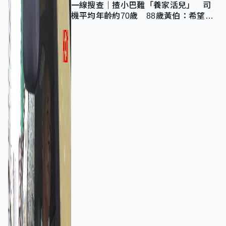
一線搜查｜揸小巴難「養家活兒」 司
機平均年齡約70歲 88歲黃伯：希望一
直揸落去