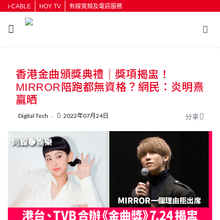
i-CABLE
HOY TV
有線寬頻及電訊服務
返回
香港金曲頒獎典禮｜獎項揭盅！
按輸入鍵開始搜尋
MIRROR陪跑都無資格？網民：炎明熹
贏晒
Digital Tech
2022年07月24日
分享