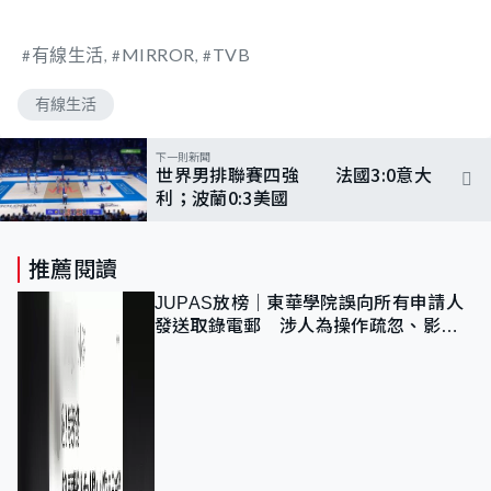
有線生活
MIRROR
TVB
有線生活
下一則新聞
世界男排聯賽四強 法國3:0意大
利；波蘭0:3美國
推薦閱讀
JUPAS放榜｜東華學院誤向所有申請人
發送取錄電郵 涉人為操作疏忽、影響
11,139人