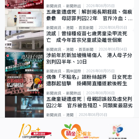
2026年08月05日
新聞資訊
新聞熱話
五歲童遭虐死｜解剖揭長期捱餓、傷痕
纍纍 母認罪判囚22年 官斥冷血：同
類案最惡劣
2026年08月05日
新聞資訊
港聞
首頁新聞
流感｜曾接種疫苗七歲男童染甲流死
亡 成今年首宗兒童感染離世個案
2026年08月04日
新聞資訊
港聞
首頁新聞
涉前年於新加坡機場傷人 港人母子分
別判囚半年、10日
2026年08月05日
新聞資訊
兩岸國際
偶像「不點名」談粉絲越界 日女死忠
遭群起狙擊 掛繩開直播道歉後輕生
2026年08月06日
新聞資訊
新聞熱話
五歲童疑遭虐死｜母親認誤殺及虐兒判
囚22年 官斥被告殘忍、同類案最惡劣
2026年08月05日
新聞資訊
港聞