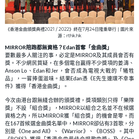
《香港金曲頒獎典禮2021 / 2022》終在7月24日隆重舉行 | 圖片來
源：rthk.hk
MIRROR陪跑都無資格？Edan首奪「金曲獎」
要數最多人關注的事，必定是MIRROR及其成員會否有
獎。不少網民質疑，在多個電台贏得不少獎項的姜濤、
Anson Lo、Edan和Jer，會否成為電視大戰的「犧牲
品」，一嘗捧蛋滋味。結果Edan憑《E先生連環不幸事
件》獲得「香港金曲獎」。
今次由港台跟無綫合辦的頒獎禮，獎項類別只得「樂隊
獎」不設「組合獎」，MIRROR以組合之名並不在候選
資格之內，所以MIRROR獲「組合獎」的機會是零。而
在167首候選金曲獎名單中，MIRROR卻佔有3首歌，分
別是《One and All》、《Warrior》、《BOSS》。其中
《BOSS》獲得「香港金曲最佳合唱歌曲獎」及《One