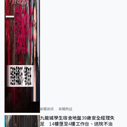
新聞資訊
新聞熱話
九龍城學生宿舍地盤39歲安全經理失
足 14樓墮至4樓工作台、送院不治