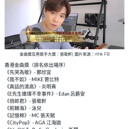
金曲獎及男歌手大獎：張敬軒| 圖片來源：rthk FB
香港金曲獎（排名依出場序）
《先哭為敬》- 鄭欣宜
《我不如》- MIKE 曾比特
《真話的清高》- 炎明熹
《E先生連環不幸事件》- Edan 呂爵安
《俏郎君》- 張敬軒
《荊棘海》- 泳兒
《記憶棉》- MC 張天賦
《CityPop》- AGA 江海迦