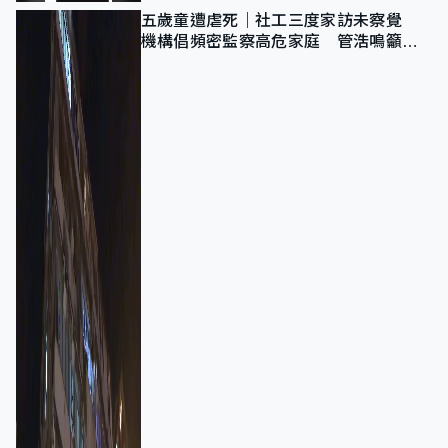
五歲童遭虐死｜社工三度家訪未察覺
機構倡頻密監察高危家庭 管浩鳴籲加
強跨部門協作