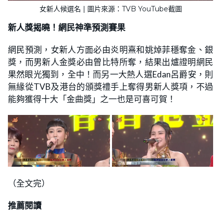
女新人候選名 | 圖片來源：TVB YouTube截圖
新人獎揭曉！網民神準預測賽果
網民預測，女新人方面必由炎明熹和姚焯菲穩奪金、銀
獎，而男新人金獎必由曾比特所奪，結果出爐證明網民
果然眼光獨到，全中！而另一大熱人選Edan呂爵安，則
無緣從TVB及港台的頒獎禮手上奪得男新人獎項，不過
能夠獲得十大「金曲獎」之一也是可喜可賀！
（全文完）
推薦閱讀