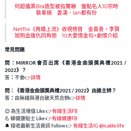
何超儀黑Bra造型被指驚嚇 盤點名人10宗時
裝車禍 姜濤、Ian都有份
Netflix《再婚上流》收視榜首 金喜善、李賢
旭狗血復仇四角戀 10大愛情金句+劇情介紹
常見問題
問：MIRROR會否出席《香港金曲頒獎典禮2021 /
2022》？
答
：
不會👉
詳情
問
：
《香港金曲頒獎典禮2021 / 2022》由誰主辨？
答
：
由無綫與港台破天荒合辦👉
詳情
😊 為生活增值 Like 👉
有線生活FB
💪 睇健康貼士 Like 👉
有線健康FB
🔔 接收最新生活資訊 follow 👉
有線生活IG @icable.life