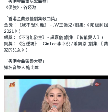
「香港金曲華語歌曲獎」
《倔強》- 谷婭溦
「香港金曲最佳劇集歌曲獎」
金獎：《我不想別離》 – JW王灝兒 (劇集:《 陀槍師姐
2021 》)
銀獎：《不可能發生》 – 譚嘉儀 (劇集:《 智能愛人 》)
銅獎：《這種親》 – Gin Lee 李幸倪 / 蕭凱恩 (劇集:《 喬
家的兒女 》)
「香港金曲榮譽大獎」
知名音樂人 鮑比達