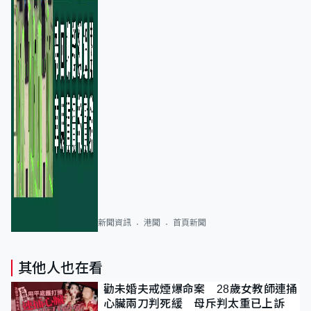
新聞資訊
港聞
首頁新聞
其他人也在看
勸未婚夫戒煙爆命案 28歲女教師連捅
心臟兩刀判死緩 母斥判太重已上訴