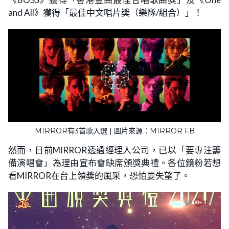
and All》獲得「最佳中文唱片獎（樂隊/組合）」！
MIRROR有3首歌入選 | 圖片來源：MIRROR FB
然而，日前MIRROR透過經理人公司，已以「要專注籌
備演唱會」為理由宣布會缺席頒獎典禮。各位鏡粉若想
看MIRROR在台上領獎的風采，恐怕要失望了。