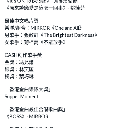
《It’s OK To Be Sad》- Janice 衛蘭
《原來談戀愛是這麼一回事》- 姚焯菲
最佳中文唱片獎
樂隊/組合：MIRROR《One and All》
男歌手：張敬軒《The Brightest Darkness》
女歌手：菊梓喬《不能放手》
CASH創作歌手獎
金獎：馮允謙
銀獎：林奕匡
銅獎：葉巧琳
「香港金曲樂隊大獎」
Supper Moment
「香港金曲最佳合唱歌曲獎」
《BOSS》- MIRROR