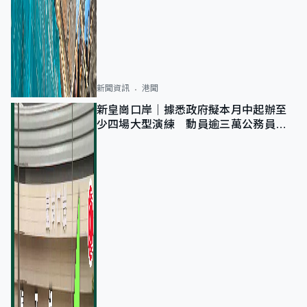
新聞資訊
港聞
新皇崗口岸｜據悉政府擬本月中起辦至
少四場大型演練 動員逾三萬公務員人
次測試