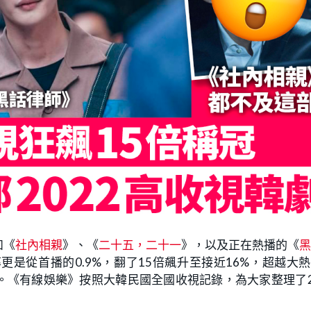
如《
社內相親
》、《
二十五，二十一
》，以及正在熱播的《
更是從首播的0.9%，翻了15倍飆升至接近16%，超越大
首。《有線娛樂》按照大韓民國全國收視記錄，為大家整理了2