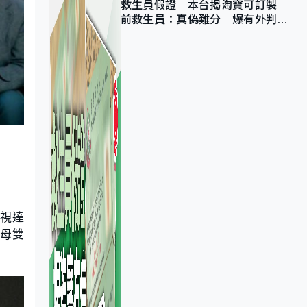
救生員假證｜本台揭淘寶可訂製
前救生員：真偽難分 爆有外判商
為免「封池」沒做足檢查
收視達
父母雙