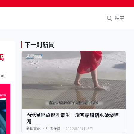
搜尋
下一則新聞
禹
享
內地景區旅遊亂叢生 旅客赤腳落水破壞鹽
湖
2022年08月15日
新聞資訊
中國在線