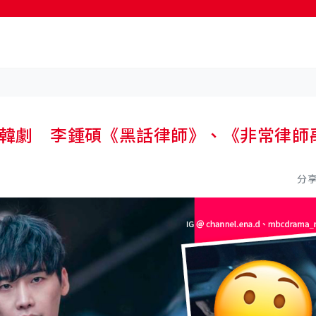
0％韓劇 李鍾碩《黑話律師》、《非常律師
分