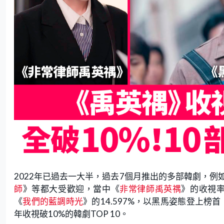
2022年已過去一大半，過去7個月推出的多部韓劇，例
師
》等都大受歡迎，當中《
非常律師禹英禑
》的收視率
《
我們的藍調時光
》的14.597%，以黑馬姿態登上榜
年收視破10%的韓劇TOP 10。