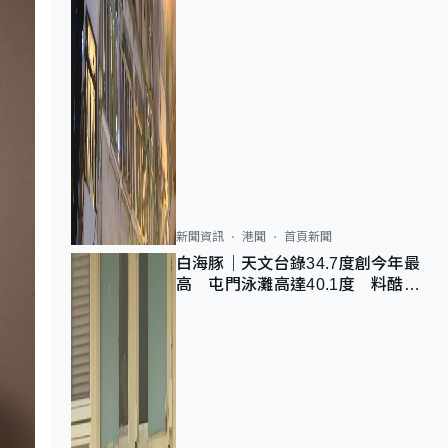
新聞資訊
港聞
首頁新聞
白海豚｜天文台錄34.7度創今年最
高 屯門泳灘高達40.1度 料酷熱
天氣持續