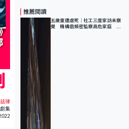
推薦閱讀
五歲童遭虐死｜社工三度家訪未察
覺 機構倡頻密監察高危家庭 管
浩鳴籲加強跨部門協作
黑話律
熱劇集
022