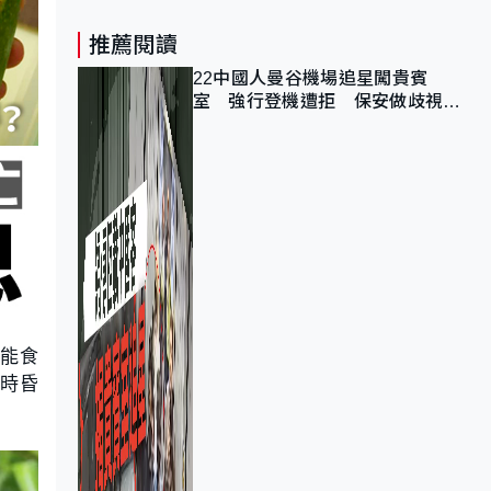
推薦閱讀
22中國人曼谷機場追星闖貴賓
室 強行登機遭拒 保安做歧視手
勢遭紀律處分
不能食
隨時昏