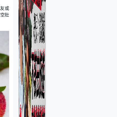
朋友或
要空肚