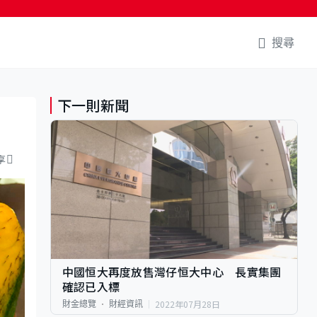
搜尋
下一則新聞
享
中國恒大再度放售灣仔恒大中心 長實集團
確認已入標
2022年07月28日
財金總覽
財經資訊