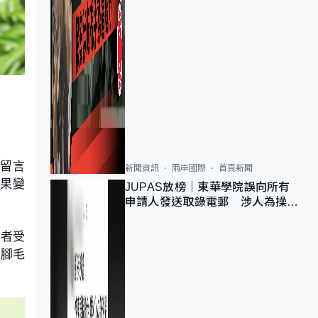
人留言
新聞資訊
兩岸國際
首頁新聞
果變
JUPAS放榜｜東華學院誤向所有
申請人發送取錄電郵 涉人為操作
疏忽、影響11,139人
或者受
「腳毛