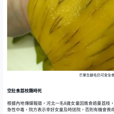
芒果生腳毛仍可安全
空肚食荔枝隨時死
根據內地傳媒報道，河北一名8歲女童因進食過量荔枝
急性中毒，院方表示幸好女童及時送院，否則有機會喪