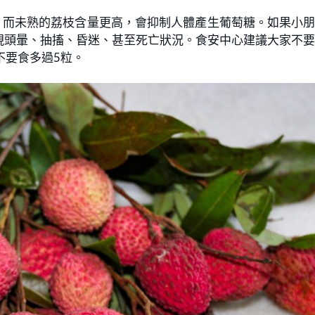
CPG ，而未熟的荔枝含量更高，會抑制人體產生葡萄糖。如果小
現頭暈、抽搐、昏迷、甚至死亡狀況。食安中心建議大家不
不要食多過5粒。