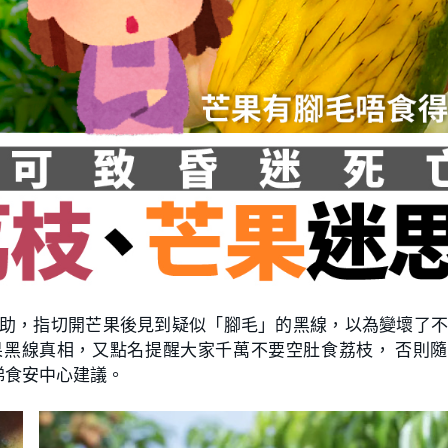
組求助，指切開芒果後見到疑似「腳毛」的黑線，以為變壞了
果黑線真相，又點名提醒大家千萬不要空肚食荔枝， 否則
睇食安中心建議。