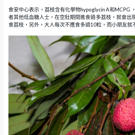
食安中心表示，荔枝含有化學物hypoglycin A和M
者其他低血糖人士，在空肚期間進食過多荔枝，就會出
食荔枝，另外，大人每次不應食多過10粒，而小朋友就