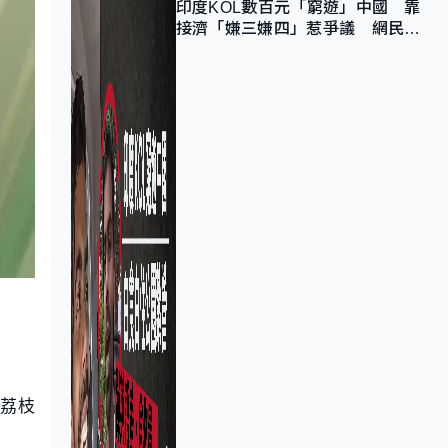
印度KOL數百元「窮遊」中國 靠
接濟「嫌三嫌四」惹爭議 網民：
不歡迎劣質旅客
為荔枝