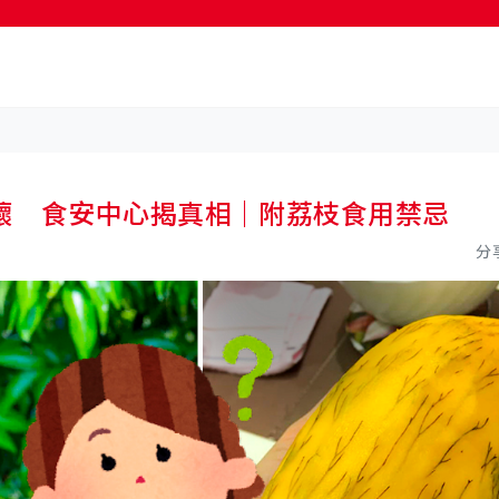
按輸入鍵開始搜尋
壞 食安中心揭真相｜附荔枝食用禁忌
分