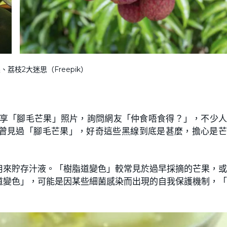
荔枝2大迷思（Freepik）
帖分享「腳毛芒果」照片，詢問網友「仲食唔食得？」，不少
曾見過「腳毛芒果」，好奇這些黑線到底是甚麼，擔心是芒
用來貯存汁液。「樹脂道變色」較常見於過早採摘的芒果，
道變色」，可能是因某些細菌感染而出現的自我保護機制，