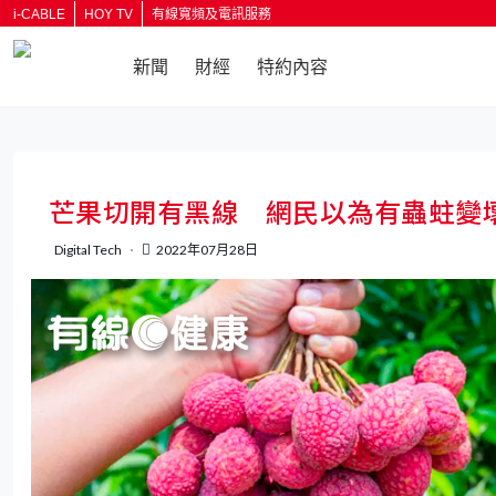
i-CABLE
HOY TV
有線寬頻及電訊服務
新聞
財經
特約內容
返回
芒果切開有黑線 網民以為有蟲蛀變
Digital Tech
2022年07月28日