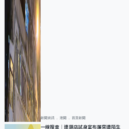
新聞資訊
港聞
首頁新聞
一線搜查｜連鎖店試身室布簾突遭陌生