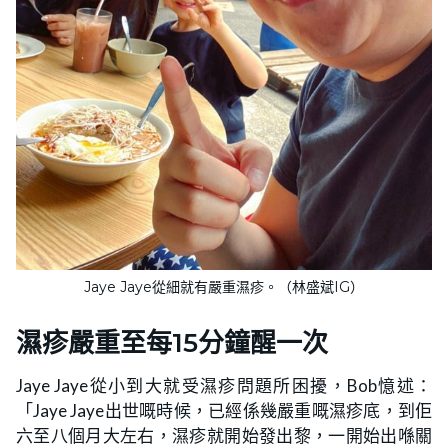
Jaye Jaye從細就有嚴重濕疹。（林盛斌IG）
濕疹
嚴重至每15分鐘醒一次
Jaye Jaye從小到大就受濕疹問題所困擾，Bob憶述：
「Jaye Jaye出世嘅時候，已經係幾嚴重嘅濕疹底，到佢
六至八個月大左右，濕疹就開始發出黎，一開始出喺關