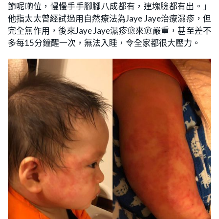
節呢啲位，慢慢手手腳腳八成都有，連塊臉都有出。」
他指太太曾經試過用自然療法為Jaye Jaye治療濕疹，但
完全無作用，後來Jaye Jaye濕疹愈來愈嚴重，甚至差不
多每15分鐘醒一次，無法入睡，令全家都很大壓力。