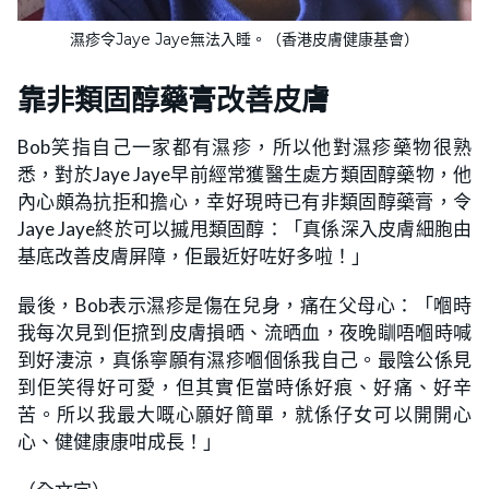
濕疹令Jaye Jaye無法入睡。（香港皮膚健康基會）
靠非類固醇藥膏改善皮膚
Bob笑指自己一家都有濕疹，所以他對濕疹藥物很熟
悉，對於Jaye Jaye早前經常獲醫生處方類固醇藥物，他
內心頗為抗拒和擔心，幸好現時已有非類固醇藥膏，令
Jaye Jaye終於可以摵甩類固醇：「真係深入皮膚細胞由
基底改善皮膚屏障，佢最近好咗好多啦！」
最後，Bob表示濕疹是傷在兒身，痛在父母心：「嗰時
我每次見到佢𢱑到皮膚損晒、流晒血，夜晚瞓唔嗰時喊
到好淒涼，真係寧願有濕疹嗰個係我自己。最陰公係見
到佢笑得好可愛，但其實佢當時係好痕、好痛、好辛
苦。所以我最大嘅心願好簡單，就係仔女可以開開心
心、健健康康咁成長！」