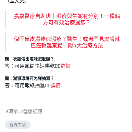
（全文完）
嘉嘉醫療自助班｜濕疹與生蛇有分別！一種偏
方可有效治療濕疹？
倪匡患皮膚癌似濕疹？醫生：或患罕見皮膚淋
巴癌較難察覺｜附4大治療方法
問：衣服傳出噏味怎麼辦？
答：可用風筒快速哄乾👉🏻
詳情
問：潮濕環境可怎樣抽濕？
答：可用報紙抽濕👉🏻
詳
情
濕疹
健康話題
有線生活