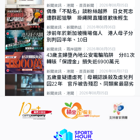
類案最惡劣
2026年08月05日
新聞資訊
港聞
首頁新聞
偶像「不點名」談粉絲越界 日女死忠
遭群起狙擊 掛繩開直播道歉後輕生
2026年08月06日
新聞資訊
新聞熱話
涉前年於新加坡機場傷人 港人母子分
別判囚半年、10日
2026年08月05日
新聞資訊
兩岸國際
43歲主婦墮內地公安電騙陷阱 分81次
轉賬「保證金」損失近6900萬元
2026年08月07日
新聞資訊
港聞
首頁新聞
五歲童疑遭虐死｜母親認誤殺及虐兒判
囚22年 官斥被告殘忍、同類案最惡劣
2026年08月05日
新聞資訊
港聞