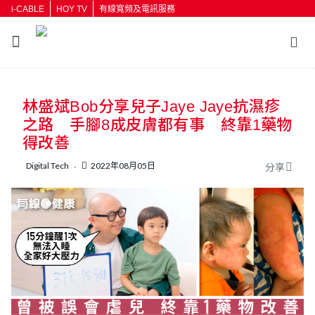
i-CABLE
HOY TV
有線寬頻及電訊服務
返回
林盛斌Bob分享兒子Jaye Jaye抗濕疹
按輸入鍵開始搜尋
之路 手腳8成皮膚都有事 終靠1藥物
得改善
Digital Tech
2022年08月05日
分享