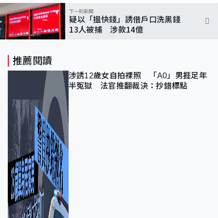
下一則新聞
疑以「搵快錢」誘借戶口洗黑錢
13人被捕 涉款14億
推薦閱讀
涉誘12歲女自拍祼照 「A0」男捱足年
半冤獄 法官推翻裁決：抄錯標點