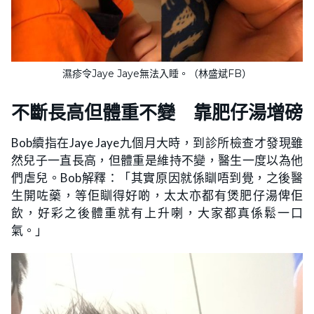
濕疹令Jaye Jaye無法入睡。（林盛斌FB）
不斷長高但體重不變 靠肥仔湯增磅
Bob續指在Jaye Jaye九個月大時，到診所檢查才發現雖
然兒子一直長高，但體重是維持不變，醫生一度以為他
們虐兒。Bob解釋：「其實原因就係瞓唔到覺，之後醫
生開咗藥，等佢瞓得好啲，太太亦都有煲肥仔湯俾佢
飲，好彩之後體重就有上升喇，大家都真係鬆一口
氣。」