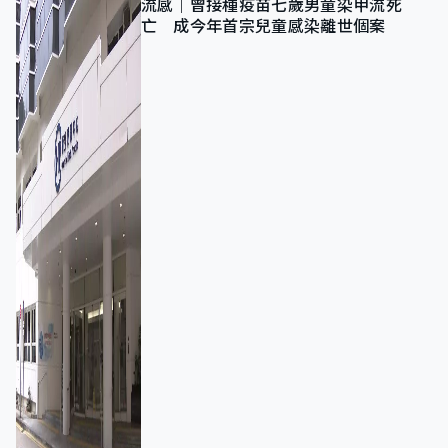
流感｜曾接種疫苗七歲男童染甲流死
亡 成今年首宗兒童感染離世個案