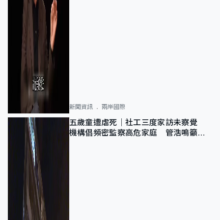
新聞資訊
兩岸國際
五歲童遭虐死｜社工三度家訪未察覺
機構倡頻密監察高危家庭 管浩鳴籲加
強跨部門協作