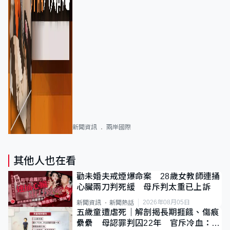
新聞資訊
兩岸國際
其他人也在看
勸未婚夫戒煙爆命案 28歲女教師連捅
心臟兩刀判死緩 母斥判太重已上訴
2026年08月05日
新聞資訊
新聞熱話
五歲童遭虐死｜解剖揭長期捱餓、傷痕
纍纍 母認罪判囚22年 官斥冷血：同