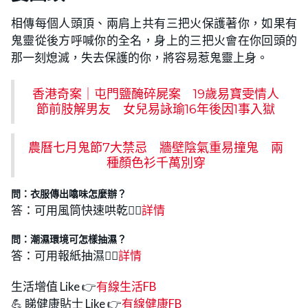
相傳每個人頭頂、兩肩上共有三把火保護著你，如果有
鬼靈從後方呼喊你的全名，身上的三把火會在你回頭的
那一刻熄滅，失去保護的你，將容易惹鬼靈上身。
香港奇案｜屯門鹽醃碎屍案 19歲易寶雯情人
節前肢解男友 女兒易詠瑜16年後因1事入獄
農曆七月鬼節7大禁忌 牆壁陰氣重易撞鬼 兩
種顏色衫千萬別穿
問：衣服傳出噏味怎麼辦？
答：可用風筒快速哄乾👉🏻
詳情
問：潮濕環境可怎樣抽濕？
答：可用報紙抽濕👉🏻
詳
情
生活增值 Like 👉
有線生活FB
💪 睇健康貼士 Like 👉
有線健康FB