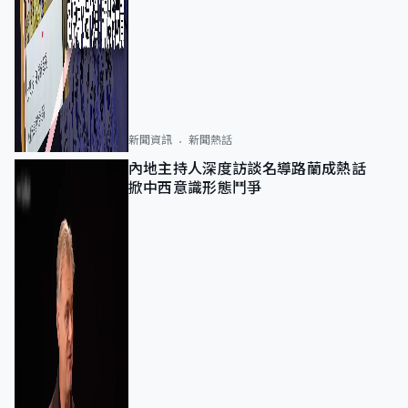
新聞資訊
新聞熱話
內地主持人深度訪談名導路蘭成熱話
掀中西意識形態鬥爭