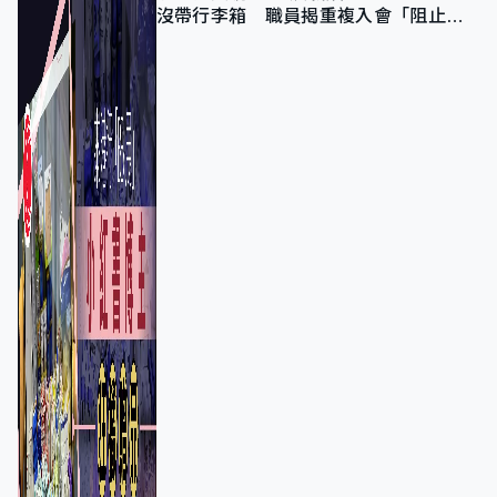
沒帶行李箱 職員揭重複入會「阻止唔
到」