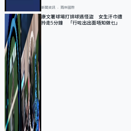
新聞資訊
兩岸國際
康文署球場打排球遇怪盜 女生汗巾遭
拎走5分鐘 「行咗出出面唔知做乜」