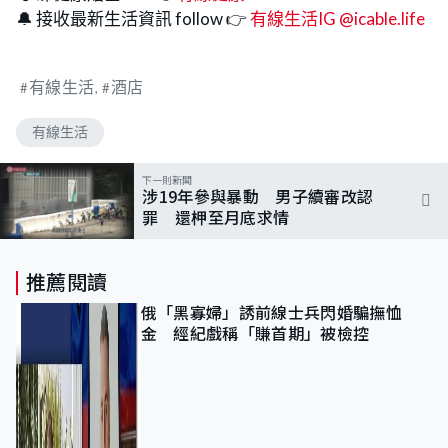
🔔 接收最新生活資訊 follow 👉
有線生活IG @icable.life
有線生活
酒店
有線生活
下一則新聞
涉19年參與暴動 男子續審改認
罪 還柙至月底求情
推薦閱讀
俄「黑寡婦」誘前線士兵閃婚騙撫恤
金 經紀戲稱「賺首期」被檢控