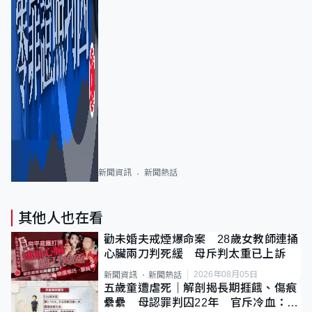
新聞資訊
新聞熱話
其他人也在看
勸未婚夫戒煙爆命案 28歲女教師連捅
心臟兩刀判死緩 母斥判太重已上訴
2026年08月05日
新聞資訊
新聞熱話
五歲童遭虐死｜解剖揭長期捱餓、傷痕
纍纍 母認罪判囚22年 官斥冷血：同