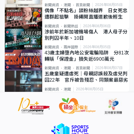
類案最惡劣
2026年08月05日
新聞資訊
港聞
首頁新聞
偶像「不點名」談粉絲越界 日女死忠
遭群起狙擊 掛繩開直播道歉後輕生
2026年08月06日
新聞資訊
新聞熱話
涉前年於新加坡機場傷人 港人母子分
別判囚半年、10日
2026年08月05日
新聞資訊
兩岸國際
43歲主婦墮內地公安電騙陷阱 分81次
轉賬「保證金」損失近6900萬元
2026年08月07日
新聞資訊
港聞
首頁新聞
五歲童疑遭虐死｜母親認誤殺及虐兒判
囚22年 官斥被告殘忍、同類案最惡劣
2026年08月05日
新聞資訊
港聞