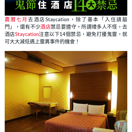
農曆七月
去酒店Staycation，除了基本「入住請敲
門」，還有不少
酒店
禁忌要遵守。所謂禮多人不怪，去
酒店
Staycation
注意以下14個禁忌，避免打擾鬼靈，就
可大大減低遇上靈異事件的機會！