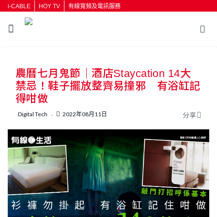
i-CABLE
HOY TV
有線寬頻及電訊服務
返回
農曆七月鬼節｜酒店Staycation 14大
按輸入鍵開始搜尋
禁忌！鞋子擺放整齊易撞邪 有浴缸記
得咁做
Digital Tech
2022年08月11日
分享