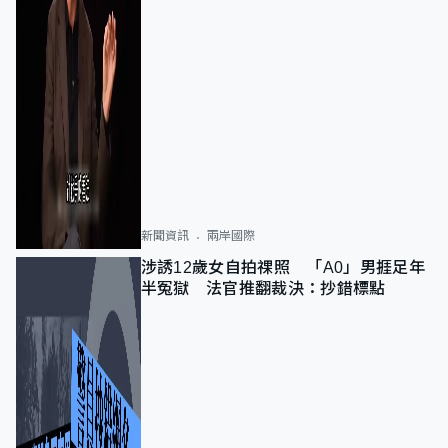
新聞資訊
兩岸國際
涉誘12歲女自拍祼照 「A0」男捱足年
半冤獄 法官推翻裁決：抄錯標點