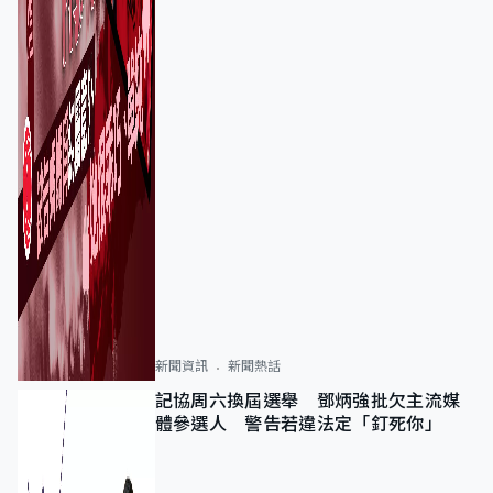
新聞資訊
新聞熱話
記協周六換屆選舉 鄧炳強批欠主流媒
體參選人 警告若違法定「釘死你」