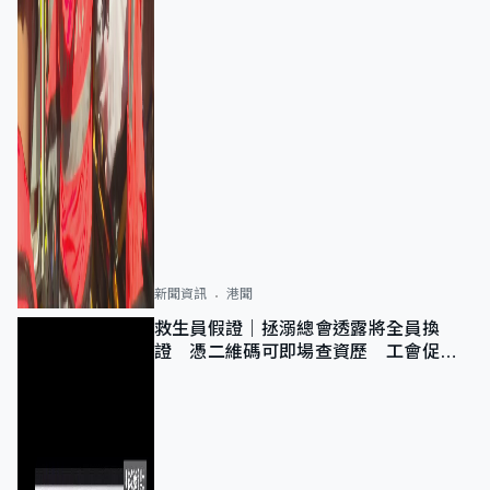
新聞資訊
港聞
救生員假證｜拯溺總會透露將全員換
證 憑二維碼可即場查資歷 工會促加
強巡查