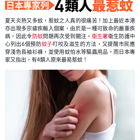
夏天炎熱又多蚊，惹蚊之人真的很痛苦！加上最近本港
亦出現多宗瘧疾輸入個案，由於是一種可致命的嚴重疾
病，因此令
防蚊
問題再次受到關注。
衛生署
衛生防護中
心列出6個預防
蚊子
叮咬及滋生的方法，又提醒市民應
穿淺色長袖衫褲，並使用蚊怕水等驅蟲用品。而日本專
家又指出，有4類人原來最易惹蚊！