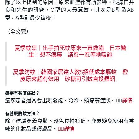
除了以上提到的原因，原來血型都有所影響。根據白井
良和先生的研究，O型的人最惹蚊，其次是B型及AB
型，A型則最少被咬。
（全文完）
夏季蚊患｜出手拍死蚊原來一直做錯 日本醫
生：想不痕癢 請忍一忍等牠吸飽
夏季防蚊｜韓國家居達人教5招低成本驅蚊 橙
皮原來超有效用 砂糖可引蚊自投羅網
瘧疾有甚麼症狀？
瘧疾患者通常會出現發燒、發冷、頭痛等症狀。👉🏻
詳情
有甚麼防蚊方法？
除了建議穿着寬鬆、淺色長袖衫褲，亦要避免使用有香
味的化妝品或護膚品。
👉🏻
詳情