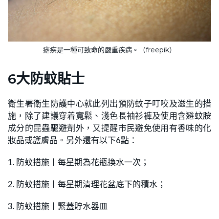
瘧疾是一種可致命的嚴重疾病。（freepik）
6大防蚊貼士
衛生署衛生防護中心就此列出預防蚊子叮咬及滋生的措
施，除了建議穿着寬鬆、淺色長袖衫褲及使用含避蚊胺
成分的昆蟲驅避劑外，又提醒市民避免使用有香味的化
妝品或護膚品。另外還有以下6點：
1. 防蚊措施丨每星期為花瓶換水一次；
2. 防蚊措施丨每星期清理花盆底下的積水；
3. 防蚊措施丨緊蓋貯水器皿