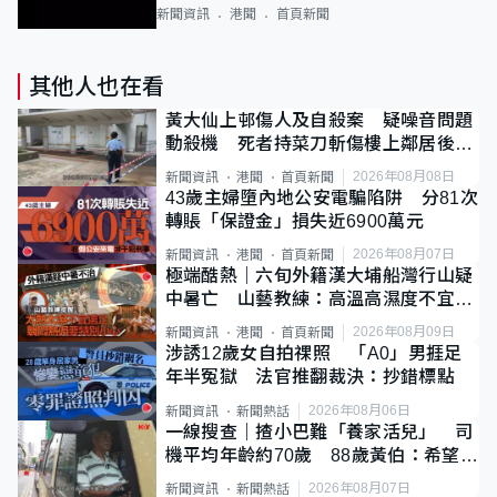
新聞資訊
港聞
首頁新聞
其他人也在看
黃大仙上邨傷人及自殺案 疑噪音問題
動殺機 死者持菜刀斬傷樓上鄰居後墮
斃
2026年08月08日
新聞資訊
港聞
首頁新聞
43歲主婦墮內地公安電騙陷阱 分81次
轉賬「保證金」損失近6900萬元
2026年08月07日
新聞資訊
港聞
首頁新聞
極端酷熱｜六旬外籍漢大埔船灣行山疑
中暑亡 山藝教練：高溫高濕度不宜遠
足
2026年08月09日
新聞資訊
港聞
首頁新聞
涉誘12歲女自拍祼照 「A0」男捱足
年半冤獄 法官推翻裁決：抄錯標點
2026年08月06日
新聞資訊
新聞熱話
一線搜查｜揸小巴難「養家活兒」 司
機平均年齡約70歲 88歲黃伯：希望一
直揸落去
2026年08月07日
新聞資訊
新聞熱話