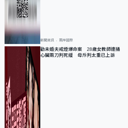
新聞資訊
兩岸國際
勸未婚夫戒煙爆命案 28歲女教師連捅
心臟兩刀判死緩 母斥判太重已上訴