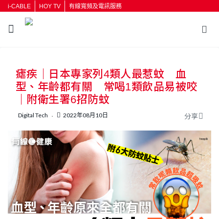
i-CABLE
HOY TV
有線寬頻及電訊服務
返回
瘧疾｜日本專家列4類人最惹蚊 血
按輸入鍵開始搜尋
型、年齡都有關 常喝1類飲品易被咬
｜附衛生署6招防蚊
Digital Tech
2022年08月10日
分享