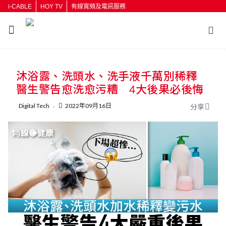
i-CABLE
HOY TV
有線寬頻及電訊服務
返回
沐浴露、洗頭水、洗手液千萬別稀釋
按輸入鍵開始搜尋
醫生警告愈洗愈污糟 4大後果必後悔
Digital Tech
2022年09月16日
分享