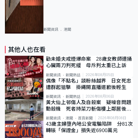
新聞資訊
港聞
其他人也在看
勸未婚夫戒煙爆命案 28歲女教師連捅
心臟兩刀判死緩 母斥判太重已上訴
2026年08月05日
新聞資訊
新聞熱話
偶像「不點名」談粉絲越界 日女死忠
遭群起狙擊 掛繩開直播道歉後輕生
2026年08月06日
新聞資訊
新聞熱話
黃大仙上邨傷人及自殺案 疑噪音問題
動殺機 死者持菜刀斬傷樓上鄰居後墮
斃
2026年08月08日
新聞資訊
港聞
首頁新聞
43歲主婦墮內地公安電騙陷阱 分81次
轉賬「保證金」損失近6900萬元