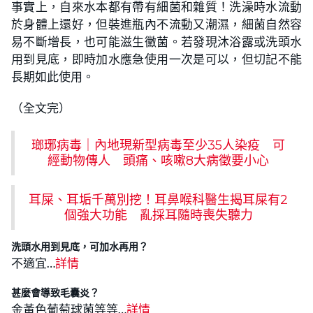
事實上，自來水本都有帶有細菌和雜質！洗澡時水流動
於身體上還好，但裝進瓶內不流動又潮濕，細菌自然容
易不斷增長，也可能滋生黴菌。若發現沐浴露或洗頭水
用到見底，即時加水應急使用一次是可以，但切記不能
長期如此使用。
（全文完）
瑯琊病毒｜內地現新型病毒至少35人染疫 可
經動物傳人 頭痛、咳嗽8大病徵要小心
耳屎、耳垢千萬別挖！耳鼻喉科醫生揭耳屎有2
個強大功能 亂採耳隨時喪失聽力
洗頭水用到見底，可加水再用？
不適宜…
詳情
甚麼會導致毛囊炎？
金黃色葡萄球菌等等…
詳情