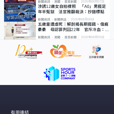
2026年08月07日
新聞資訊
港聞
首頁新聞
涉誘12歲女自拍祼照 「A0」男捱足
年半冤獄 法官推翻裁決：抄錯標點
2026年08月06日
新聞資訊
新聞熱話
五歲童遭虐死｜解剖揭長期捱餓、傷痕
纍纍 母認罪判囚22年 官斥冷血：同
類案最惡劣
2026年08月05日
新聞資訊
港聞
首頁新聞
有用連結