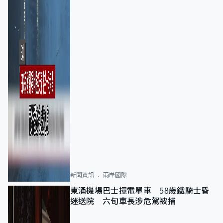
新聞資訊
兩岸國際
東涌機場巴士撞電單車 58歲鐵騎士昏
迷送院 六旬車長涉危駕被捕