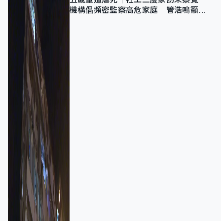
機構倡頻密監察高危家庭 管浩鳴籲加
強跨部門協作