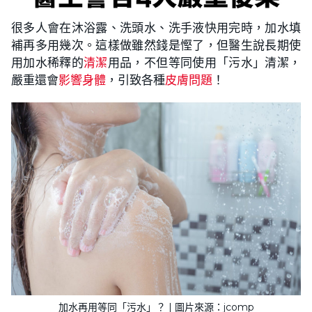
很多人會在沐浴露、洗頭水、洗手液快用完時，加水填
補再多用幾次。這樣做雖然錢是慳了，但醫生說長期使
用加水稀釋的
清潔
用品，不但等同使用「污水」清潔，
嚴重還會
影響身體
，引致各種
皮膚問題
！
加水再用等同「污水」？ | 圖片來源：jcomp