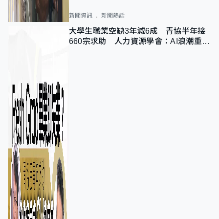
新聞資訊
新聞熱話
大學生職業空缺3年減6成 青協半年接
660宗求助 人力資源學會：AI浪潮重整
職位需求