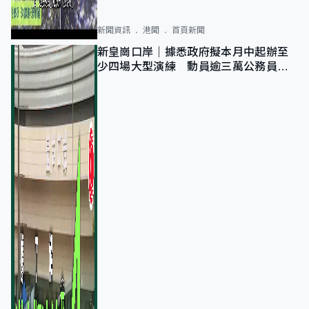
新聞資訊
港聞
首頁新聞
新皇崗口岸｜據悉政府擬本月中起辦至
少四場大型演練 動員逾三萬公務員人
次測試