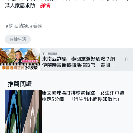
港人家屬求助。
詳情
網民熱話
泰國
有線生活
下一則新聞
東南亞詐騙｜泰國旅遊好危險？網
傳隨時當街被擄活摘器官 泰國通
胡慧沖提3點質疑
推薦閱讀
康文署球場打排球遇怪盜 女生汗巾遭
拎走5分鐘 「行咗出出面唔知做乜」