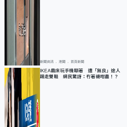
新聞資訊
港聞
首頁新聞
IKEA霸床玩手機瞓著 遭「無良」途人
踢走雙鞋 網民驚訝：冇著襪咁盡！？