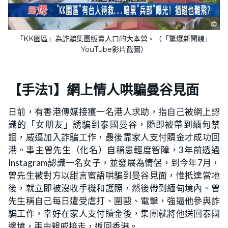
「KK園區」為詐騙集團販賣人口的大本營。（「驚爆新聞線」
YouTube影片截圖）
【手法1】網上情人哄騙曼谷見面
日前，有香港傳媒接獲一名港人求助，指自己被網上認
識的「女朋友」誘騙到泰國曼谷，隨即被帶到緬甸禁
錮，威逼加入詐騙工作，最後靠家人支付贖金才成功回
港。事主曾先生（化名）自稱患輕度智障，3年前透過
Instagram認識一名女子，並發展為情侶，到今年7月，
曾先生被對方以甜言蜜語哄騙到曼谷見面，惟抵達當地
後，就立即被沒收手機和護照，然後帶到緬甸境內。曾
先生稱自己每日遭受虐打、圍毆、電擊，強逼他參與詐
騙工作，幸好在家人支付贖金後，集團就將他送回泰國
邊境，再由親戚接走，返回香港。