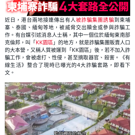
近日，港台兩地接連傳出有人
被詐騙集團誘騙
到柬埔
寨、泰國、緬甸等地，被威脅交出贖金或參與詐騙工
作。有台媒引述消息人士稱，其中一個位於緬甸東南部
克倫邦，叫「
KK園區
」的地方，就是詐騙集團販賣人口
的大本營，又稱人質被運到「KK園區」後，若不加入詐
騙工作，會被虐打、性侵，甚至摘取器官、殺害。《有
線生活》整合了現時已曝光的4大詐騙套路，即看下
文。