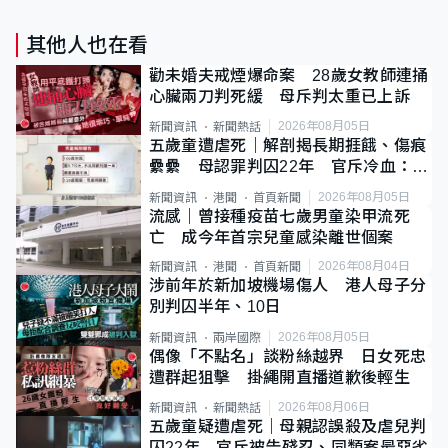
其他人也在看
勸未婚夫戒煙爆命案 28歲女教師連捅
心臟兩刀判死緩 母斥判太重已上訴
2026年08月05日
新聞資訊
新聞熱話
五歲童遭虐死｜解剖揭長期捱餓、傷痕
纍纍 母認罪判囚22年 官斥冷血：同
類案最惡劣
2026年08月05日
新聞資訊
港聞
首頁新聞
流感｜曾接種疫苗七歲男童染甲流死
亡 成今年首宗兒童感染離世個案
2026年08月04日
新聞資訊
港聞
首頁新聞
涉前年於新加坡機場傷人 港人母子分
別判囚半年、10日
2026年08月05日
新聞資訊
兩岸國際
偶像「不點名」談粉絲越界 日女死忠
遭群起狙擊 掛繩開直播道歉後輕生
2026年08月06日
新聞資訊
新聞熱話
五歲童疑遭虐死｜母親認誤殺及虐兒判
囚22年 官斥被告殘忍、同類案最惡劣