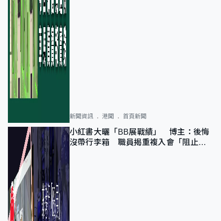
新聞資訊
港聞
首頁新聞
小紅書大曬「BB展戰績」 博主：後悔
沒帶行李箱 職員揭重複入會「阻止唔
到」