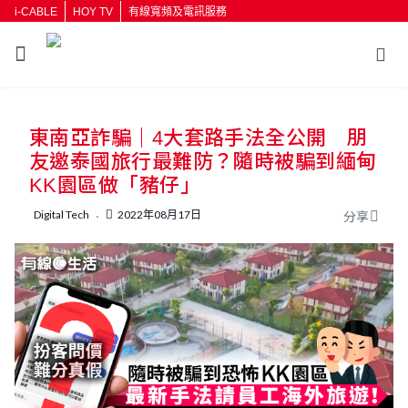
i-CABLE
HOY TV
有線寬頻及電訊服務
返回
東南亞詐騙｜4大套路手法全公開 朋
按輸入鍵開始搜尋
友邀泰國旅行最難防？隨時被騙到緬甸
KK園區做「豬仔」
Digital Tech
2022年08月17日
分享