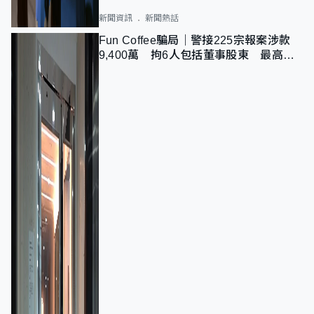
新聞資訊
新聞熱話
Fun Coffee騙局｜警接225宗報案涉款
9,400萬 拘6人包括董事股東 最高金
額一宗涉近千萬