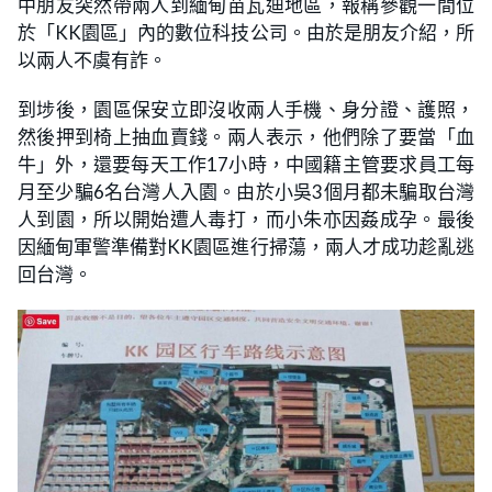
中朋友突然帶兩人到緬甸苗瓦迪地區，報稱參觀一間位
於「KK園區」內的數位科技公司。由於是朋友介紹，所
以兩人不虞有詐。
到埗後，園區保安立即沒收兩人手機、身分證、護照，
然後押到椅上抽血賣錢。兩人表示，他們除了要當「血
牛」外，還要每天工作17小時，中國籍主管要求員工每
月至少騙6名台灣人入園。由於小吳3個月都未騙取台灣
人到園，所以開始遭人毒打，而小朱亦因姦成孕。最後
因緬甸軍警準備對KK園區進行掃蕩，兩人才成功趁亂逃
回台灣。