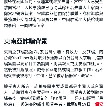
懷疑在泰國緬甸、柬埔寨或老撾失聯，當中12人已安全
離開當地。入境事務處已協助其餘五名失聯人士家屬，
向當地警方報案，會繼續與他們保持聯繫，亦會繼續與
警務處外交部駐港特派員公署、中國駐當地大使館或總
領事館，一同跟進個案。
東南亞詐騙背景
東南亞詐騙話題7月於台灣引爆，有致力「反詐騙」的
台灣YouTuber近月收到多達數以百計台灣人求助，指詐
騙集團以高薪打工為誘餌，將其親人或朋友騙到杜拜，
然後被扣起護照，威脅參與電話或網上詐騙工作，若不
服從會便被毒打、性侵，甚至被活摘器官、殺害。
據受害人所言，詐騙集團主要成員都是中國人或台灣
人，詐騙對象亦主要是中、台人士，而受害人被到騙柬
埔寨後，會被送到緬甸的「KK園區」，是人口販賣「最
終站」。香港亦陸續出現受害者，
截至8月19日，
保安