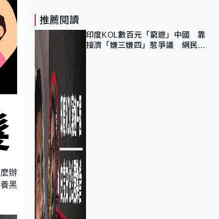
推薦閱讀
印度KOL數百元「窮遊」中國 靠
接濟「嫌三嫌四」惹爭議 網民：
不歡迎劣質旅客
怎麼辦
些養黑