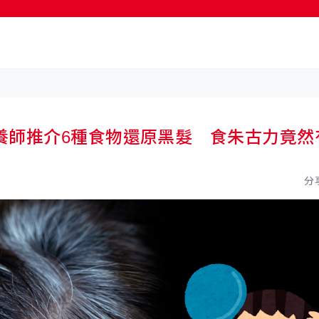
按輸入鍵開始搜尋
養師推介6種食物還原黑髮 食朱古力竟然
分