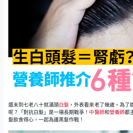
還未到七老八十就滿頭
白髮
，外表看來老了幾歲。為了
呢？「對抗白髮」是一場長期戰爭！
中醫師
和
營養師
都
髮飲食得心，一起為護黑髮作戰！