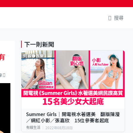
搜尋
下一則新聞
有
享
Summer Girls｜開電視水著選美 翻版陳瀅
／網紅小影／張嘉欣 15位參賽者起底
2022年08月18日
有線生活