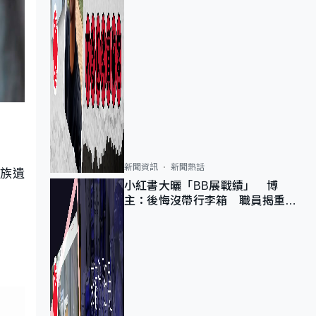
新聞資訊
新聞熱話
家族遺
小紅書大曬「BB展戰績」 博
主：後悔沒帶行李箱 職員揭重複
入會「阻止唔到」