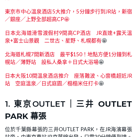
東京市中心溫泉酒店5大推介，5分鐘步行到JR站，新宿
／銀座／上野全部超高CP🤩
日本北海道滑雪渡假村9間高CP酒店 JR直達+露天溫
泉+富士山景觀 二世古、星野、札幌都有
🤩
北海道札幌7間新酒店 最平$150！地點方便1分鐘到札
幌站／薄野站 設私人桑拿＋日式大浴場
🤩
日本大阪10間溫泉酒店推介 座落難波、心齋橋超近JR
站 空庭溫泉／日式庭園／榻榻米任打卡
🤩
1. 東京OUTLET｜
三井 OUTLET
PARK 幕張
位於千葉縣幕張的三井OUTLET PARK，在JR海濱幕張
站旁，由東京車站JR京葉線出發，只需30分鐘便到達。