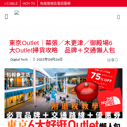
i-CABLE
HOY TV
有線寬頻及電訊服務
返回
東京Outlet｜幕張／木更津／御殿場6
按輸入鍵開始搜尋
大Outlet掃貨攻略 品牌＋交通懶人包
Digital Tech
2023年04月26日
分享