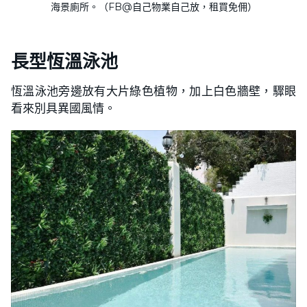
海景廁所。（FB@自己物業自己放，租買免佣）
長型恆溫泳池
恆溫泳池旁邊放有大片綠色植物，加上白色牆壁，驟眼
看來別具異國風情。