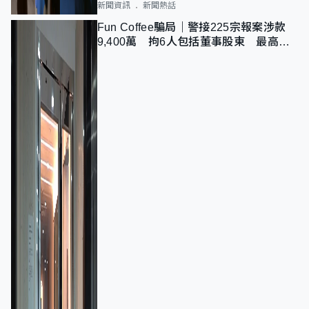
新聞資訊
新聞熱話
Fun Coffee騙局｜警接225宗報案涉款
9,400萬 拘6人包括董事股東 最高金
額一宗涉近千萬