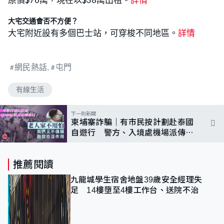
大宅交通會否不方便？
大宅附近設有多個巴士站，可穿梭不同地區。
詳情
網民熱話
屯門
有線生活
下一則新聞
柬埔寨詐騙｜有市民按計劃赴泰國
自遊行 警方、入境處機場派傳單
籲提防騙案
推薦閱讀
九龍城學生宿舍地盤39歲安全經理失
足 14樓墮至4樓工作台、送院不治