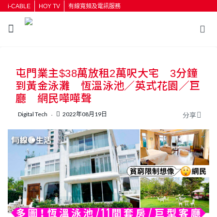
i-CABLE
HOY TV
有線寬頻及電訊服務
返回
屯門業主$38萬放租2萬呎大宅 3分鐘
按輸入鍵開始搜尋
到黃金泳灘 恆溫泳池／英式花園／巨
廳 網民嘩嘩聲
Digital Tech
2022年08月19日
分享