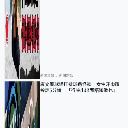
新聞資訊
新聞熱話
康文署球場打排球遇怪盜 女生汗巾遭
拎走5分鐘 「行咗出出面唔知做乜」