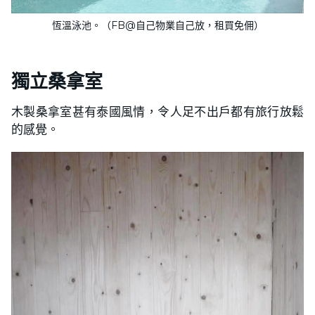
恆溫泳池。（FB@自己物業自己放，租買免佣）
獨立桑拿室
木製桑拿室甚有泰國風情，令人足不出戶都有旅行放鬆
的感覺。