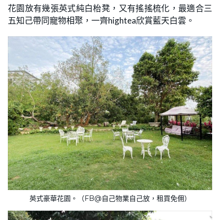
花園放有幾張英式純白枱凳，又有搖搖梳化，最適合三
五知己帶同寵物相聚，一齊hightea欣賞藍天白雲。
英式豪華花園。（FB@自己物業自己放，租買免佣）