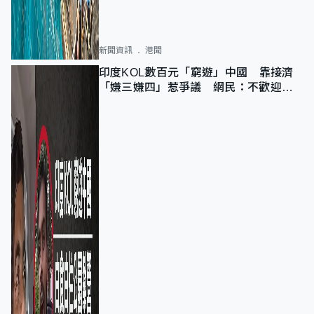
新聞資訊
港聞
印度KOL數百元「窮遊」中國 靠接濟
「嫌三嫌四」惹爭議 網民：不歡迎劣
質旅客