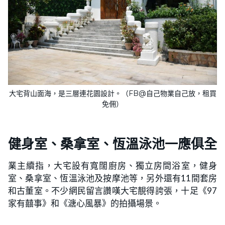
大宅背山面海，是三層連花園設計。（FB@自己物業自己放，租買
免佣）
健身室、桑拿室、恆溫泳池一應俱全
業主續指，大宅設有寬闊廚房、獨立房間浴室，健身
室、桑拿室、恆溫泳池及按摩池等，另外還有11間套房
和古董室。不少網民留言讚嘆大宅靚得誇張，十足《97
家有囍事》和《溏心風暴》的拍攝場景。