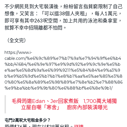
不少網民見到大宅裝潢後，紛紛留言指貧窮限制了自己
想像，又笑言：「可以搵38個人夾租」，每人1萬元，
即可享有其中263呎空間，加上共用的泳池和桑拿室，
就算不幸中招隔離都不怕悶。
（全文完）
https://www.i-
cable.com/%e6%9c%89%e7%b7%9a%e7%94%9f%e6%b4
%bb/41684/%e6%9e%97%e9%9d%92%e9%9c%9e%e5%b
e%ae%e5%8d%9a%e6%99%9211%e5%84%84%e9%a3%9
b%e9%b5%9d%e5%b1%b1%e8%b1%aa%e5%ae%85%e3%8
0%80%e5%8a%89%e5%98%89%e7%8e%b2%e7%88%86
%e9%ba%bb%e9%9b%80%e6%88%bf%e6%8e%9b1/
毛舜筠邀Edan、Jer回家煮飯 1,700萬大埔獨
立屋自嘲「寒舍」 廚房內部裝潢曝光
屯門2萬呎大宅租金多少？
原價$76萬，現在以$38萬出租。
詳情