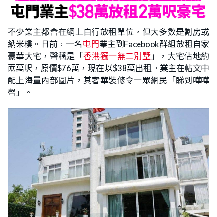
不少業主都會在網上自行放租單位，但大多數是劏房或
納米樓。日前，一名
屯門
業主到Facebook群組放租自家
豪華大宅，聲稱是「
香港獨一無二別墅
」，大宅佔地約
兩萬呎，原價$76萬，現在以$38萬出租。業主在帖文中
配上海量內部圖片，其奢華裝修令一眾網民「睇到嘩嘩
聲」。