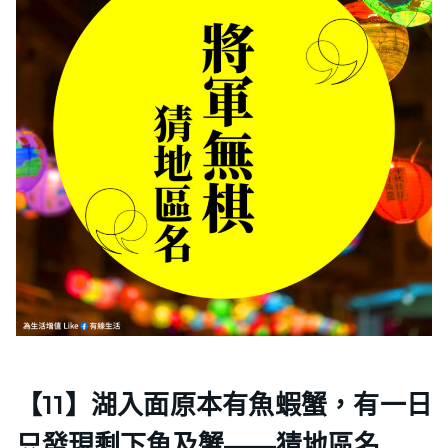
【11】湖入面原本有魚蝦蟹，有一日
只發現剩下魚及蟹——猜地區名