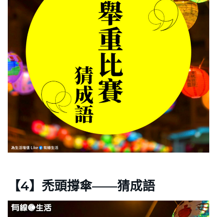
【4】禿頭撐傘——猜成語