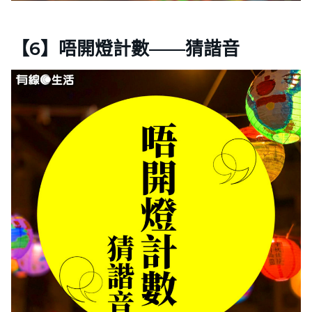
【6】唔開燈計數——猜諧音