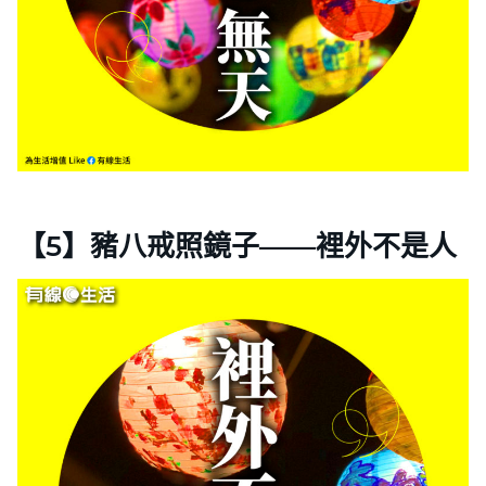
【5】豬八戒照鏡子——裡外不是人