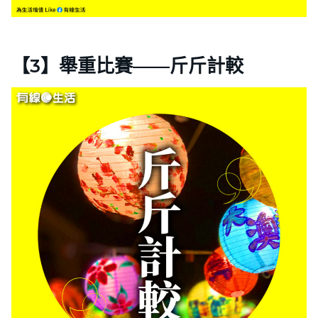
【3】舉重比賽——斤斤計較