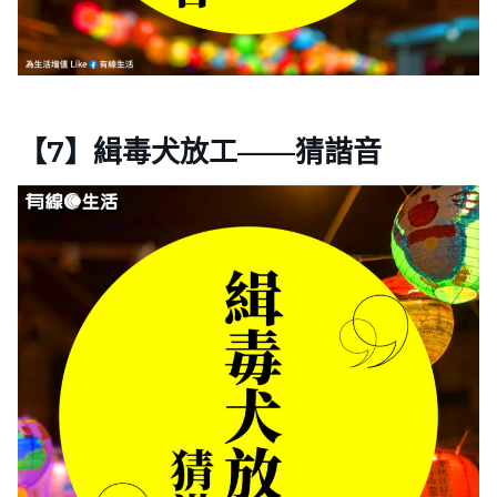
【7】緝毒犬放工——猜諧音