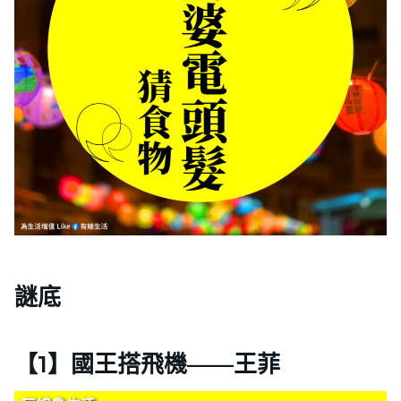
謎底
【1】國王搭飛機——王菲