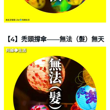
【4】禿頭撐傘——無法（髮）無天