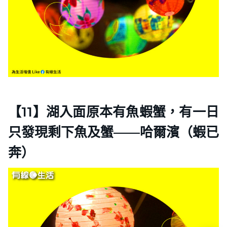
【11】湖入面原本有魚蝦蟹，有一日
只發現剩下魚及蟹——哈爾濱（蝦已
奔）