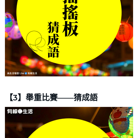
【3】舉重比賽——猜成語