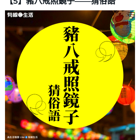
【5】豬八戒照鏡子——猜俗語