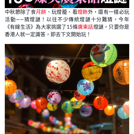
中秋節除了食
月餅
、玩燈籠、看
燈飾
外，還有一樣必玩
活動——猜燈謎！以往不少傳統燈謎十分難猜，今年
《有線生活》為大家挑選了15條
廣東話
燈謎，只要你是
香港人就一定識答，即去下文開始玩！