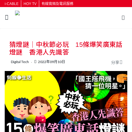
i-CABLE
HOY TV
有線寬頻及電訊服務
返回
猜燈謎｜中秋節必玩 15條爆笑廣東話
按輸入鍵開始搜尋
燈謎 香港人先識答
Digital Tech
2022年09月10日
分享