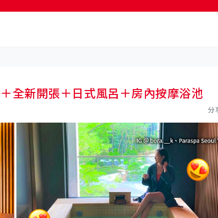
按輸入鍵開始搜尋
好＋全新開張＋日式風呂＋房內按摩浴池
分