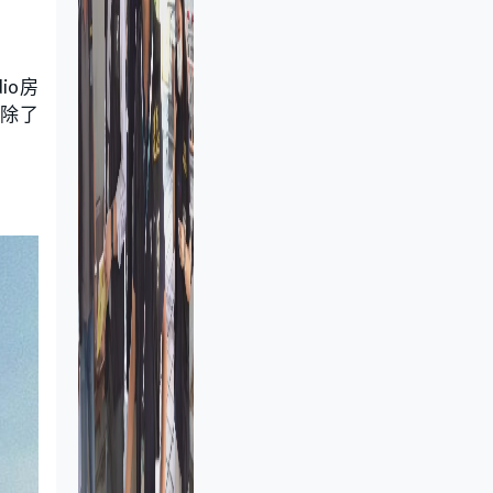
io房
，除了