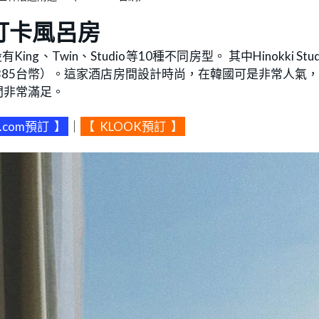
G打卡風呂房
g、Twin、Studio等10種不同房型。 其中Hinokki Stud
／4,385台幣）。這家酒店房間設計時尚，在韓國可是非常人氣
間非常滿足。
p.com預訂
】
｜
【
KLOOK預訂
】