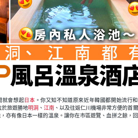
間就會想起
日本
。你又知不知道原來近年韓國都開始流行和
位於旅遊勝地
明洞
、
江南
、以及往返仁川機場非常方便的首
池，亦有像日本一樣的溫泉。讓你在市區遊覽、血拼之餘，