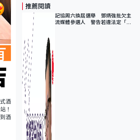
推薦閱讀
記協周六換屆選舉 鄧炳強批欠主
流媒體參選人 警告若違法定「釘
死你」
式酒
爾站！
回到酒