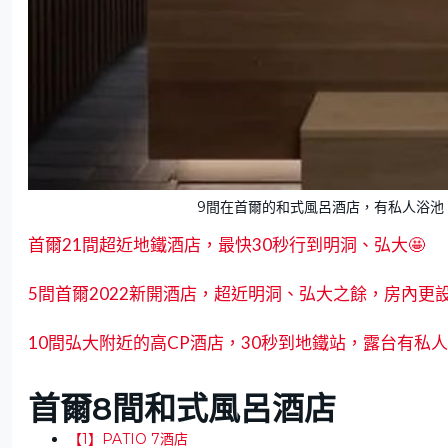
9間在首爾的和式風呂酒店，有私人浴池，亦有
首爾21間超近地鐵酒店，最快30秒行到明洞、弘大🤩
5間首爾2022新開酒店，超近明洞、弘大之餘，房內更設
10間弘大附近的高CP酒店，30秒到地鐵站，露台有私人
首爾8間和式風呂酒店
【1】PATIO 7酒店