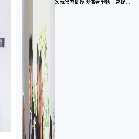
次就噪音問題與傷者爭執 曾提出
調單位已獲批