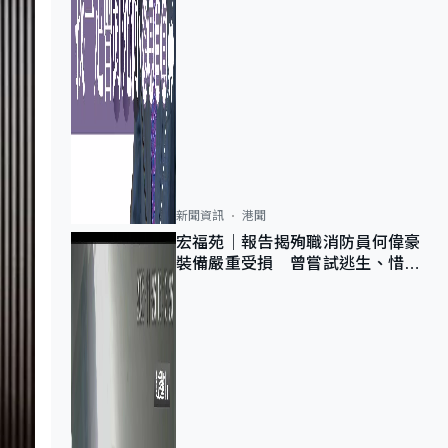
新聞資訊
港聞
宏福苑｜報告揭殉職消防員何偉豪
裝備嚴重受損 曾嘗試逃生、惜別
無選擇下棄裝備墮樓