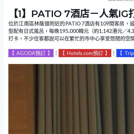
【1】PATIO 7酒店－人氣I
位於江南區林蔭道附近的PATIO 7酒店有109間客房，設有Kin
型配有日式風呂，每晚195,000韓元（約1,142港元
打卡，不少住客都說可以在繁忙的市中心享受悠閒的空
【
AGODA預訂
】
｜
【
Hotels.com預訂
】
｜
【
Tri