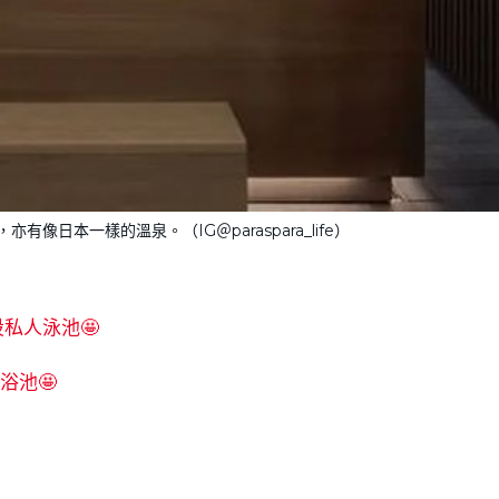
像日本一樣的溫泉。（IG＠paraspara_life）
私人泳池🤩
浴池🤩