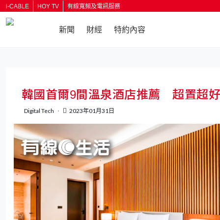
i-CABLE
HOY TV
有線寬頻及電訊服務
新聞
財經
特約內容
返回
韓國首爾9間溫泉酒店推薦 超置超
Digital Tech
2023年01月31日