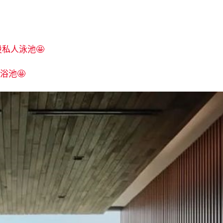
私人泳池🤩
浴池🤩