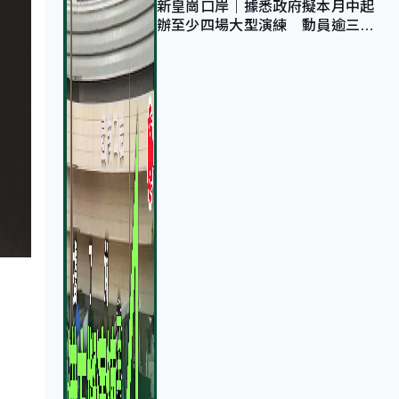
新皇崗口岸｜據悉政府擬本月中起
辦至少四場大型演練 動員逾三萬
公務員人次測試