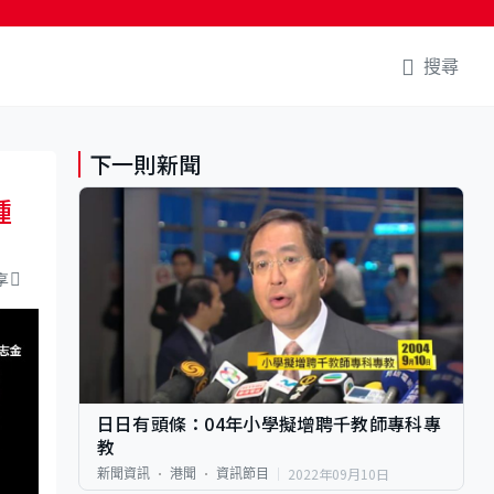
搜尋
下一則新聞
種
享
日日有頭條：04年小學擬增聘千教師專科專
教
2022年09月10日
新聞資訊
港聞
資訊節目