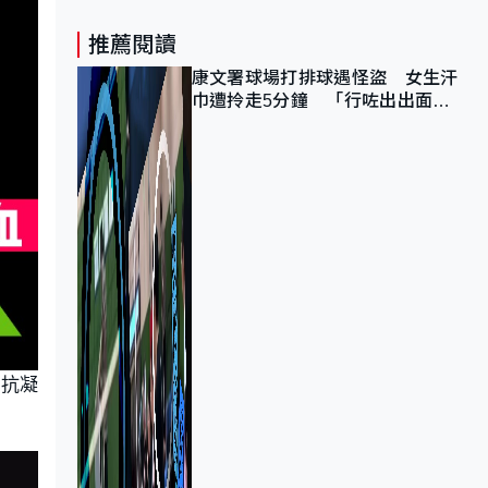
推薦閱讀
康文署球場打排球遇怪盜 女生汗
巾遭拎走5分鐘 「行咗出出面唔
知做乜」
用抗凝