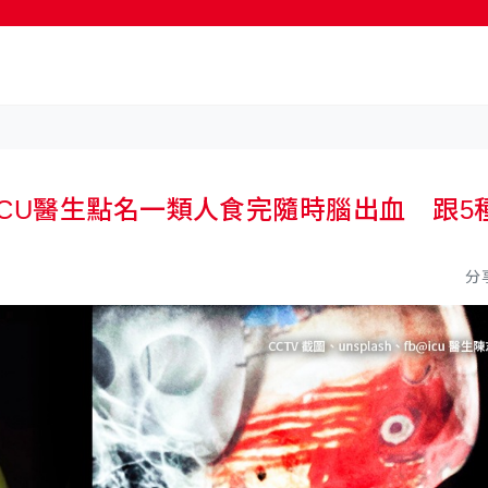
按輸入鍵開始搜尋
CU醫生點名一類人食完隨時腦出血 跟5
分