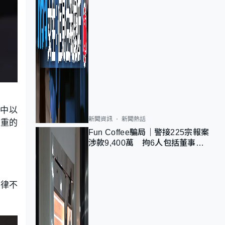
當中以
新聞資訊
新聞熱話
嚴重的
Fun Coffee騙局｜警接225宗報案
涉款9,400萬 拘6人包括董事股
東 最高金額一宗涉近千萬
心律不