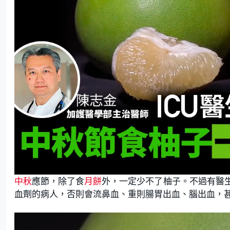
中秋
應節，除了食
月
餅
外，一定少不了柚子。不過有醫
血劑的病人，否則會流鼻血、重則腸胃出血、腦出血，