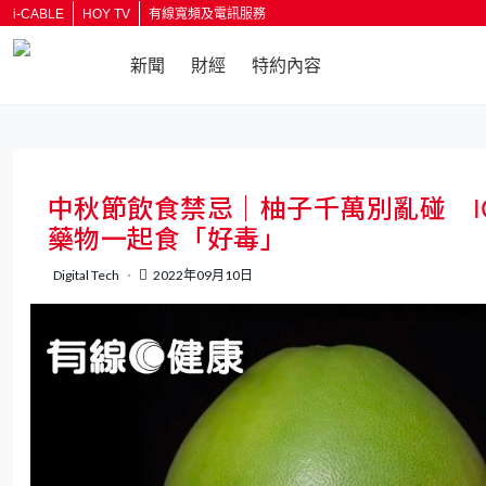
i-CABLE
HOY TV
有線寬頻及電訊服務
新聞
財經
特約內容
返回
中秋節飲食禁忌｜柚子千萬別亂碰 I
藥物一起食「好毒」
Digital Tech
2022年09月10日