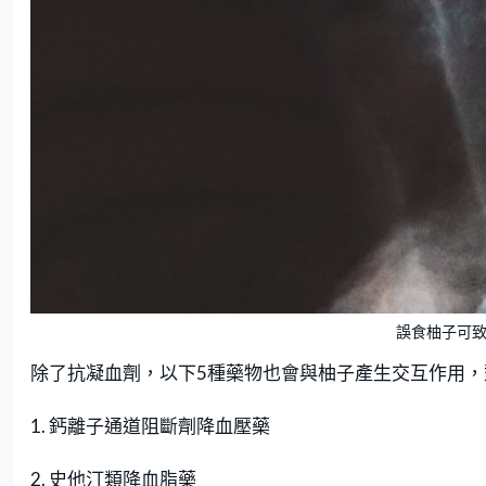
誤食柚子可致腦
除了抗凝血劑，以下5種藥物也會與柚子產生交互作用，
1. 鈣離子通道阻斷劑降血壓藥
2. 史他汀類降血脂藥