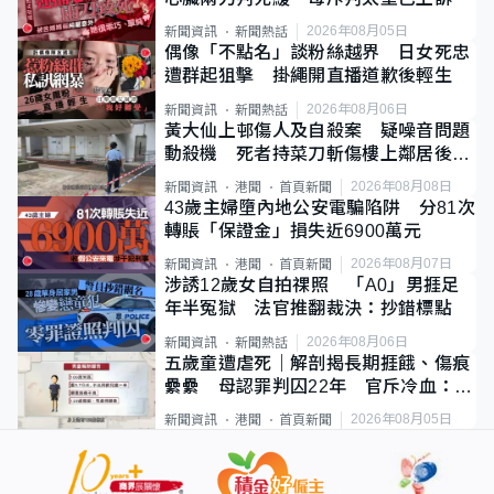
2026年08月05日
新聞資訊
新聞熱話
偶像「不點名」談粉絲越界 日女死忠
遭群起狙擊 掛繩開直播道歉後輕生
2026年08月06日
新聞資訊
新聞熱話
黃大仙上邨傷人及自殺案 疑噪音問題
動殺機 死者持菜刀斬傷樓上鄰居後墮
斃
2026年08月08日
新聞資訊
港聞
首頁新聞
43歲主婦墮內地公安電騙陷阱 分81次
轉賬「保證金」損失近6900萬元
2026年08月07日
新聞資訊
港聞
首頁新聞
涉誘12歲女自拍祼照 「A0」男捱足
年半冤獄 法官推翻裁決：抄錯標點
2026年08月06日
新聞資訊
新聞熱話
五歲童遭虐死｜解剖揭長期捱餓、傷痕
纍纍 母認罪判囚22年 官斥冷血：同
類案最惡劣
2026年08月05日
新聞資訊
港聞
首頁新聞