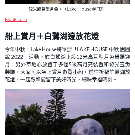
12米超巨型月兔。（Lake House＠FB）
Klook.com
船上賞月＋白鷺湖邊放花燈
今年中秋，Lake House將舉辦「LAKE HOUSE 中秋 團圓
說 2022」活動，於白鷺湖上設12米高巨型月兔舉頭迎
月，另外草地亦放置了多個5米高月亮裝置和發光玉兔
裝飾，大家可以坐上賞月遊覽小船，前往祈福許願湖放
花燈，一起跟摯愛留下美好時光，細味幸福時刻。