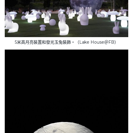
5米高月亮裝置和發光玉兔裝飾。（Lake House＠FB）