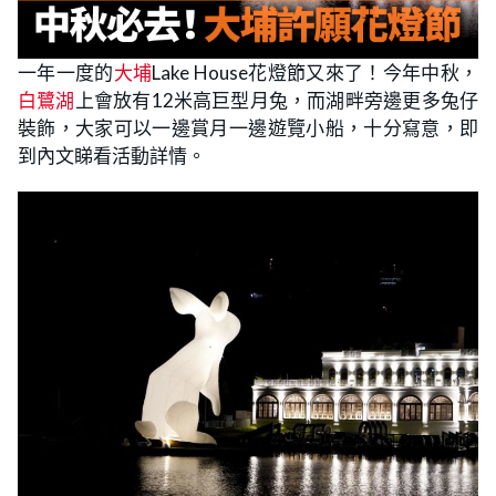
一年一度的
大埔
Lake House花燈節又來了！今年中秋，
白鷺湖
上會放有12米高巨型月兔，而湖畔旁邊更多兔仔
裝飾，大家可以一邊賞月一邊遊覽小船，十分寫意，即
到內文睇看活動詳情。