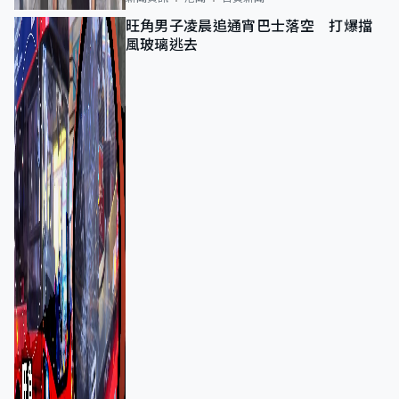
旺角男子凌晨追通宵巴士落空 打爆擋
風玻璃逃去