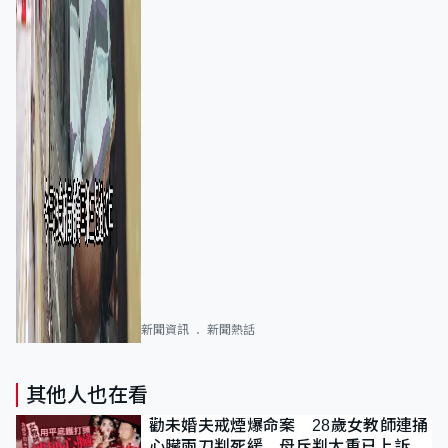
新聞資訊
新聞熱話
其他人也在看
勸未婚夫戒煙爆命案 28歲女教師連捅
心臟兩刀判死緩 母斥判太重已上訴