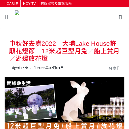
i-CABLE
HOY TV
有線寬頻及電訊服務
返回
中秋好去處2022｜大埔Lake House許
按輸入鍵開始搜尋
願花燈節 12米超巨型月兔／船上賞月
／湖邊放花燈
Digital Tech
2022年09月01日
分享