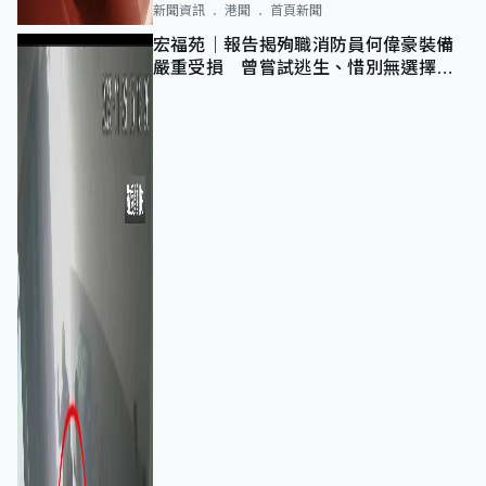
新聞資訊
港聞
首頁新聞
宏福苑｜報告揭殉職消防員何偉豪裝備
嚴重受損 曾嘗試逃生、惜別無選擇下
棄裝備墮樓