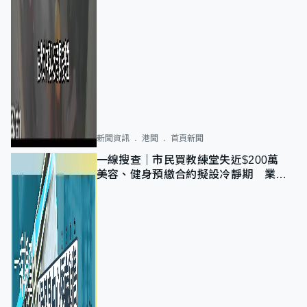
新聞資訊
港聞
首頁新聞
一線搜查｜市民買教練堂失近$200萬
美容、健身預繳合約擬設冷靜期 業界
憂退款計法對商戶不公