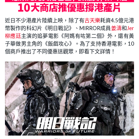
近日不少港產片陸續上映，除了有
古天樂
耗資4.5億元港
幣製作的科幻片《明日戰記》、MIRROR成員
姜濤
和
Jer
柳應廷
主演的追夢電影《阿媽有咗第二個》外，還有黃
子華做男主角的《飯戲攻心》。為了支持香港電影，10
個商戶推出了不同優惠送觀眾，即看下文詳情！