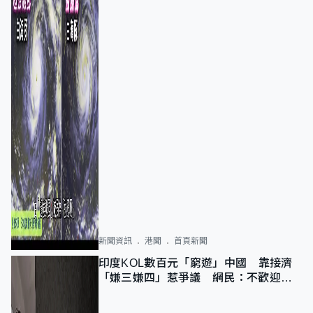
新聞資訊
港聞
首頁新聞
印度KOL數百元「窮遊」中國 靠接濟
「嫌三嫌四」惹爭議 網民：不歡迎劣
質旅客