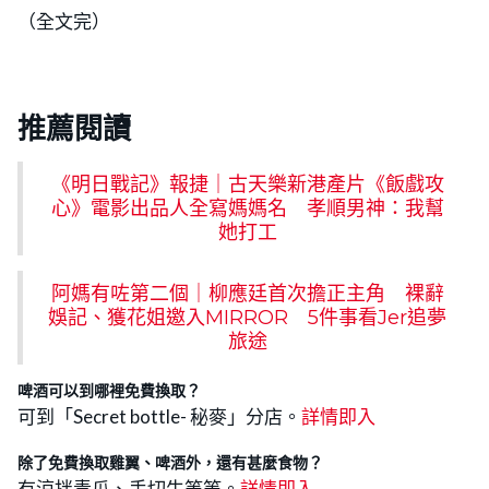
（全文完）
推薦閱讀
《明日戰記》報捷｜古天樂新港產片《飯戲攻
心》電影出品人全寫媽媽名 孝順男神：我幫
她打工
阿媽有咗第二個｜柳應廷首次擔正主角 裸辭
娛記、獲花姐邀入MIRROR 5件事看Jer追夢
旅途
啤酒可以到哪裡免費換取？
可到「Secret bottle- 秘麥」分店。
詳情即入
除了免費換取雞翼、啤酒外，還有甚麼食物？
有涼拌青瓜、手切牛等等。
詳情即入