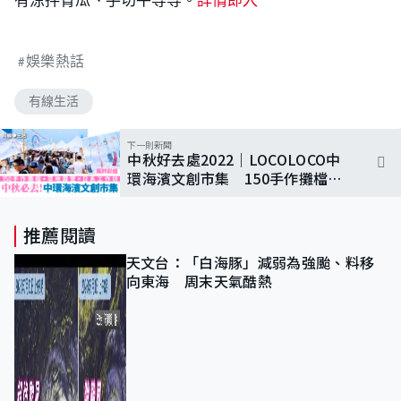
娛樂熱話
有線生活
下一則新聞
中秋好去處2022｜LOCOLOCO中
環海濱文創市集 150手作攤檔／
草地露營／日系工作坊
推薦閱讀
天文台：「白海豚」減弱為強颱、料移
向東海 周末天氣酷熱