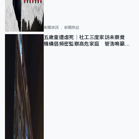
新聞資訊
新聞熱話
五歲童遭虐死｜社工三度家訪未察覺
機構倡頻密監察高危家庭 管浩鳴籲加
強跨部門協作