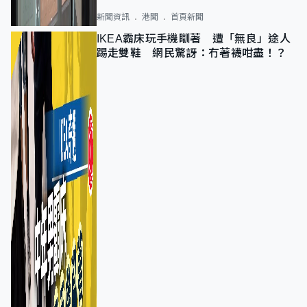
新聞資訊
港聞
首頁新聞
IKEA霸床玩手機瞓著 遭「無良」途人
踢走雙鞋 網民驚訝：冇著襪咁盡！？