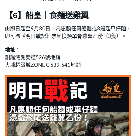
【6】船皇｜食麵送雞翼
由即日起至9月30日，凡惠顧任何船麵或3餸起車仔麵，
即可憑《明日戰記》票尾換領單骨雞翼乙份（3隻）。
地址
：
銅鑼灣謝斐道526號地鋪
大埔超級城ZONE C 539-541地鋪