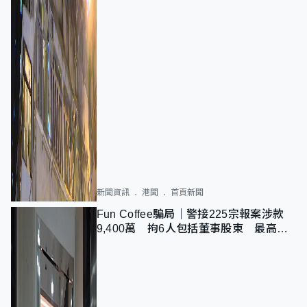
新聞資訊
港聞
首頁新聞
Fun Coffee騙局｜警接225宗報案涉款
9,400萬 拘6人包括董事股東 最高金
額一宗涉近千萬