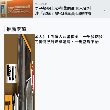
下一則新聞
男子疑網上發布舊同事個人資料
涉「起底」被私隱專員公署拘捕
推薦閱讀
黃大仙上邨傷人及墮樓案 一男多處多
刀傷倒臥升降機送院、一男當場不治