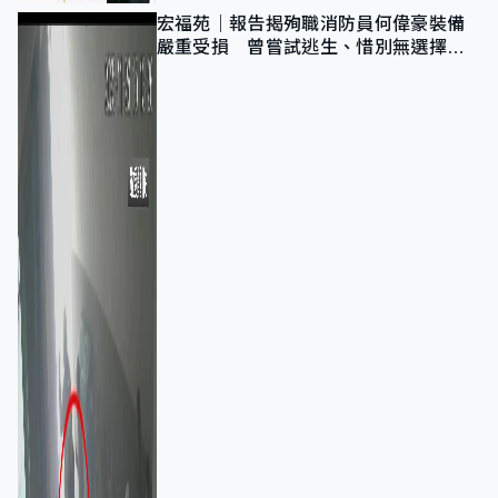
宏福苑｜報告揭殉職消防員何偉豪裝備
嚴重受損 曾嘗試逃生、惜別無選擇下
棄裝備墮樓