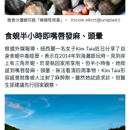
進食沙灘蜆可致「麻痺性貝毒」。（nicole elliott@unsplash）
食蜆半小時即嘴唇發麻、頭暈
根據外媒報導，紐西蘭一名女子Kim Taia近日分享了自
身食蜆中毒經歷，表示在2014年到海灘遊玩時，見到岸
上有三角斧蜆，於是執回家用享用。但半小時後，她就
感到嘴唇發麻、頭暈、無法看清四周事物，Kim Taia形
容感覺就像被人注射了麻醉劑。雖然她試過求診，但醫
生卻建議先行回家觀察。