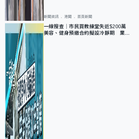
新聞資訊
港聞
首頁新聞
一線搜查｜市民買教練堂失近$200萬
美容、健身預繳合約擬設冷靜期 業界
憂退款計法對商戶不公