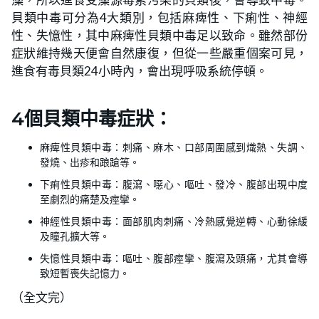
貝類中毒可分為4大類別，包括麻痺性、下痢性、神經
性、失憶性，其中麻痺性貝類中毒足以致命。雖然部份
症狀維持幾天便會自然康復，但從一些嚴重個案可見，
進食有毒貝類24小時內，會出現呼吸系統停頓。
4個貝類中毒症狀：
麻痺性貝類中毒：刺痛、麻木、口部周圍感到熾熱、失調、
發燒、出疹和踉蹌等。
下痢性貝類中毒：腹瀉、噁心、嘔吐、發冷、腹部出現中度
至劇烈的痛楚及痙攣。
神經性貝類中毒：面部肌肉刺痛、冷熱感覺逆轉、心動徐緩
及瞳孔擴大等。
失憶性貝類中毒：嘔吐、腹部痙攣、腹瀉及頭痛，尤其會導
致短暫喪失記憶力。
（全文完）