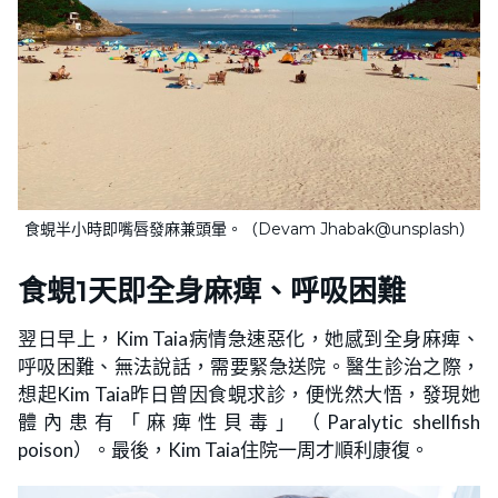
食蜆半小時即嘴唇發麻兼頭暈。（Devam Jhabak@unsplash）
食蜆1天即全身麻痺、呼吸困難
翌日早上，Kim Taia病情急速惡化，她感到全身麻痺、
呼吸困難、無法說話，需要緊急送院。醫生診治之際，
想起Kim Taia昨日曾因食蜆求診，便恍然大悟，發現她
體內患有「麻痺性貝毒」（Paralytic shellfish
poison）。最後，Kim Taia住院一周才順利康復。