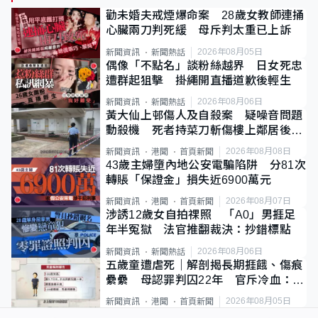
勸未婚夫戒煙爆命案 28歲女教師連捅
心臟兩刀判死緩 母斥判太重已上訴
2026年08月05日
新聞資訊
新聞熱話
偶像「不點名」談粉絲越界 日女死忠
遭群起狙擊 掛繩開直播道歉後輕生
2026年08月06日
新聞資訊
新聞熱話
黃大仙上邨傷人及自殺案 疑噪音問題
動殺機 死者持菜刀斬傷樓上鄰居後墮
斃
2026年08月08日
新聞資訊
港聞
首頁新聞
43歲主婦墮內地公安電騙陷阱 分81次
轉賬「保證金」損失近6900萬元
2026年08月07日
新聞資訊
港聞
首頁新聞
涉誘12歲女自拍祼照 「A0」男捱足
年半冤獄 法官推翻裁決：抄錯標點
2026年08月06日
新聞資訊
新聞熱話
五歲童遭虐死｜解剖揭長期捱餓、傷痕
纍纍 母認罪判囚22年 官斥冷血：同
類案最惡劣
2026年08月05日
新聞資訊
港聞
首頁新聞