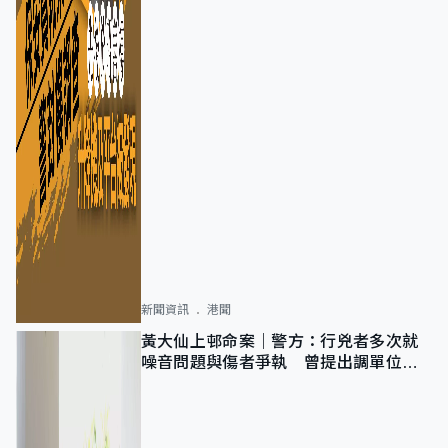
新聞資訊
港聞
黃大仙上邨命案｜警方：行兇者多次就
噪音問題與傷者爭執 曾提出調單位已
獲批