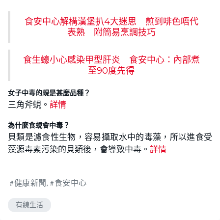
食安中心解構漢堡扒4大迷思 煎到啡色唔代
表熟 附簡易烹調技巧
食生蠔小心感染甲型肝炎 食安中心：內部煮
至90度先得
女子中毒的蜆是甚麼品種？
三角斧蜆。
詳情
為什麼食蜆會中毒？
貝類是濾食性生物，容易攝取水中的毒藻，所以進食受
藻源毒素污染的貝類後，會導致中毒。
詳情
健康新聞
食安中心
有線生活