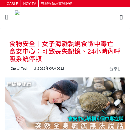
i-CABLE
HOY TV
有線寬頻及電訊服務
食物安全｜女子海灘執蜆食險中毒亡
食安中心：可致喪失記憶、24小時內呼
吸系統停頓
Digital Tech
2022年09月02日
分享