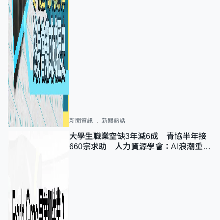
新聞資訊
新聞熱話
大學生職業空缺3年減6成 青協半年接
660宗求助 人力資源學會：AI浪潮重整
職位需求