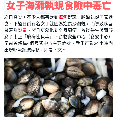
夏日炎炎，不少人都喜歡到
海灘
遊玩，順道執蜆回家進
食。不過日前有名女子就因為進食沙灘蜆，而導致嘴唇
發麻及
頭暈
，翌日更惡化到全身癱瘓，最後醫生證實該
女子患上「麻痺性貝毒」。食物安全中心（食安中心）
早前曾解構4個貝類
中毒
主要症狀，嚴重可致24小時內
出現呼吸系統停頓，即看下文。