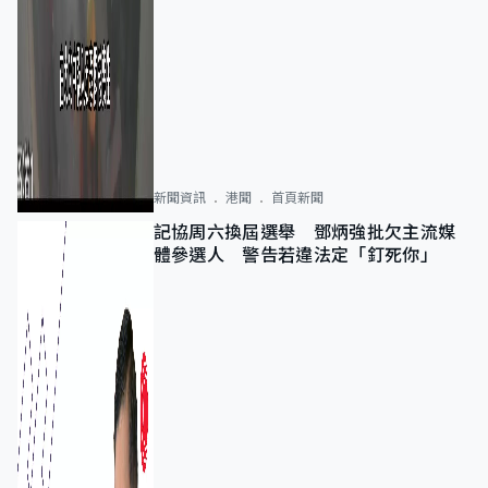
新聞資訊
港聞
首頁新聞
記協周六換屆選舉 鄧炳強批欠主流媒
體參選人 警告若違法定「釘死你」