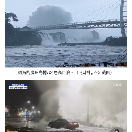
環海的濟州島捲起4層高巨浪。（《티빅뉴스》截圖）