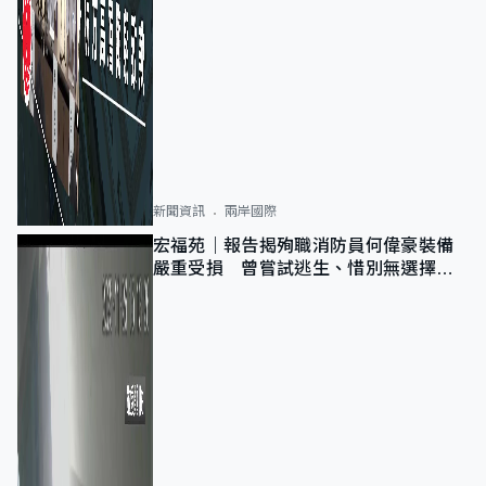
新聞資訊
兩岸國際
宏福苑｜報告揭殉職消防員何偉豪裝備
嚴重受損 曾嘗試逃生、惜別無選擇下
棄裝備墮樓