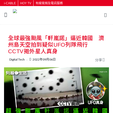
i-CABLE
HOY TV
有線寬頻及電訊服務
返回
全球最強颱風「軒嵐諾」逼近韓國 濟
按輸入鍵開始搜尋
州島天空拍到疑似UFO列隊飛行
CCTV揭外星人真身
Digital Tech
2022年09月06日
分享