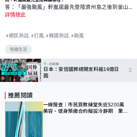
答：「最強颱風」軒嵐諾最先登陸濟州島之後到釜山…
詳情按此
網民熱話
打風
韓國熱話
颱風
有線生活
下一則新聞
日本：安倍國葬總開支料逾16億日
圓
推薦閱讀
一線搜查｜市民買教練堂失近$200萬
美容、健身預繳合約擬設冷靜期 業界
憂退款計法對商戶不公