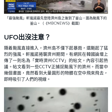
「最強颱風」軒嵐諾最先登陸濟州島之後到了釜山，圖為颱風下的
釜山。（《MBCNEWS》截圖）
UFO出沒注意？
隨着颱風直接進入，濟州島不僅下起暴雨，還颳起了猛
烈的強風。軒嵐諾捲襲濟州期間，有網民在韓國論壇上
傳了一則名為「實時濟州CCTV」的帖文，內容引起熱
議。帖文看到一些CCTV正捕捉颱風下的濟州。而當中
幾個畫面，竟然看到大量圓形的物體在空中飛來飛去，
即時吸引了人們的視線。