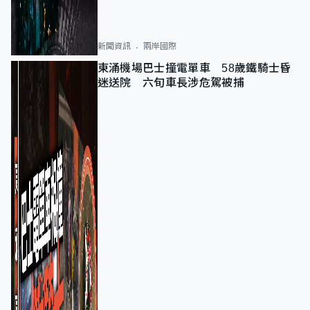
新聞資訊
兩岸國際
東涌機場巴士撞電單車 58歲鐵騎士昏
迷送院 六旬車長涉危駕被捕