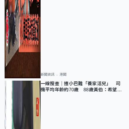
新聞資訊
港聞
一線搜查｜揸小巴難「養家活兒」 司
機平均年齡約70歲 88歲黃伯：希望一
直揸落去