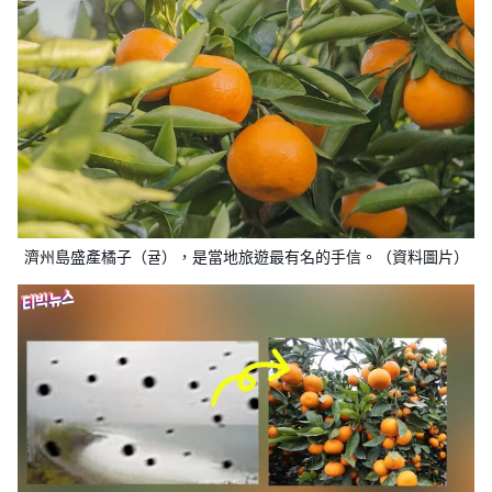
濟州島盛產橘子（귤），是當地旅遊最有名的手信。（資料圖片）