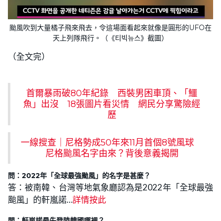
颱風吹到大量橘子飛來飛去，令這場面看起來就像是圓形的UFO在
天上列隊飛行。（《티빅뉴스》截圖）
（全文完）
首爾暴雨破80年紀錄 西裝男困車頂、「鱷
魚」出沒 18張圖片看災情 網民分享驚險經
歷
一線搜查｜尼格勢成50年來11月首個8號風球
尼格颱風名字由來？背後意義揭開
問：2022年「全球最強颱風」的名字是甚麼？
答：被南韓、台灣等地氣象廳認為是2022年「全球最強
颱風」的軒嵐諾…
詳情按此
問：軒嵐諾最先登陸韓國哪裡？