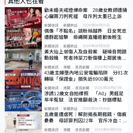
其他人也在看
勸未婚夫戒煙爆命案 28歲女教師連捅
心臟兩刀判死緩 母斥判太重已上訴
2026年08月05日
新聞資訊
新聞熱話
偶像「不點名」談粉絲越界 日女死忠
遭群起狙擊 掛繩開直播道歉後輕生
2026年08月06日
新聞資訊
新聞熱話
黃大仙上邨傷人及自殺案 疑噪音問題
動殺機 死者持菜刀斬傷樓上鄰居後墮
斃
2026年08月08日
新聞資訊
港聞
首頁新聞
43歲主婦墮內地公安電騙陷阱 分81次
轉賬「保證金」損失近6900萬元
2026年08月07日
新聞資訊
港聞
首頁新聞
涉誘12歲女自拍祼照 「A0」男捱足
年半冤獄 法官推翻裁決：抄錯標點
2026年08月06日
新聞資訊
新聞熱話
五歲童遭虐死｜解剖揭長期捱餓、傷痕
纍纍 母認罪判囚22年 官斥冷血：同
類案最惡劣
2026年08月05日
新聞資訊
港聞
首頁新聞