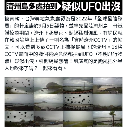
被南韓、台灣等地氣象廳認為是2022年「全球最強颱
風」的軒嵐諾於9月5日襲韓，並率先登陸濟州島。軒嵐
諾掠過期間，濟州下起暴雨、颳起猛烈強風。有網民就
在韓國論壇上上傳了一則名為「實時濟州CCTV」的帖
文，可以看到多處CCTV正捕捉颱風下的濟州。16格
CCTV畫面中的幾個鏡頭竟然都拍到UFO（不明飛行物
體）疑似出沒，引起網民熱議！到底真的是颱風把外星
人也吹來了嗎？一起來看看。