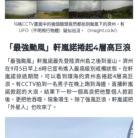
16格CCTV畫面中的幾個鏡頭竟然都拍到颱風下的濟州，有
UFO（不明飛行物體）疑似出沒。（Insight.co.kr）
「最強颱風」軒嵐諾捲起4層高巨浪
「最強颱風」軒嵐諾最先登陸濟州島之後到釜山。濟州
在9月5日早上6時已宣布進入最高級別戒備狀態。在軒
嵐諾掠過期間，可以看到環海的濟州島捲起4層高巨
浪。有CCTV拍到一名男子在晚上跑到海邊，直播軒嵐
諾掀起的大浪，結果下一秒一個高浪把他整個人掀起
後，更把他吞噬，險象環生。除了強風巨浪，軒嵐諾把
「外星人」也吹來了。