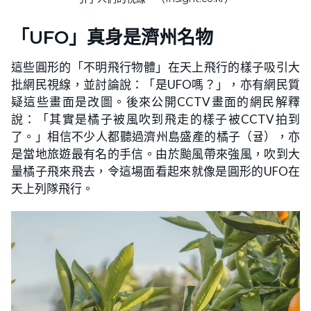
「UFO」真身是濟州名物
這些圓形的「不明飛行物體」在天上飛行的樣子吸引大
批網民視線，並討論說：「是UFO嗎？」，亦有網民質
疑這些畫面是改圖。後來公開CCTV畫面的網民解釋
說：「其實是橘子被風吹到飛走的樣子被CCTV拍到
了。」相信不少人都聽過濟州島盛產的橘子（귤），亦
是當地旅遊最有名的手信。由於颱風帶來強風，吹到大
量橘子飛來飛去，令這場面看起來就像是圓形的UFO在
天上列隊飛行。