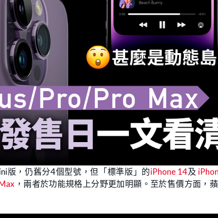
ini版，仍舊分4個型號，但「標準版」的
iPhone 14
及
iPho
 Max
，兩者於功能規格上分野更加明顯。至於售價方面，蘋