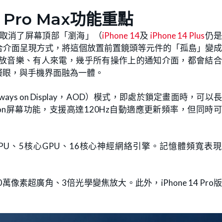
14 Pro Max功能重點
ro版取消了屏幕頂部「瀏海」（
iPhone 14
及
iPhone 14 Plus
仍是
合介面呈現方式，將這個放置前置鏡頭等元件的「孤島」變
pods、播放音樂、有人來電，幾乎所有操作上的通知介面，都會結
礙眼，與手機界面融為一體。
ys on Display，AOD）模式，即處於鎖定畫面時，可以
ion屏幕功能，支援高達120Hz自動適應更新頻率，但同時
PU、5核心GPU、16核心神經網絡引擎。記憶體頻寬表
萬像素超廣角、3倍光學變焦放大。此外，iPhone 14 Pro