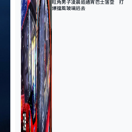
旺角男子凌晨追通宵巴士落空 打
爆擋風玻璃逃去