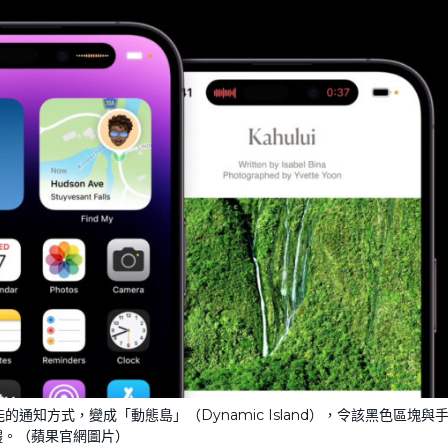
知方式，變成「動態島」（Dynamic Island），令該黑色區塊與
體。（蘋果官網圖片）