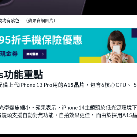
列4型號均有紫色。（蘋果官網圖片）
lus功能重點
備上代iPhone 13 Pro用的
A15晶片
，包含6核心CPU、 
光學變焦縮小。蘋果表示，iPhone 14主鏡頭於低光源環境
置鏡頭支援自動對焦功能，自拍效果更佳。 而由於採用A15