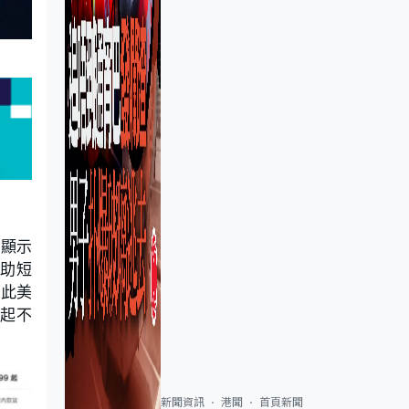
動顯示
求助短
因此美
引起不
新聞資訊
港聞
首頁新聞