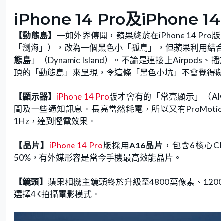
iPhone 14 Pro及iPhone 
【動態島】
一如外界傳聞，蘋果終於在iPhone 14 P
「瀏海」），改為一個黑色小「孤島」，但蘋果利用結
態島
」（Dynamic Island）。不論是連接上Air
頂的「動態島」來呈現，令這條「黑色小坑」不會覺得
【顯示器】
iPhone 14 Pro
版才會有的「常亮顯示」（Alwa
間及一些通知訊息。長亮當然耗電，所以又有ProMot
1Hz，達到慳電效果。
【晶片】
iPhone 14 Pro
版採用
A16晶片
，包含6核心C
50%，有外媒形容是當今手機最高效能晶片。
【鏡頭】
蘋果相機主鏡頭終於升級至4800萬像素、1200
選擇4K拍攝電影模式。