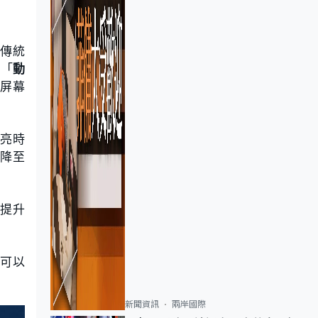
傳統
成「
動
合屏幕
長亮時
可降至
現提升
版可以
新聞資訊
兩岸國際