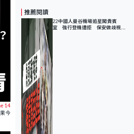
推薦閱讀
22中國人曼谷機場追星闖貴賓
室 強行登機遭拒 保安做歧視手
勢遭紀律處分
ne 14
果今