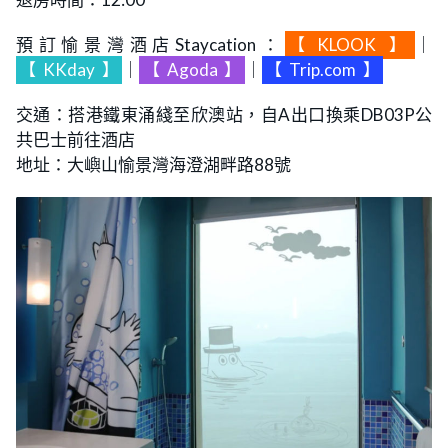
預訂愉景灣酒店Staycation：
【
KLOOK
】
｜
【
KKday
】
｜
【
Agoda
】
｜
【
Trip.com
】
交通：搭港鐵東涌綫至欣澳站，自A出口換乘DB03P公
共巴士前往酒店
地址：大嶼山愉景灣海澄湖畔路88號