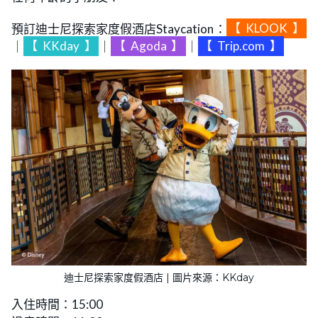
預訂迪士尼探索家度假酒店Staycation：
【
KLOOK
】
｜
【
KKday
】
｜
【
Agoda
】
｜
【
Trip.com
】
迪士尼探索家度假酒店 | 圖片來源：KKday
入住時間：15:00