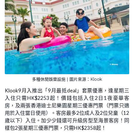
多種休閒娛樂設施 | 圖片來源：Klook
Klook9月入推出「9月最抵deal」套票優惠，逢星期三
入住只需HK$2253起！價錢包括入住2日1夜豪華客
房，及兩張香港迪士尼樂園星期三優惠門票（門票只適
用於入住當日使用）。客房最多2位成人及2位兒童（12
歲以下）入住。加少少錢還可升級房型至海景客房！同
樣包2張星期三優惠門票，只需HK$2358起！