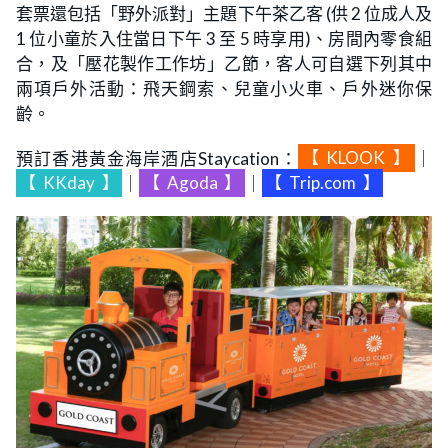
套票還包括「野外派對」主題下午茶乙客 (供 2 位成人及
1 位小童於入住當日下午 3 至 5 時享用)、房間內零食組
合，及「壓花製作工作坊」乙節，客人可自選下列其中
兩項戶外活動：飛天鋼索、兒童小火車、戶外迷你保
齡。
預訂香港黃金海岸酒店Staycation：
【
KLOOK
】
｜
【
KKday
】
｜
【
Agoda
】
｜
【
Trip.com
】