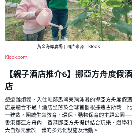
黃金海岸農場 | 圖片來源：Klook
Klook.com
【親子酒店推介6】挪亞方舟度假酒
店
想遠離煩囂，入住毗鄰馬灣東灣泳灘的挪亞方舟度假酒
店最適合不過！酒店坐落於全球首個根據遠古所載一比
一建造，圍繞生命教育、環保、動物保育的主題公園──
香港挪亞方舟內。香港挪亞方舟提供結合玩樂、遊學和
大自然元素於一體的多元化設施及活動。