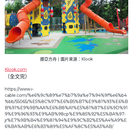
挪亞方舟 | 圖片來源：Klook
Klook.com
（全文完）
https://www.i-
cable.com/%e6%9c%89%e7%b7%9a%e7%94%9f%e6%b4
%bb/55065/%E5%8C%97%E6%B5%B7%E9%81%93%E6%B
B%91%E9%9B%AA%E6%B8%A1%E5%81%87%E6%9D%91
9%E9%96%93%E9%AB%98cp%E9%85%92%E5%BA%97-
jr%E7%9B%B4%E9%81%94%E9%9C%B2%E5%A4%A9%E
6%BA%AB%E6%B3%89%E5%AF%8C%E5%A3%AB/