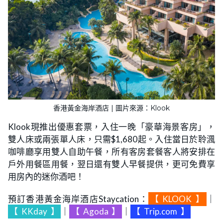
香港黃金海岸酒店 | 圖片來源：Klook
Klook現推出優惠套票，入住一晚「豪華海景客房」，
雙人床或兩張單人床，只需$1,680起。入住當日於聆渢
咖啡廳享用雙人自助午餐，所有客房套餐客人將安排在
戶外用餐區用餐，翌日還有雙人早餐提供，更可免費享
用房內的迷你酒吧！
預訂香港黃金海岸酒店Staycation：
【
KLOOK
】
｜
【
KKday
】
｜
【
Agoda
】
｜
【
Trip.com
】