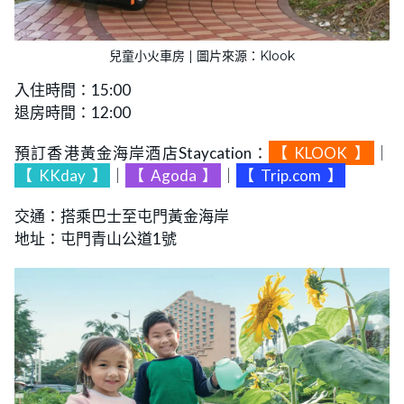
兒童小火車房 | 圖片來源：Klook
入住時間：15:00
退房時間：12:00
預訂香港黃金海岸酒店Staycation：
【
KLOOK
】
｜
【
KKday
】
｜
【
Agoda
】
｜
【
Trip.com
】
交通：搭乘巴士至屯門黃金海岸
地址：屯門青山公道1號