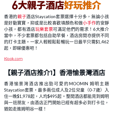
香港的
親子
酒店Staycation套票選擇十分多，無論小孩
是好動寶寶，抑或是比較喜歡填顏色和做
小手作
的安靜
小孩，都有酒店
玩樂套票
可滿足他們的需求！6大推介
當中，不少套票都包括自助早餐，酒店房間亦提供不同
的打卡主題。一家人輕輕鬆鬆暢玩一日最平只需$1,462
起，即睇優惠吧！
Klook.com
【親子酒店推介1】香港愉景灣酒店
香港愉景灣酒店推出勁可愛的MOOMIN 姆明主題
Staycation套票，最多兩位成人及2位兒童（0-7歲）入
住一晚$1,978起，人均$495起。整間酒店都能見到姆明
與一班朋友，由酒店正門開始已經有超多必到打卡位，
猶如走進姆明谷一樣！