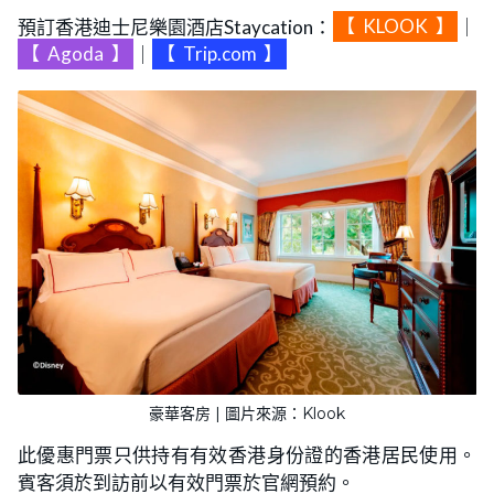
預訂香港迪士尼樂園酒店Staycation：
【
KLOOK
】
｜
【
Agoda
】
｜
【
Trip.com
】
豪華客房 | 圖片來源：Klook
此優惠門票只供持有有效香港身份證的香港居民使用。
賓客須於到訪前以有效門票於官網預約。