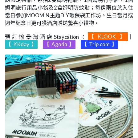
姆明旅行用品小袋及2盒姆明防蚊貼；每房兩位於入住
當日參加MOOMIN主題DIY環保袋工作坊。生日當月或
週年紀念日更可獲酒店贈送驚喜小禮物。
預訂愉景灣酒店Staycation：
【
KLOOK
】
｜
【
KKday
】
｜
【
Agoda
】
｜
【
Trip.com
】