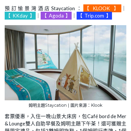
預訂愉景灣酒店Staycation：
【
KLOOK
】
｜
【
KKday
】
｜
【
Agoda
】
｜
【
Trip.com
】
姆明主題Staycation | 圖片來源：Klook
套票優惠，入住一晚山景大床房，包Café bord de Mer
& Lounge雙人自助早餐及姆明主題下午茶！還可獲贈主
題限定禮品，包括2雙姆明拖鞋，1個姆明行李牌，1個