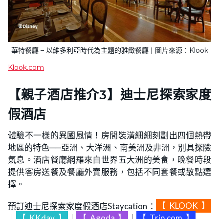
華特餐廳 – 以維多利亞時代為主題的雅緻餐廳 | 圖片來源：Klook
Klook.com
【親子酒店推介3】迪士尼探索家度
假酒店
體驗不一樣的異國風情！房間裝潢細細刻劃出四個熱帶
地區的特色──亞洲、大洋洲、南美洲及非洲，別具探險
氣息。酒店餐廳網羅來自世界五大洲的美食，晚餐時段
提供客房送餐及餐廳外賣服務，包括不同套餐或散點選
擇。
預訂迪士尼探索家度假酒店Staycation：
【
KLOOK
】
｜
【
KKday
】
｜
【
Agoda
】
｜
【
Trip.com
】