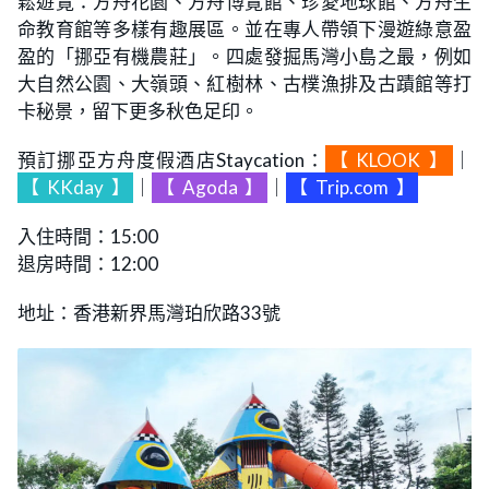
鬆遊覽：方舟花園、方舟博覽館、珍愛地球館、方舟生
命教育館等多樣有趣展區。並在專人帶領下漫遊綠意盈
盈的「挪亞有機農莊」。四處發掘馬灣小島之最，例如
大自然公園、大嶺頭、紅樹林、古樸漁排及古蹟館等打
卡秘景，留下更多秋色足印。
預訂挪亞方舟度假酒店Staycation：
【
KLOOK
】
｜
【
KKday
】
｜
【
Agoda
】
｜
【
Trip.com
】
入住時間：15:00
退房時間：12:00
地址：香港新界馬灣珀欣路33號