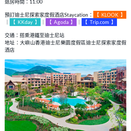
退房時間：11:00
預訂迪士尼探索家度假酒店Staycation：
【
KLOOK
】
｜
【
KKday
】
｜
【
Agoda
】
｜
【
Trip.com
】
交通：搭乘港鐵至迪士尼站
地址：大嶼山香港迪士尼樂園度假區迪士尼探索家度假
酒店