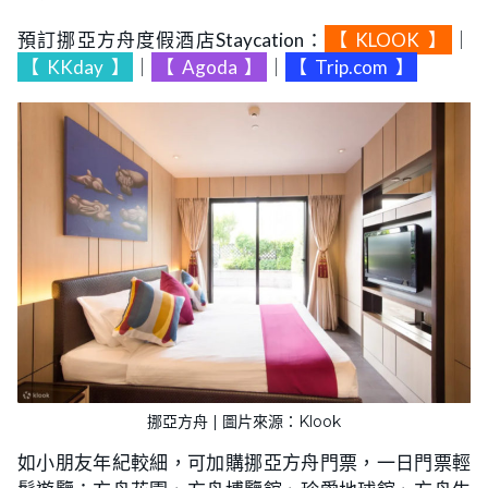
預訂挪亞方舟度假酒店Staycation：
【
KLOOK
】
｜
【
KKday
】
｜
【
Agoda
】
｜
【
Trip.com
】
挪亞方舟 | 圖片來源：Klook
如小朋友年紀較細，可加購挪亞方舟門票，一日門票輕