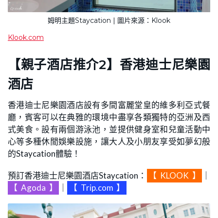
姆明主題Staycation | 圖片來源：Klook
Klook.com
【親子酒店推介2】香港迪士尼樂園
酒店
香港迪士尼樂園酒店設有多間富麗堂皇的維多利亞式餐
廳，賓客可以在典雅的環境中盡享各類獨特的亞洲及西
式美食。設有兩個游泳池，並提供健身室和兒童活動中
心等多種休閒娛樂設施，讓大人及小朋友享受如夢幻般
的Staycation體驗！
預訂香港迪士尼樂園酒店Staycation：
【
KLOOK
】
｜
【
Agoda
】
｜
【
Trip.com
】