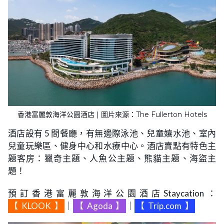
香港富麗敦海洋公園酒店 | 圖片來源：The Fullerton Hotels
酒店設有 5 間餐廳，有無邊際泳池、兒童嬉水池、室內
兒童玩樂區、健身中心和水療中心。酒店賣點有特色主
題客房：獵奇主題、人魚公主題、熊貓主題、海盜主
題！
預訂香港富麗敦海洋公園酒店Staycation：
【
KLOOK
】
｜
【
Agoda
】
｜
【
Trip.com
】