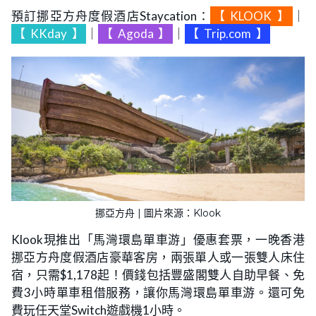
預訂挪亞方舟度假酒店Staycation：
【
KLOOK
】
｜
【
KKday
】
｜
【
Agoda
】
｜
【
Trip.com
】
挪亞方舟 | 圖片來源：Klook
Klook現推出「馬灣環島單車游」優惠套票，一晚香港
挪亞方舟度假酒店豪華客房，兩張單人或一張雙人床住
宿，只需$1,178起！價錢包括豐盛閣雙人自助早餐、免
費3小時單車租借服務，讓你馬灣環島單車游。還可免
費玩任天堂Switch遊戲機1小時。