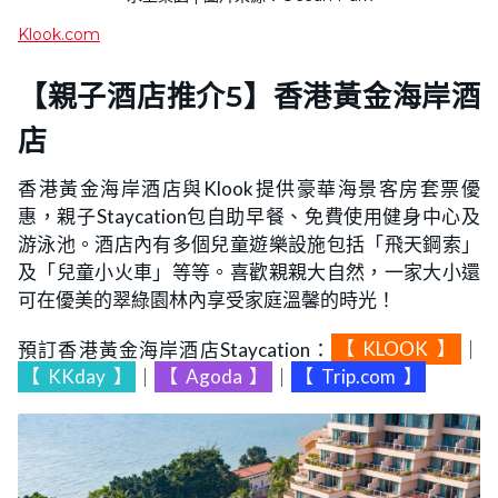
Klook.com
【親子酒店推介5】
香港黃金海岸酒
店
香港黃金海岸酒店與Klook提供豪華海景客房套票優
惠，親子Staycation包自助早餐、免費使用健身中心及
游泳池。酒店內有多個兒童遊樂設施包括「飛天鋼索」
及「兒童小火車」等等。喜歡親親大自然，一家大小還
可在優美的翠綠園林內享受家庭溫馨的時光！
預訂香港黃金海岸酒店Staycation：
【
KLOOK
】
｜
【
KKday
】
｜
【
Agoda
】
｜
【
Trip.com
】