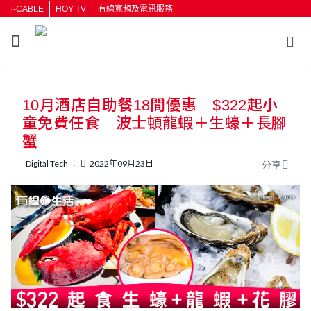
i-CABLE
HOY TV
有線寬頻及電訊服務
返回
10月酒店自助餐18間優惠 $322起小
按輸入鍵開始搜尋
童免費任食 波士頓龍蝦＋生蠔＋長腳
蟹
Digital Tech
2022年09月23日
分享