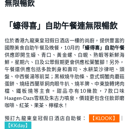
無限暢飲
「蠔得喜」自助午餐連無限暢飲
位於香港九龍東皇冠假日酒店一樓的尚廚，提供豐富的
國際美食自助午餐及晚餐，10月的
「蠔得喜」自助午餐
供應即開生蠔、青口、黃金螺、白蜆、熟蝦等新鮮海
鮮，星期六、日及公眾假期更會供應松葉蟹腳！另外，
午餐還供應包括多款刺身和壽司、水耕菜沙律吧、頭
盤、中西餐湯等前菜；黑椒燒牛肋條、意式焗蟹肉蘑菇
蛋餅、燒紐西蘭草飼肉眼牛扒、燒羊脾、中東旋轉烤肉
檔、鐵板燒等主食。甜品亦有10幾款，7款口味
Haagen-Dazs雪糕及朱古力噴泉，價錢更包含任飲即磨
咖啡、紅茶、果茶、檸檬水！
預訂九龍東皇冠假日酒店自助餐：
【KLOOK】
｜
【KKday】