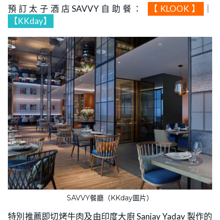
預訂太子酒店SAVVY自助餐：
【KLOOK】
｜
【KKday】
SAVVY餐廳（KKday圖片）
特別推薦即切烤牛肉及由印度大廚 Sanjay Yadav 製作的