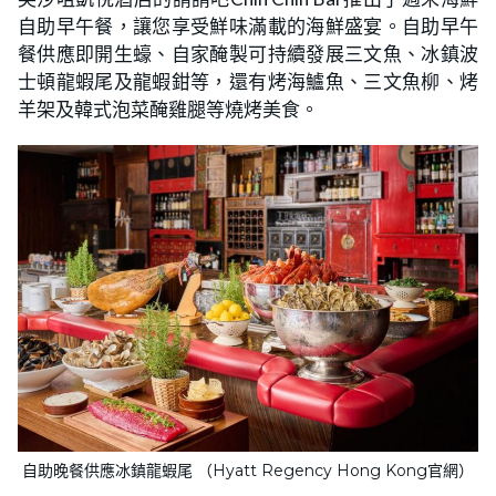
自助早午餐，讓您享受鮮味滿載的海鮮盛宴。自助早午
餐供應即開生蠔、自家醃製可持續發展三文魚、冰鎮波
士頓龍蝦尾及龍蝦鉗等，還有烤海鱸魚、三文魚柳、烤
羊架及韓式泡菜醃雞腿等燒烤美食。
自助晚餐供應冰鎮龍蝦尾 （Hyatt Regency Hong Kong官網）