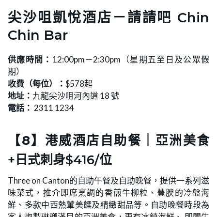
尖沙咀凱悅酒店－請請吧 Chin
Chin Bar
供應時間：
12:00pm－2:30pm（星期五至日及公眾假
期）
收費（每位）：
$578起
地址：
九龍尖沙咀河內道 18 號
電話：
2311 1234
【8】港威酒店自助餐｜
亞洲美食
+日式刺身$416/位
Three on Canton的自助午餐及自助晚餐，提供一系列滋
味菜式，推介即席烹調的香煎牛柳粒、豐腴的冷盤海
鮮、多款中西熱葷美饌及精緻甜品等。自助晚餐時段為
客人炮製琳瑯滿目的亞洲美食，更有冰鎮海鮮、 即開生