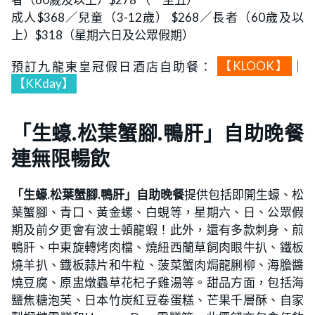
成人$368／兒童（3-12歲） $268／長者（60歲及以
上）$318（星期六日及公眾假期）
預訂九龍東皇冠假日酒店自助餐：
【KLOOK】
｜
【KKday】
「生蠔.松葉蟹腳.鴨肝」自助晚餐
連無限暢飲
「生蠔.松葉蟹腳.鴨肝」自助晚餐
提供包括即開生蠔、松
葉蟹腳、青口、黃金螺、白蜆等，星期六、日、公眾假
期及前夕更會有波士頓龍蝦！此外，還有多款刺身、煎
鴨肝、中東旋轉烤肉檔、燒紐西蘭草飼肉眼牛扒、鐵板
燒羊扒、鐡板蒜片和牛粒、菠菜蟹肉焗龍脷柳、海膽醬
燒豆腐、原盅燉蟲草花杞子雞湯等。甜品方面，包括海
鹽焦糖泡芙、日本竹炭紅豆卷蛋糕、芒果千層酥、自家