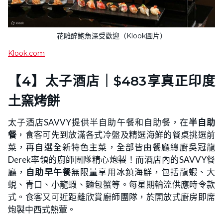
花雕醉鮑魚深受歡迎（Klook圖片）
Klook.com
【4】太子酒店｜$483享真正印度
土窯烤餅
太子酒店SAVVY提供半自助午餐和自助餐，在
半自助
餐
，食客可先到放滿各式冷盤及精選海鮮的餐桌挑選前
菜，再自選全新特色主菜，全部皆由餐廳總廚吳冠龍
Derek率領的廚師團隊精心炮製！而酒店內的SAVVY餐
廳，
自助早午餐
無限量享用冰鎮海鮮，包括龍蝦、大
蜆、青口、小龍蝦、麵包蟹等。每星期輪流供應時令款
式。食客又可近距離欣賞廚師團隊，於開放式廚房即席
炮製中西式熱葷。