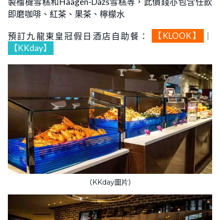
製榴槤雪糕和Haagen-Dazs雪糕等，此價錢亦包含任飲
即磨咖啡、紅茶、果茶、檸檬水
預訂九龍東皇冠假日酒店自助餐：
【KLOOK】
｜
【KKday】
（KKday圖片）