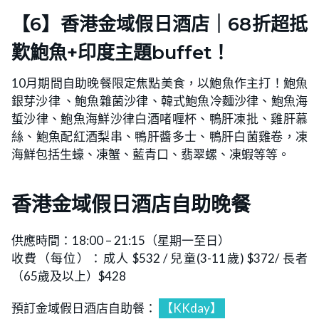
【6】香港金域假日酒店｜68折超抵
歎鮑魚+印度主題buffet！
10月期間自助晚餐限定焦點美食，以鮑魚作主打！鮑魚
銀芽沙律 、鮑魚雜菌沙律、韓式鮑魚冷麵沙律、鮑魚海
蜇沙律、鮑魚海鮮沙律白酒啫喱杯、鴨肝凍批、雞肝慕
絲、鮑魚配紅酒梨串、鴨肝醬多士、鴨肝白菌雞卷，凍
海鮮包括生蠔、凍蟹、藍青口、翡翠螺、凍蝦等等。
香港金域假日酒店自助晚餐
供應時間：18:00 – 21:15（星期一至日）
收費（每位）：成人 $532 / 兒童(3-11歲) $372/ 長者
（65歲及以上）$428
預訂金域假日酒店自助餐：
【KKday】