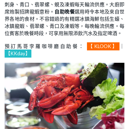
刺身、青口、翡翠螺、蜆及凍蝦每天輪流供應。大廚即
席炮製招牌龍蝦意粉。
自助晚餐
選用時令本地及來自世
界各地的食材。不容錯過的有精選冰鎮海鮮包括生蠔、
冰鎮龍蝦、翡翠螺、青口及凍蝦等，每晚輪流供應。每
位賓客於晚餐時段，可享用無限添飲汽水及指定啤酒。
預訂馬哥孛羅咖啡廳自助餐：
【KLOOK】
｜
【KKday】