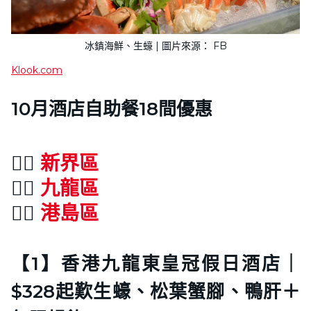
冰鎮海鮮、生蠔 | 圖片來源： FB
Klook.com
10月酒店自助餐18間優惠
👉🏻
新界區
👉🏻
九龍區
👉🏻
港島區
【1】香港九龍東皇冠假日酒店｜
$328起歎生蠔、松葉蟹腳、鴨肝＋