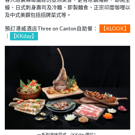
蠔、日式刺身壽司及冷麵、即製麵食、正宗印度咖哩以
及中式美饌包括招牌菜式等。
預訂港威酒店Three on Canton自助餐：
【KLOOK】
｜
【KKday】
一系列滋味菜式 （KKday圖片）