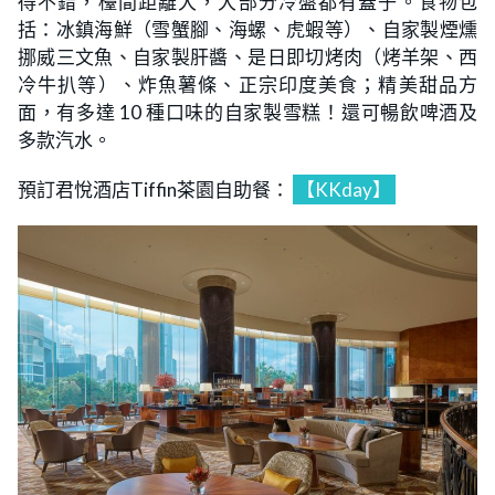
得不錯，檯間距離大，大部分冷盤都有蓋子。食物包
括：冰鎮海鮮（雪蟹腳、海螺、虎蝦等）、自家製煙燻
挪威三文魚、自家製肝醬、是日即切烤肉（烤羊架、西
冷牛扒等）、炸魚薯條、正宗印度美食；精美甜品方
面，有多達 10 種口味的自家製雪糕！還可暢飲啤酒及
多款汽水。
預訂君悅酒店Tiffin茶園自助餐：
【KKday】