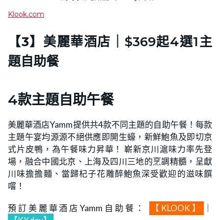
Klook.com
【3】美麗華酒店｜
$369起4選1主
題自助餐
4款主題自助午餐
美麗華酒店Yamm提供共4款不同主題的自助午餐！每款
主題午宴均源源不絕供應即開生蠔，新鮮鮑魚及即切京
式片皮鴨，為午餐味力昇華！ 嶄新京川滬味力率先登
場，融合中國北京、上海及四川三地的烹調精髓，呈獻
川味擔擔麵、當歸杞子花雕醉鮑魚深受歡迎的滋味饌
嚐！
預訂美麗華酒店Yamm自助餐：
【KLOOK】
｜