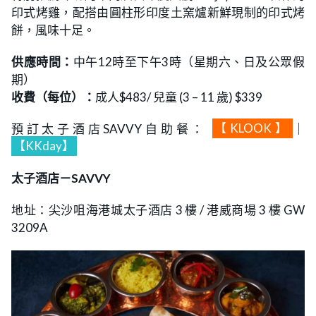
印式烤雞，配搭由圓柱形印度土窯爐新鮮現制的印式烤
餅，風味十足。
供應時間：
中午12時至下午3時（星期六、日及公眾假
期）
收費（每位）：
成人$483/ 兒童 (3 – 11 歲) $339
預訂太子酒店SAVVY自助餐：
【KLOOK】
｜
【KKday】
太子酒店－SAVVY
地址：尖沙咀海港城太子酒店 3 樓 / 港威商場 3 樓 GW
3209A