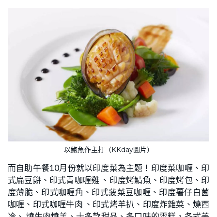
以鮑魚作主打（KKday圖片）
而自助午餐10月份就以印度菜為主題！印度菜咖喱、印
式扁豆餅、印式青咖喱雞 、印度烤鯖魚、印度烤包、印
度薄脆、印式咖喱角、印式菠菜豆咖喱、印度薯仔白菌
咖喱、印式咖喱牛肉 、印式烤羊扒、印度炸雜菜、燒西
冷、 燒牛肉燒羊、十多款甜品、多口味的雪糕，各式美