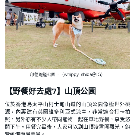
啟德跑道公園。（whippy_shiba＠IG）
【野餐好去處7】
山頂公園
位於香港島太平山柯士甸山道的山頂公園像極世外桃
源，內裏建有英國維多利亞式涼亭，非常適合打卡拍
照。另外亦有不少人帶同寵物一起在草地野餐，享受悠
閒下午。用餐完畢後，大家可以到山頂凌霄閣觀光，飽
覽維港兩岸美景。