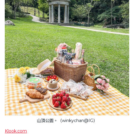
山頂公園。（winkychan@IG）
Klook.com