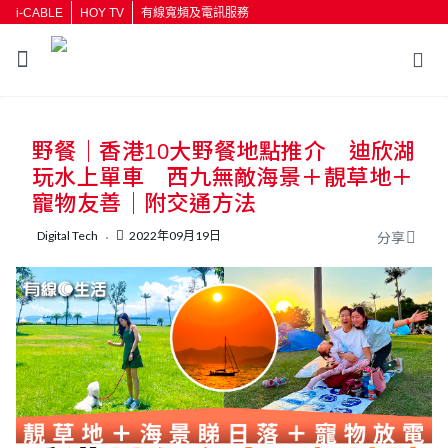
i-CABLE
HOY TV
有線寬頻及電訊服務
返回
野餐｜香港10大野餐地點推介 迪欣湖
按輸入鍵開始搜尋
玩水上單車 西九無敵海景＋靚草地＋
寵物友善｜附交通方法
Digital Tech
2022年09月19日
分享