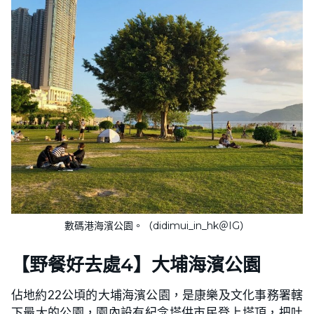
數碼港海濱公園。（didimui_in_hk＠IG）
【野餐好去處4】大埔海濱公園
佔地約22公頃的大埔海濱公園，是康樂及文化事務署轄
下最大的公園，園內設有紀念塔供市民登上塔頂，把吐