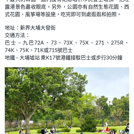
露港景色盡收眼底。另外，公園亦有自然生態花園、西
式花園、風箏場等設施，吃完即可到處逛逛和拍照。
地址：新界大埔大發街
交通方法：
巴士 – 九巴72A、73、73X、75X、271、275R、
74K、75K、71K或71S號巴士
地鐵 – 大埔墟站 乘K17號港鐵接駁巴士或步行30分鐘