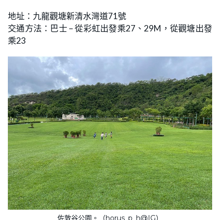
地址：九龍觀塘新清水灣道71號
交通方法：巴士 – 從彩虹出發乘27、29M，從觀塘出發
乘23
佐敦谷公園。（horus_p_h@IG）