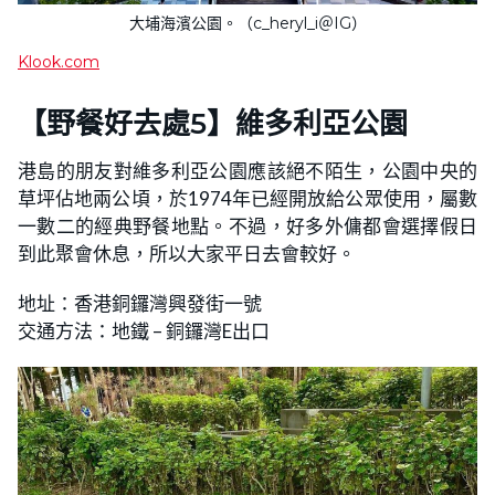
大埔海濱公園。（c_heryl_i＠IG）
Klook.com
【野餐好去處5】維多利亞公園
港島的朋友對維多利亞公園應該絕不陌生，公園中央的
草坪佔地兩公頃，於1974年已經開放給公眾使用，屬數
一數二的經典野餐地點。不過，好多外傭都會選擇假日
到此聚會休息，所以大家平日去會較好。
地址：香港銅鑼灣興發街一號
交通方法：地鐵 – 銅鑼灣E出口