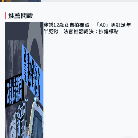
推薦閱讀
涉誘12歲女自拍祼照 「A0」男捱足年
半冤獄 法官推翻裁決：抄錯標點