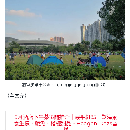
將軍澳單車公園。（cengjingqingfeng@IG）
（全文完）
9月酒店下午茶16間推介｜最平$185！歎海景
食生蠔、鮑魚、榴槤甜品、Haagen-Dazs雪
糕