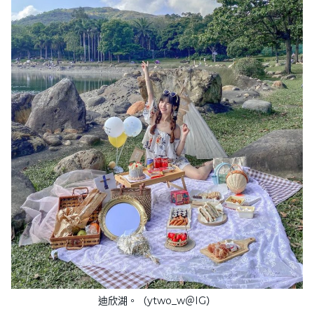
迪欣湖。（ytwo_w＠IG）