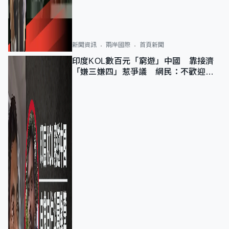
新聞資訊
兩岸國際
首頁新聞
印度KOL數百元「窮遊」中國 靠接濟
「嫌三嫌四」惹爭議 網民：不歡迎劣
質旅客