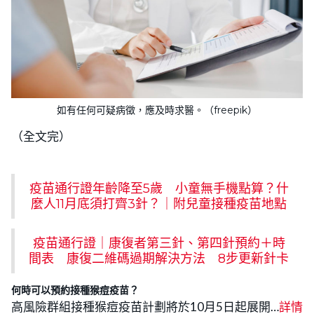
如有任何可疑病徵，應及時求醫。（freepik）
（全文完）
疫苗通行證年齡降至5歲 小童無手機點算？什
麼人11月底須打齊3針？｜附兒童接種疫苗地點
疫苗通行證｜康復者第三針、第四針預約＋時
間表 康復二維碼過期解決方法 8步更新針卡
何時可以預約接種猴痘疫苗？
高風險群組接種猴痘疫苗計劃將於10月5日起展開…
詳情