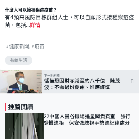
什麼人可以接種猴痘疫苗？
有4類高風險目標群組人士，可以自願形式接種猴痘疫
苗，包括…
詳情
健康新聞
疫苗
有線生活
下一則新聞
儲備恐因財赤減至約八千億 陳茂
波：不需過份憂慮、惟應謹慎
推薦閱讀
22中國人曼谷機場追星闖貴賓室 強行
登機遭拒 保安做歧視手勢遭紀律處分