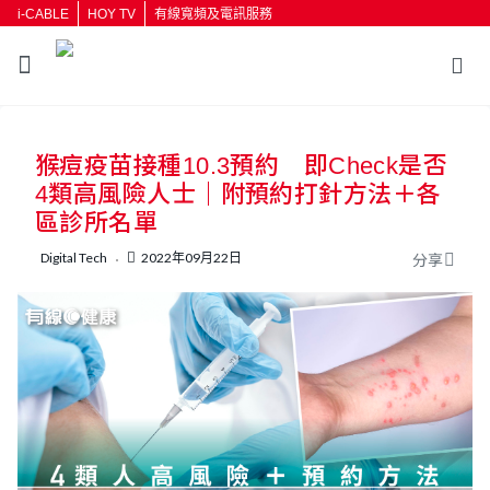
i-CABLE
HOY TV
有線寬頻及電訊服務
返回
猴痘疫苗接種10.3預約 即Check是否
按輸入鍵開始搜尋
4類高風險人士｜附預約打針方法＋各
區診所名單
Digital Tech
2022年09月22日
分享