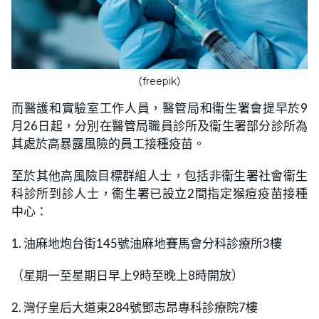
（freepik）
而醫護和實驗室工作人員，醫管局和衞生署會提早於9
月26日起，分別在醫管局職員診所及衞生署部分診所為
其處於高暴露風險的員工接種疫苗。
至於其他高風險目標群組人士，包括非衞生署社會衞生
科診所到診人士，衞生署已設立2間指定猴痘疫苗接種
中心：
1. 油麻地炮台街145號油麻地賽馬會分科診療所3樓
（星期一至星期日早上9時至晚上8時開放）
2. 灣仔皇后大道東284號鄧志昂專科診療院7樓