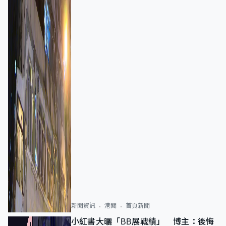
新聞資訊
港聞
首頁新聞
小紅書大曬「BB展戰績」 博主：後悔