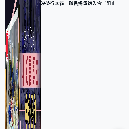
沒帶行李箱 職員揭重複入會「阻止唔
到」