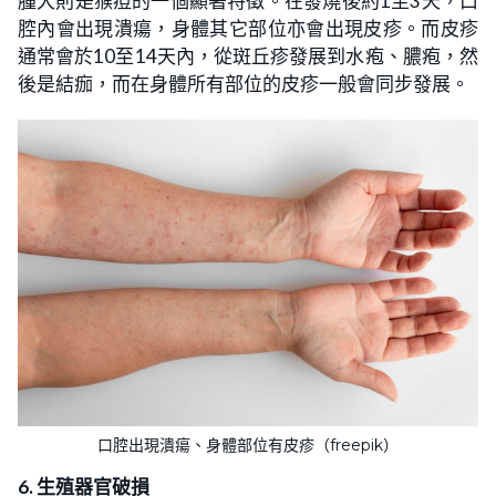
腫大則是猴痘的一個顯著特徵。在發燒後約1至3天，口
腔內會出現潰瘍，身體其它部位亦會出現皮疹。而皮疹
通常會於10至14天內，從斑丘疹發展到水疱、膿疱，然
後是結痂，而在身體所有部位的皮疹一般會同步發展。
口腔出現潰瘍、身體部位有皮疹（freepik）
6. 生殖器官破損