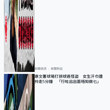
新聞資訊
新聞熱話
康文署球場打排球遇怪盜 女生汗巾遭
拎走5分鐘 「行咗出出面唔知做乜」