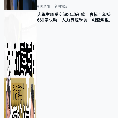
新聞資訊
新聞熱話
大學生職業空缺3年減6成 青協半年接
660宗求助 人力資源學會：AI浪潮重整
職位需求