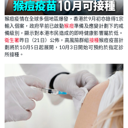
猴痘疫情在全球多個地區爆發，香港於9月初亦錄得1宗
輸入個案，政府早前已啟動
猴痘
準備及應變計劃下的戒
備級別，顯示對本港市民造成的即時健康影響屬於低。
衛生署
昨日（21日）公佈，高風險群組
接種
猴痘疫苗計
劃將於10月5日起展開，10月3日開始可預約於指定診
所接種。