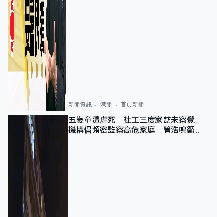
新聞資訊
港聞
首頁新聞
五歲童遭虐死｜社工三度家訪未察覺
機構倡頻密監察高危家庭 管浩鳴籲加
強跨部門協作