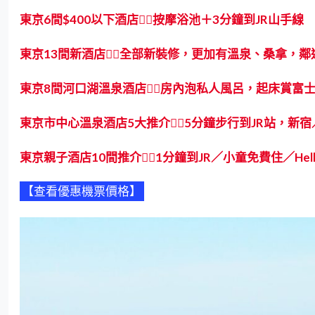
東京
6間$
400以下酒店👍🏻按摩浴池＋3分鐘到JR山手線
東京13間新酒店👍🏻全部新裝修，更加有溫泉、桑拿，鄰近
東京8間河口湖溫泉酒店👍🏻房內泡私人風呂，起床賞富士
東京市中心溫泉酒店5大推介👍🏻5分鐘步行到JR站，新
東京親子酒店10間推介👍🏻1分鐘到JR／小童免費住／Hello
【查看優惠機票價格】