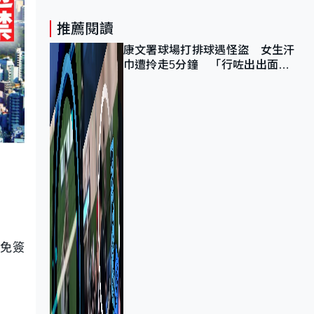
推薦閱讀
康文署球場打排球遇怪盜 女生汗
巾遭拎走5分鐘 「行咗出出面唔
知做乜」
客免簽