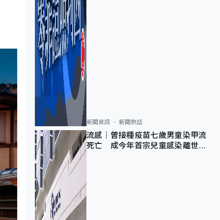
新聞資訊
新聞熱話
流感｜曾接種疫苗七歲男童染甲流
死亡 成今年首宗兒童感染離世個
案