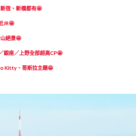
 新宿、新橋都有🤩
JR🤩
山絕景🤩
宿／銀座／上野全部超高CP🤩
 Kitty、哥斯拉主題🤩