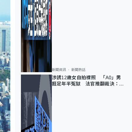
新聞資訊
新聞熱話
涉誘12歲女自拍祼照 「A0」男
捱足年半冤獄 法官推翻裁決：抄
錯標點