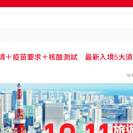
按輸入鍵開始搜尋
申請＋疫苗要求＋核酸測試 最新入境5大須
分