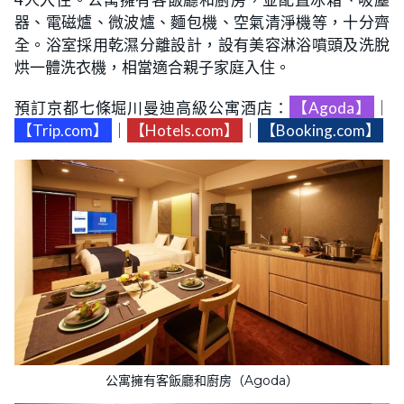
器、電磁爐、微波爐、麵包機、空氣清淨機等，十分齊
全。浴室採用乾濕分離設計，設有美容淋浴噴頭及洗脫
烘一體洗衣機，相當適合親子家庭入住。
預訂京都七條堀川曼迪高級公寓酒店：
【Agoda】
｜
【Trip.com】
｜
【Hotels.com】
｜
【Booking.com】
公寓擁有客飯廳和廚房（Agoda）