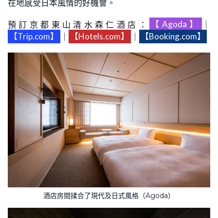
在地感受日本風情的好機會。
預訂京都東山清水森仁酒店：
【Agoda】
｜
【Trip.com】
｜
【Hotels.com】
｜
【Booking.com】
酒店房間揉合了現代及日式風格（Agoda）