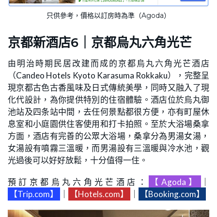
只供參考，價格以訂房時為準（Agoda）
京都新酒店6｜京都烏丸六角光芒
由明治時期民居改建而成的京都烏丸六角光芒酒店
（Candeo Hotels Kyoto Karasuma Rokkaku），完整呈
現京都古色古香風味及日式傳統美學，同時又融入了現
化代設計，為你提供特別的住宿體驗。酒店位於烏丸御
池站及四条站中間，去任何景點都很方便，亦有町屋休
息室和小庭園供住客使用和打卡拍照。至於大浴場桑拿
方面，酒店有完善的公眾大浴場，桑拿分為男湯女湯，
女湯設有噴霧三溫暖，而男湯設有三溫暖與冷水池，觀
光過後可以好好放鬆，十分值得一住。
預訂京都烏丸六角光芒酒店：
【Agoda】
｜
【Trip.com】
｜
【Hotels.com】
｜
【Booking.com】