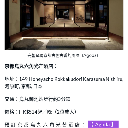
完整呈現京都古色古香的風味（Agoda）
京都烏丸六角光芒酒店：
地址：149 Honeyacho Rokkakudori Karasuma Nishiiru,
河原町, 京都, 日本
交通：烏丸御池站步行約3分鐘
價格：HK$514起／晚（2位成人）
預訂京都烏丸六角光芒酒店：
【Agoda】
｜