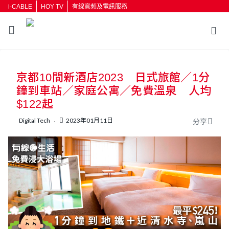
i-CABLE
HOY TV
有線寬頻及電訊服務
京都10間新酒店2023 日式旅館／1分
鐘到車站／家庭公寓／免費溫泉 人均
$122起
Digital Tech
2023年01月11日
分享