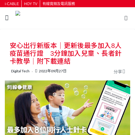
i-CABLE
HOY TV
有線寬頻及電訊服務
返回
安心出行新版本｜更新後最多加入8人
按輸入鍵開始搜尋
疫苗通行證 3分鐘加入兒童、長者針
卡教學｜附下載連結
Digital Tech
2022年09月27日
分享