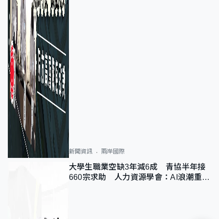
新聞資訊
兩岸國際
大學生職業空缺3年減6成 青協半年接
660宗求助 人力資源學會：AI浪潮重整
職位需求