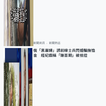
新聞資訊
新聞熱話
俄「黑寡婦」誘前線士兵閃婚騙撫恤
金 經紀戲稱「賺首期」被檢控