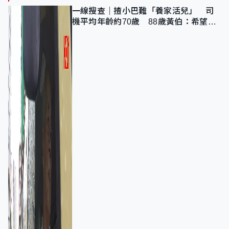
一線搜查｜揸小巴難「養家活兒」 司
機平均年齡約70歲 88歲黃伯：希望一
直揸落去