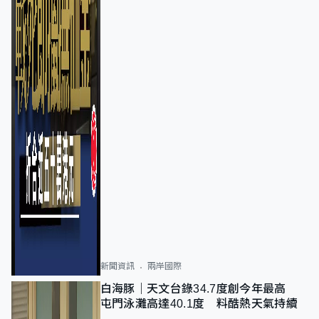
新聞資訊
兩岸國際
白海豚｜天文台錄34.7度創今年最高
屯門泳灘高達40.1度 料酷熱天氣持續