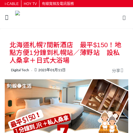
i-CABLE
HOY TV
有線寬頻及電訊服務
返回
北海道札幌7間新酒店 最平$150！地
按輸入鍵開始搜尋
點方便1分鐘到札幌站／薄野站 設私
人桑拿＋日式大浴場
Digital Tech
2023年01月11日
分享