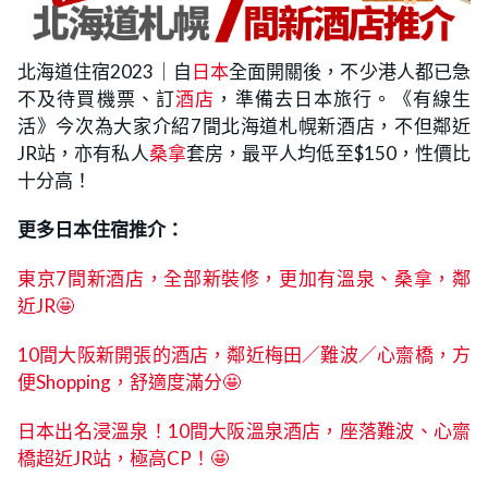
北海道住宿2023｜自
日本
全面開關後，不少港人都已急
不及待買機票、訂
酒店
，準備去日本旅行。《有線生
活》今次為大家介紹7間北海道札幌新酒店，不但鄰近
JR站，亦有私人
桑拿
套房，最平人均低至$150，性價比
十分高！
更多日本住宿推介：
東京7間新酒店，全部新裝修，更加有溫泉、桑拿，鄰
近JR🤩
10間大阪新開張的酒店，鄰近梅田／難波／心齋橋，方
便Shopping，舒適度滿分🤩
日本出名浸溫泉！10間大阪溫泉酒店，座落難波、心齋
橋超近JR站，極高CP！🤩