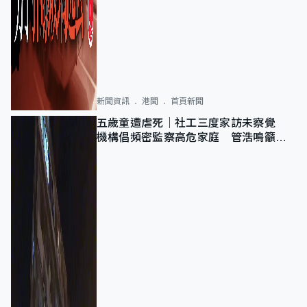
新聞資訊
港聞
首頁新聞
五歲童遭虐死｜社工三度家訪未察覺
機構倡頻密監察高危家庭 管浩鳴籲加
強跨部門協作