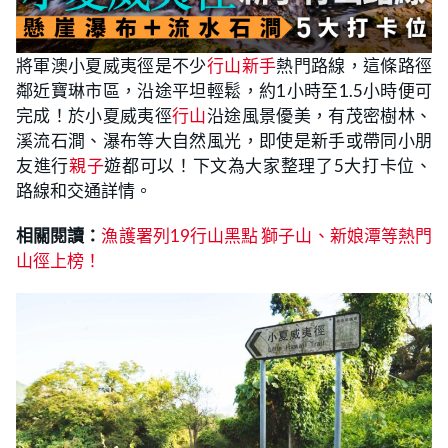
將軍澳小夏威夷徑是不少
行山新手
熱門路線，這條路徑
鄰近寶琳市區，沿途平坦輕鬆，約1小時至1.5小時便可
完成！於小夏威夷徑
行山
沿途風景優美，有茂密樹林、
溪流石澗、瀑布等大自然風光，即使是新手或帶同小朋
友進行
親子
遊都可以！下文為大家整理了5大打卡位、
路線和交通詳情。
相關閱讀：
漁護署列19行山黑點 獅子山、新娘潭等熱門
山徑上榜！