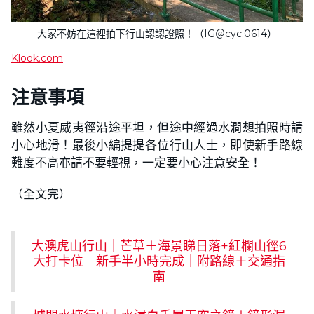
大家不妨在這裡拍下行山認認證照！（IG＠cyc.0614）
Klook.com
注意事項
雖然小夏威夷徑沿途平坦，但途中經過水澗想拍照時請
小心地滑！最後小編提提各位行山人士，即使新手路線
難度不高亦請不要輕視，一定要小心注意安全！
（全文完）
大澳虎山行山｜芒草＋海景睇日落+紅欄山徑6
大打卡位 新手半小時完成｜附路線＋交通指
南