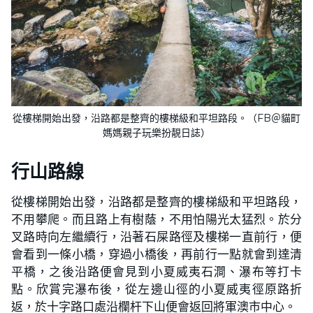
從樓梯開始出發，沿路都是整齊的樓梯級和平坦路段。（FB＠貓町
媽媽親子玩樂扮靚日誌）
行山路線
從樓梯開始出發，沿路都是整齊的樓梯級和平坦路段，
不用攀爬。而且路上有樹蔭，不用怕陽光太猛烈。於分
叉路時向左繼續行，沿著石屎路徑及樓梯一直前行，便
會看到一條小橋，穿過小橋後，再前行一點就會到達清
平橋，之後沿路便會見到小夏威夷石澗、瀑布等打卡
點。欣賞完瀑布後，從左邊山徑的小夏威夷徑原路折
返，於十字路口處沿欄杆下山便會返回將軍澳市中心。