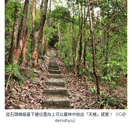
從石頭梯級最下邊位置向上可以叢林中拍出「天梯」感覺！（IG＠
denishyu）