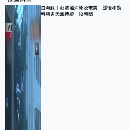
白海豚｜漸遠離沖繩及奄美 緩慢移動
料惡劣天氣持續一段時間