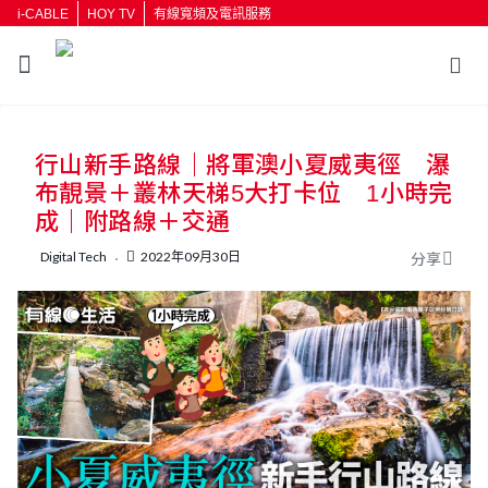
i-CABLE
HOY TV
有線寬頻及電訊服務
返回
行山新手路線｜將軍澳小夏威夷徑 瀑
按輸入鍵開始搜尋
布靚景＋叢林天梯5大打卡位 1小時完
成｜附路線＋交通
Digital Tech
2022年09月30日
分享