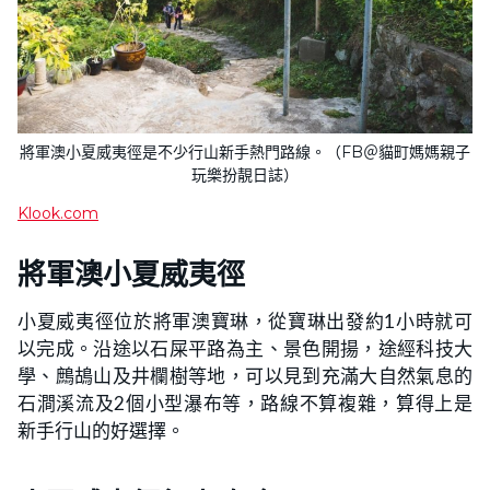
將軍澳小夏威夷徑是不少行山新手熱門路線。（FB＠貓町媽媽親子
玩樂扮靚日誌）
Klook.com
將軍澳小夏威夷徑
小夏威夷徑位於將軍澳寶琳，從寶琳出發約1小時就可
以完成。沿途以石屎平路為主、景色開揚，途經科技大
學、鷓鴣山及井欄樹等地，可以見到充滿大自然氣息的
石澗溪流及2個小型瀑布等，路線不算複雜，算得上是
新手行山的好選擇。