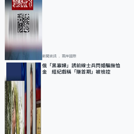
新聞資訊
兩岸國際
俄「黑寡婦」誘前線士兵閃婚騙撫恤
金 經紀戲稱「賺首期」被檢控