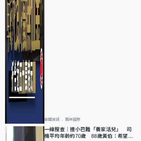
新聞資訊
兩岸國際
一線搜查｜揸小巴難「養家活兒」 司
機平均年齡約70歲 88歲黃伯：希望一