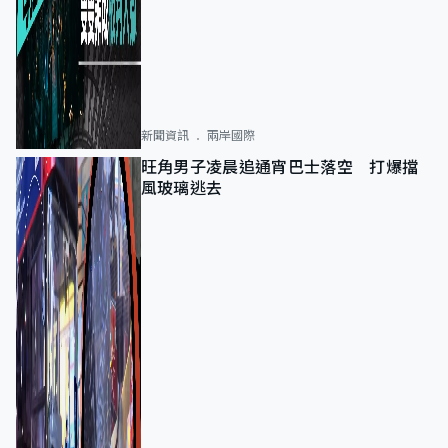
新聞資訊
兩岸國際
旺角男子凌晨追通宵巴士落空 打爆擋
風玻璃逃去