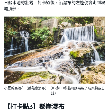
日儲水池的壯觀。打卡過後，沿瀑布的左邊便會走到堤
壩頂部。
小夏威夷瀑布（蓮苑臺瀑布）（IG＠FB＠貓町媽媽親子玩樂扮靚日
誌）
【打卡點3】懸崖瀑布