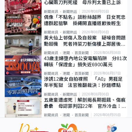
心臟兩刀判死緩 母斥判太重已上訴
2026年08月05日
新聞資訊
新聞熱話
偶像「不點名」談粉絲越界 日女死忠
遭群起狙擊 掛繩開直播道歉後輕生
2026年08月06日
新聞資訊
新聞熱話
黃大仙上邨傷人及自殺案 疑噪音問題
動殺機 死者持菜刀斬傷樓上鄰居後墮
斃
2026年08月08日
新聞資訊
港聞
首頁新聞
43歲主婦墮內地公安電騙陷阱 分81次
轉賬「保證金」損失近6900萬元
2026年08月07日
新聞資訊
港聞
首頁新聞
涉誘12歲女自拍祼照 「A0」男捱足
年半冤獄 法官推翻裁決：抄錯標點
2026年08月06日
新聞資訊
新聞熱話
五歲童遭虐死｜解剖揭長期捱餓、傷痕
纍纍 母認罪判囚22年 官斥冷血：同
類案最惡劣
2026年08月05日
新聞資訊
港聞
首頁新聞