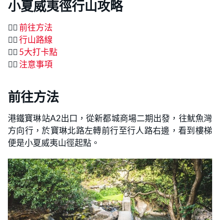
小夏威夷徑行山攻略
👉🏻
前往方法
👉🏻
行山路線
👉🏻
5大打卡點
👉🏻
注意事項
前往方法
港鐵寶琳站A2出口，從新都城商場二期出發，往魷魚灣
方向行，於寶琳北路左轉前行至行人路右邊，看到樓梯
便是小夏威夷山徑起點。