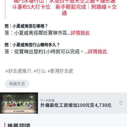
城門水塘行山｜水浸白千層天空之鏡＋鐘形漏
斗瀑布5大打卡位 新手輕鬆完成｜附路線＋交
通
問：小夏威夷徑在哪裡？
答：小夏威夷徑鄰近寶琳市區…
詳情按此
問：小夏威夷徑行山需時多久？
答：從寶琳出發約1小時就可以完成。…
詳情按此
好去處推介
行山
香港好去處
有線生活
下一則新聞
外傭最低工資增加100元至4,730元
推薦閱讀