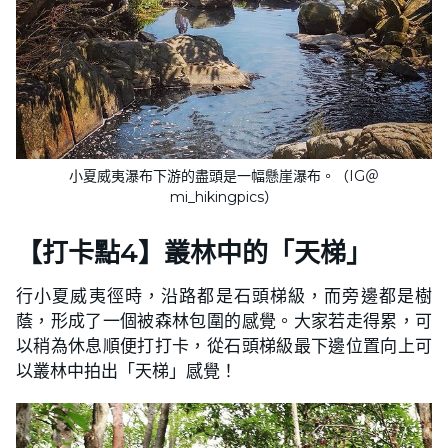
小夏威夷瀑布下游的盡頭是一幅懸崖瀑布。（IG＠
mi_hikingpics）
【打卡點4】叢林中的「天梯」
行小夏威夷徑時，沿路都是石頭梯級，而旁邊都是樹
蔭，形成了一個被森林包圍的感覺。大家若走得累，可
以稍為休息順便打打卡，從石頭梯級最下邊位置向上可
以叢林中拍出「天梯」感覺！