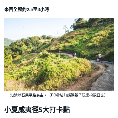
來回全程約2.5至3小時
沿途以石屎平路為主。（FB＠貓町媽媽親子玩樂扮靚日誌）
小夏威夷徑5大打卡點