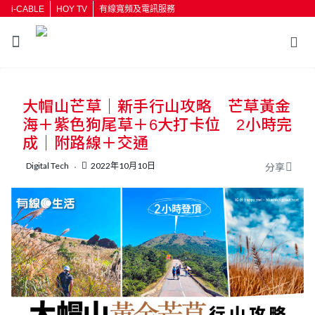
i-CABLE
HOY TV
有線寬頻及電訊服務
返回
大帽山芒草｜新手行山攻略 芒草黃金
按輸入鍵開始搜尋
海＋紫色狗尾草＋6大打卡位 2小時完
成｜附路線＋交通
Digital Tech
2022年10月10日
分享