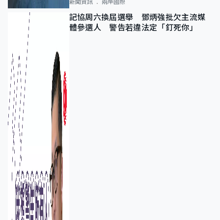
新聞資訊
兩岸國際
記協周六換屆選舉 鄧炳強批欠主流媒
體參選人 警告若違法定「釘死你」