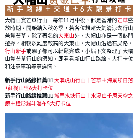
大帽山賞芒草行山｜每年11月中後，都是香港的
芒草
盛
放時期。開始踏入秋冬季，若各位想趁天氣清涼去行山
兼賞芒草，除了著名的
大東山
外，大帽山亦是一個熱門
選擇。相較於難度較高的大東山，大帽山沿途石屎路，
行山新手
或親子都可以輕鬆完成。小編下文整理了大帽
山賞芒草行山的須知，即看看新山行山路線、大打卡位
和注意事項等等詳情。
新手行山路線推薦
👉🏻
大澳虎山行山｜芒草＋海景睇日落
+紅欄山徑6大打卡位
新手行山路線推薦
👉🏻
城門水塘行山｜水浸白千層天空之
鏡＋鐘形漏斗瀑布5大打卡位