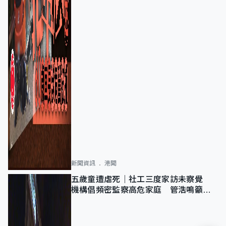
新聞資訊
港聞
五歲童遭虐死｜社工三度家訪未察覺
機構倡頻密監察高危家庭 管浩鳴籲加
強跨部門協作