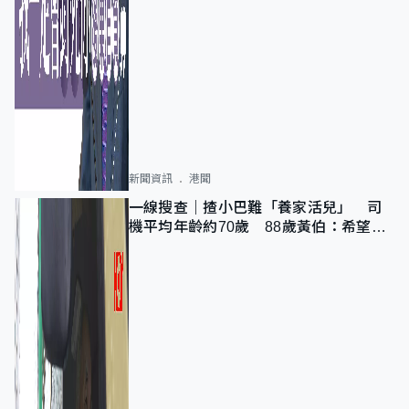
新聞資訊
港聞
一線搜查｜揸小巴難「養家活兒」 司
機平均年齡約70歲 88歲黃伯：希望一
直揸落去