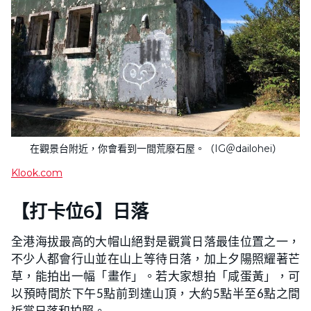
在觀景台附近，你會看到一間荒廢石屋。（IG＠dailohei）
Klook.com
【打卡位6】日落
全港海拔最高的大帽山絕對是觀賞日落最佳位置之一，
不少人都會行山並在山上等待日落，加上夕陽照耀著芒
草，能拍出一幅「畫作」。若大家想拍「咸蛋黃」，可
以預時間於下午5點前到達山頂，大約5點半至6點之間
近賞日落和拍照。