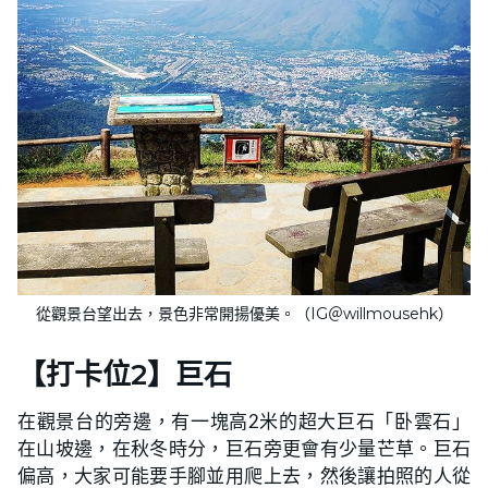
從觀景台望出去，景色非常開揚優美。（IG＠willmousehk）
【打卡位2】巨石
在觀景台的旁邊，有一塊高2米的超大巨石「卧雲石」
在山坡邊，在秋冬時分，巨石旁更會有少量芒草。巨石
偏高，大家可能要手腳並用爬上去，然後讓拍照的人從