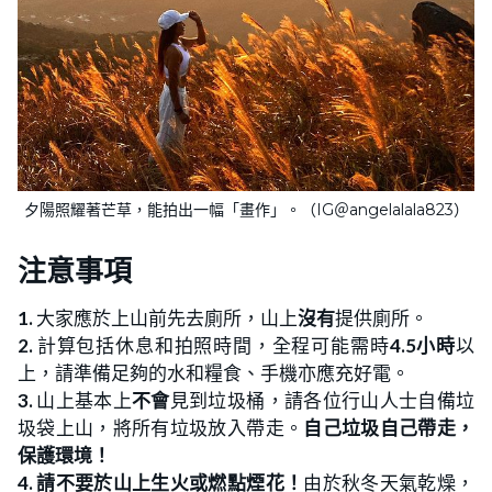
夕陽照耀著芒草，能拍出一幅「畫作」。（IG＠angelalala823）
注意事項
1.
大家應於上山前先去廁所，山上
沒有
提供廁所。
2.
計算包括休息和拍照時間，全程可能需時
4.5小時
以
上，請準備足夠的水和糧食、手機亦應充好電。
3.
山上基本上
不會
見到垃圾桶，請各位行山人士自備垃
圾袋上山，將所有垃圾放入帶走。
自己垃圾自己帶走，
保護環境！
4.
請不要於山上生火或燃點煙花！
由於秋冬天氣乾燥，