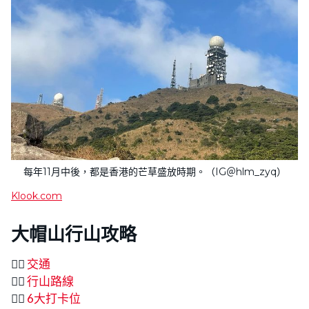
每年11月中後，都是香港的芒草盛放時期。（IG＠hlm_zyq）
Klook.com
大帽山行山攻略
👉🏻
交通
👉🏻
行山路線
👉🏻
6大打卡位