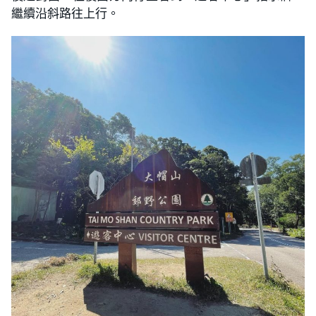
繼續沿斜路往上行。