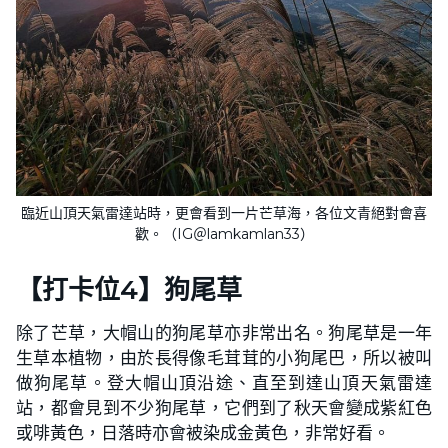
臨近山頂天氣雷達站時，更會看到一片芒草海，各位文青絕對會喜
歡。（IG＠lamkamlan33）
【打卡位4】狗尾草
除了芒草，大帽山的狗尾草亦非常出名。狗尾草是一年
生草本植物，由於長得像毛茸茸的小狗尾巴，所以被叫
做狗尾草。登大帽山頂沿途、直至到達山頂天氣雷達
站，都會見到不少狗尾草，它們到了秋天會變成紫紅色
或啡黃色，日落時亦會被染成金黃色，非常好看。