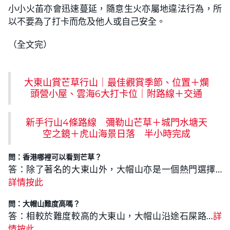
小小火苖亦會迅速蔓延，隨意生火亦屬地違法行為，所
以不要為了打卡而危及他人或自己安全。
（全文完）
大東山賞芒草行山｜最佳觀賞季節、位置＋爛
頭營小屋、雲海6大打卡位｜附路線＋交通
新手行山4條路線 彌勒山芒草＋城門水塘天
空之鏡＋虎山海景日落 半小時完成
問：香港哪裡可以看到芒草？
答：除了著名的大東山外，大帽山亦是一個熱門選擇…
詳情按此
問：大帽山難度高嗎？
答：相較於難度較高的大東山，大帽山沿途石屎路…
詳
情按此