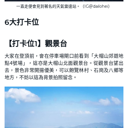
一直走便會見到著名的天氣雷達站。（IG＠dailohei）
6大打卡位
【打卡位1】觀景台
大家在登頂前，會在停車場閘口前看到「大帽山郊遊地
點4號場」，這亦是大帽山北面觀景台。從觀景台望出
去，景色非常開揚優美，可以飽覽林村、石崗及八鄉等
地方，不妨以這為背景拍照留念。