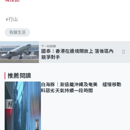
行山
有線生活
下一則新聞
國泰：香港在邊境開放上 落後區內
競爭對手
推薦閱讀
白海豚｜漸遠離沖繩及奄美 緩慢移動
料惡劣天氣持續一段時間