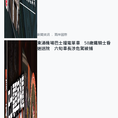
新聞資訊
兩岸國際
東涌機場巴士撞電單車 58歲鐵騎士昏
迷送院 六旬車長涉危駕被捕