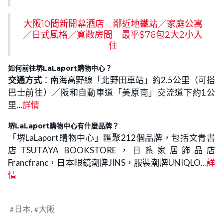
大阪10間新開幕酒店 鄰近地鐵站／家庭公寓
／日式風格／寬敞房間 最平$76包2大2小入
住
如何前往堺LaLaport購物中心
？
交通方式
：南海高野線「北野田車站」約2.5公里（可搭
巴士前往）／阪和自動車道「美原南」交流道下約1公
里…
詳情
堺LaLaport購物中心有什麼品牌？
「堺LaLaport購物中心」匯聚212個品牌，包括文青書
店TSUTAYA BOOKSTORE，日系家居飾品店
Francfranc，日本眼鏡潮牌JINS，服裝潮牌UNIQLO…
詳
情
日本
大阪