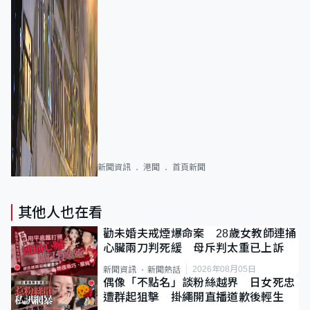
新聞資訊
港聞
首頁新聞
其他人也在看
勸未婚夫戒煙爆命案 28歲女教師連捅
心臟兩刀判死緩 母斥判太重已上訴
2026年08月05日
新聞資訊
新聞熱話
偶像「不點名」談粉絲越界 日女死忠
遭群起狙擊 掛繩開直播道歉後輕生