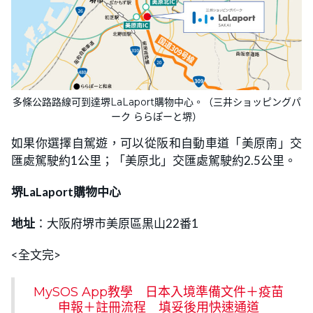
多條公路路線可到達堺LaLaport購物中心。（三井ショッピングパ
ーク ららぽーと堺）
如果你選擇自駕遊，可以從阪和自動車道「美原南」交
匯處駕駛約1公里；「美原北」交匯處駕駛約2.5公里。
堺LaLaport購物中心
地址
：大阪府堺市美原區黒山22番1
<全文完>
MySOS App教學 日本入境準備文件＋疫苗
申報＋註冊流程 填妥後用快速通道