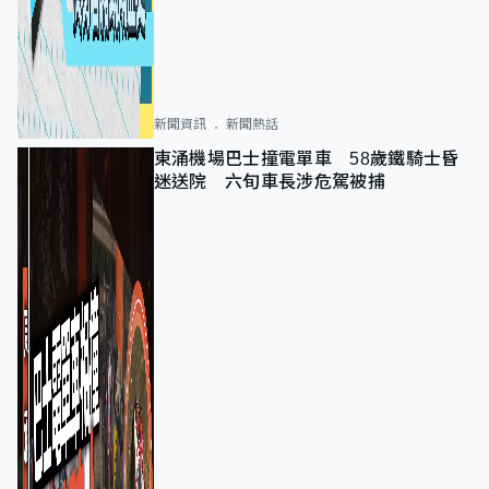
新聞資訊
新聞熱話
東涌機場巴士撞電單車 58歲鐵騎士昏
迷送院 六旬車長涉危駕被捕