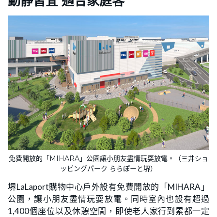
動靜皆宜 適合家庭客
免費開放的「MIHARA」公園讓小朋友盡情玩耍放電。（三井ショ
ッピングパーク ららぽーと堺）
堺LaLaport購物中心戶外設有免費開放的「MIHARA」
公園，讓小朋友盡情玩耍放電。同時室內也設有超過
1,400個座位以及休憩空間，即使老人家行到累都一定