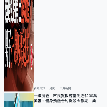
新聞資訊
港聞
首頁新聞
一線搜查｜市民買教練堂失近$200萬
美容、健身預繳合約擬設冷靜期 業界
憂退款計法對商戶不公