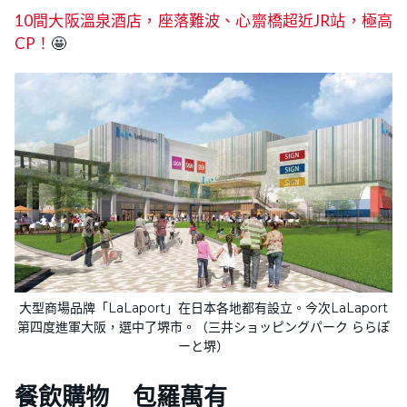
1
0間大阪溫泉酒店，座落難波、心齋橋超近JR站，極高
CP！
🤩
大型商場品牌「LaLaport」在日本各地都有設立。今次LaLaport
第四度進軍大阪，選中了堺市。（三井ショッピングパーク ららぽ
ーと堺）
餐飲購物 包羅萬有