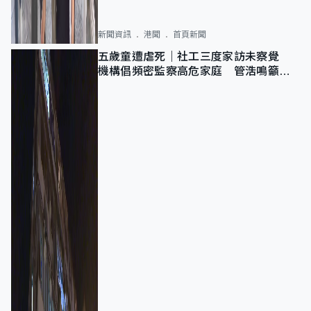
新聞資訊
港聞
首頁新聞
五歲童遭虐死｜社工三度家訪未察覺
機構倡頻密監察高危家庭 管浩鳴籲加
強跨部門協作