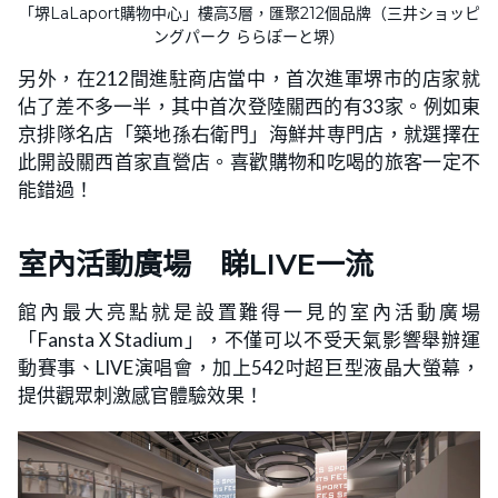
「堺LaLaport購物中心」樓高3層，匯聚212個品牌（三井ショッピ
ングパーク ららぽーと堺）
另外，在212間進駐商店當中，首次進軍堺市的店家就
佔了差不多一半，其中首次登陸關西的有33家。例如東
京排隊名店「築地孫右衛門」海鮮丼専門店，就選擇在
此開設關西首家直營店。喜歡購物和吃喝的旅客一定不
能錯過！
室內活動廣場 睇LIVE一流
館內最大亮點就是設置難得一見的室內活動廣場
「Fansta X Stadium」，不僅可以不受天氣影響舉辦運
動賽事、LIVE演唱會，加上542吋超巨型液晶大螢幕，
提供觀眾刺激感官體驗效果！