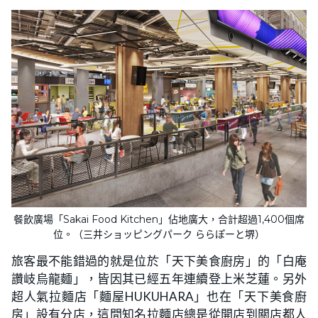
餐飲廣場「Sakai Food Kitchen」佔地廣大，合計超過1,400個席
位。（三井ショッピングパーク ららぽーと堺）
旅客最不能錯過的就是位於「天下美食廚房」的「白庵
讚岐烏龍麵」，皆因其已經五年連續登上米芝蓮。另外
超人氣拉麵店「麵屋HUKUHARA」也在「天下美食廚
房」設有分店，這間知名拉麵店總是從開店到關店都人