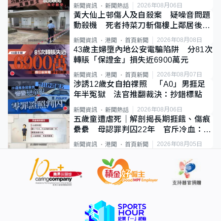
2026年08月06日
新聞資訊
新聞熱話
黃大仙上邨傷人及自殺案 疑噪音問題
動殺機 死者持菜刀斬傷樓上鄰居後墮
斃
2026年08月08日
新聞資訊
港聞
首頁新聞
43歲主婦墮內地公安電騙陷阱 分81次
轉賬「保證金」損失近6900萬元
2026年08月07日
新聞資訊
港聞
首頁新聞
涉誘12歲女自拍祼照 「A0」男捱足
年半冤獄 法官推翻裁決：抄錯標點
2026年08月06日
新聞資訊
新聞熱話
五歲童遭虐死｜解剖揭長期捱餓、傷痕
纍纍 母認罪判囚22年 官斥冷血：同
類案最惡劣
2026年08月05日
新聞資訊
港聞
首頁新聞