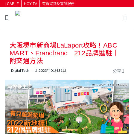
i-CABLE
HOY TV
有線寬頻及電訊服務
返回
大阪堺市新商場LaLaport攻略！ABC
按輸入鍵開始搜尋
MART、Francfranc 212品牌進駐｜
附交通方法
Digital Tech
2023年01月31日
分享