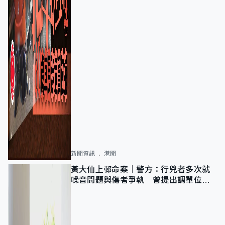
新聞資訊
港聞
黃大仙上邨命案｜警方：行兇者多次就
噪音問題與傷者爭執 曾提出調單位已
獲批