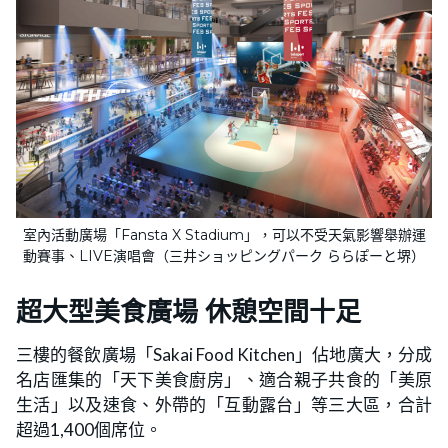
室內活動廣場「Fansta X Stadium」，可以不受天氣影響舉辦運
動賽事、LIVE演唱會（三井ショッピングパーク ららぽーと堺）
超大型美食廣場 休憩空間十足
三樓的餐飲廣場「Sakai Food Kitchen」佔地廣大，分成
名店匯集的「天下美食廚房」、適合親子共食的「美原
生活」以及速食、外帶的「互動露台」等三大區，合計
超過1,400個席位。