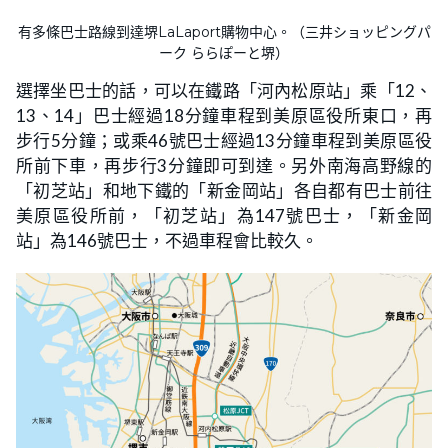
有多條巴士路線到達堺LaLaport購物中心。（三井ショッピングパ
ーク ららぽーと堺）
選擇坐巴士的話，可以在鐵路「河內松原站」乘「12、
13、14」巴士經過18分鐘車程到美原區役所東口，再
步行5分鐘；或乘46號巴士經過13分鐘車程到美原區役
所前下車，再步行3分鐘即可到達。另外南海高野線的
「初芝站」和地下鐵的「新金岡站」各自都有巴士前往
美原區役所前，「初芝站」為147號巴士，「新金岡
站」為146號巴士，不過車程會比較久。