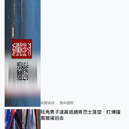
新聞資訊
兩岸國際
旺角男子凌晨追通宵巴士落空 打爆擋
風玻璃逃去