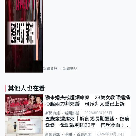
新聞資訊
新聞熱話
其他人也在看
勸未婚夫戒煙爆命案 28歲女教師連捅
心臟兩刀判死緩 母斥判太重已上訴
2026年08月05日
新聞資訊
新聞熱話
五歲童遭虐死｜解剖揭長期捱餓、傷痕
纍纍 母認罪判囚22年 官斥冷血：同
類案最惡劣
2026年08月05日
新聞資訊
港聞
首頁新聞