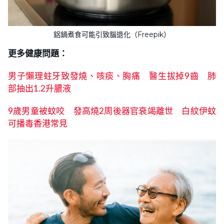
鋁鍋煮食可能引致腦退化（Freepik）
更多健康問題：
男子懶理蛀牙致發燒、咳痰、胸痛 醫生拔掉9齒 肺
部抽出1.2升膿液
9歲男童被蚊咬 發高燒2周後器官衰竭離世 白紋伊蚊
可播毒香港常見