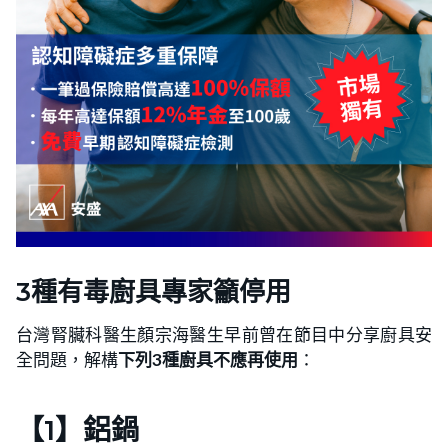
3種有毒廚具專家籲停用
台灣腎臟科醫生顏宗海醫生早前曾在節目中分享廚具安
全問題，解構
下列3種廚具不應再使用
：
【1】鋁鍋