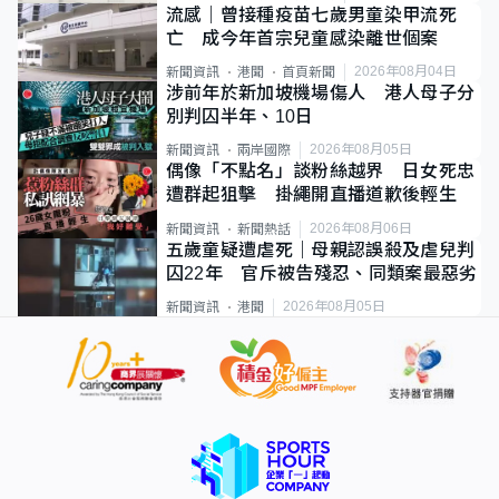
流感｜曾接種疫苗七歲男童染甲流死
亡 成今年首宗兒童感染離世個案
2026年08月04日
新聞資訊
港聞
首頁新聞
涉前年於新加坡機場傷人 港人母子分
別判囚半年、10日
2026年08月05日
新聞資訊
兩岸國際
偶像「不點名」談粉絲越界 日女死忠
遭群起狙擊 掛繩開直播道歉後輕生
2026年08月06日
新聞資訊
新聞熱話
五歲童疑遭虐死｜母親認誤殺及虐兒判
囚22年 官斥被告殘忍、同類案最惡劣
2026年08月05日
新聞資訊
港聞