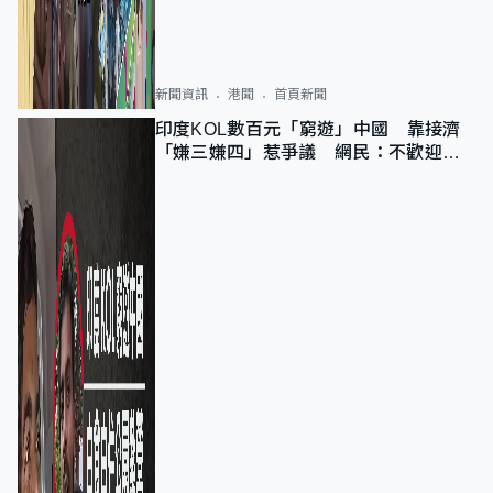
新聞資訊
港聞
首頁新聞
印度KOL數百元「窮遊」中國 靠接濟
「嫌三嫌四」惹爭議 網民：不歡迎劣
質旅客