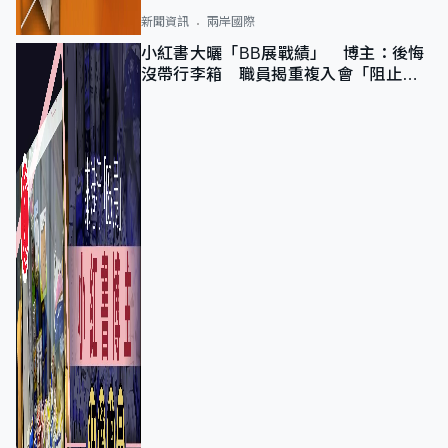
新聞資訊
兩岸國際
小紅書大曬「BB展戰績」 博主：後悔
沒帶行李箱 職員揭重複入會「阻止唔
到」