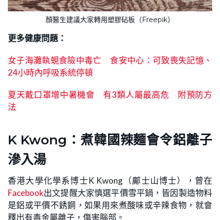
顏醫生建議大家轉用塑膠砧板（Freepik）
更多健康問題：
女子海灘執蜆食險中毒亡 食安中心：可致喪失記憶、
24小時內呼吸系統停頓
夏天戴口罩增中暑機會 有3類人屬最高危 附預防方
法
K Kwong：煮韓國辣麵會令鋁離子
滲入湯
香港大學化學系博士K Kwong（鄺士山博士），曾在
Facebook
出文提醒大家慎選平價雪平鍋，皆因製造物料
是鋁或平價不銹鋼，如果用來煮酸味或辛辣食物，就會
釋出有毒金屬離子，傷害腦部。