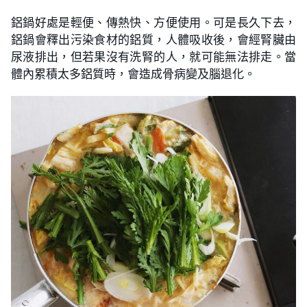
鋁鍋好處是輕便、傳熱快、方便使用。可是長久下去，
鋁鍋會釋出污染食材的鋁質，人體吸收後，會經腎臟由
尿液排出，但若果沒有洗腎的人，就可能無法排走。當
體內累積太多鋁質時，會造成骨病變及腦退化。