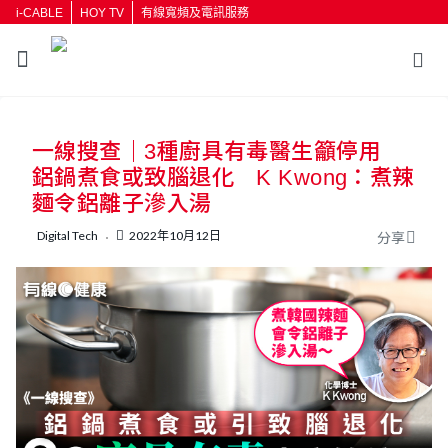
i-CABLE
HOY TV
有線寬頻及電訊服務
返回
一線搜查｜3種廚具有毒醫生籲停用
按輸入鍵開始搜尋
鋁鍋煮食或致腦退化 K Kwong：煮辣
麵令鋁離子滲入湯
Digital Tech
2022年10月12日
分享