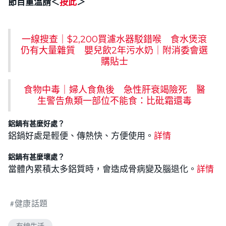
節目重溫請＜
按此
＞
一線搜查｜$2,200買濾水器駁錯喉 食水煲滾
仍有大量雜質 嬰兒飲2年污水奶｜附消委會選
購貼士
食物中毒｜婦人食魚後 急性肝衰竭險死 醫
生警告魚類一部位不能食：比砒霜還毒
鋁鍋有甚麼好處？
鋁鍋好處是輕便、傳熱快、方便使用。
詳情
鋁鍋有甚麼壞處？
當體內累積太多鋁質時，會造成骨病變及腦退化。
詳情
健康話題
有線生活