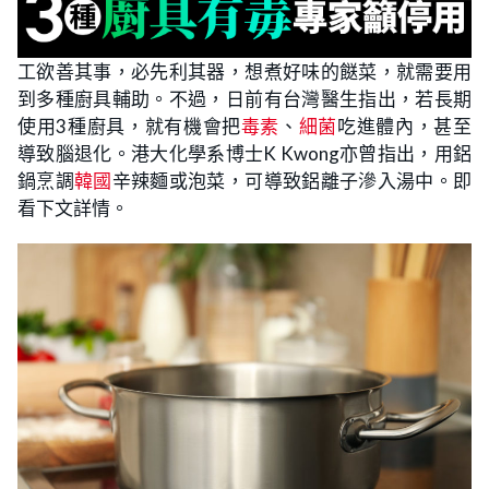
工欲善其事，必先利其器，想煮好味的餸菜，就需要用
到多種廚具輔助。不過，日前有台灣醫生指出，若長期
使用3種廚具，就有機會把
毒素
、
細菌
吃進體內，甚至
導致腦退化。港大化學系博士K Kwong亦曾指出，用鋁
鍋烹調
韓國
辛辣麵或泡菜，可導致鋁離子滲入湯中。即
看下文詳情。