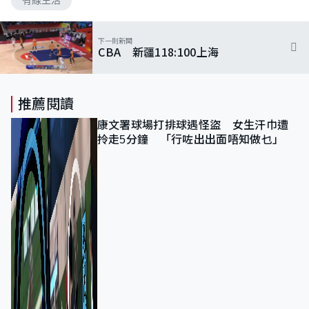
下一則新聞
CBA 新疆118:100上海
推薦閱讀
康文署球場打排球遇怪盜 女生汗巾遭
拎走5分鐘 「行咗出出面唔知做乜」