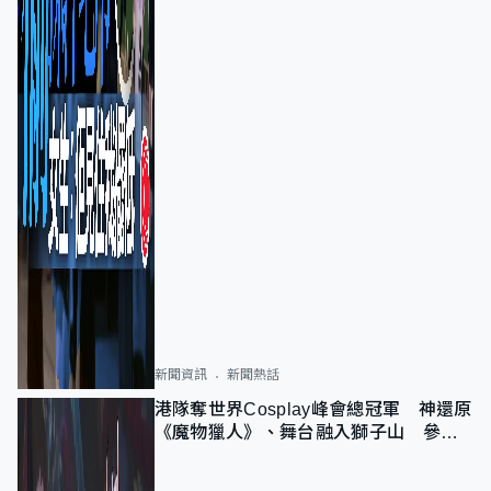
新聞資訊
新聞熱話
港隊奪世界Cosplay峰會總冠軍 神還原
《魔物獵人》、舞台融入獅子山 參賽
者：讓大家認識香港