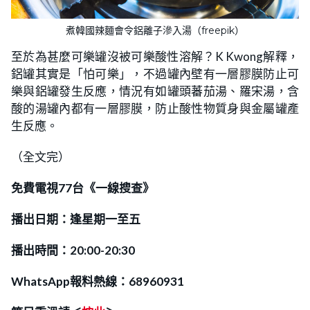
煮韓國辣麵會令鋁離子滲入湯（freepik）
至於為甚麼可樂罐沒被可樂酸性溶解？K Kwong解釋，
鋁罐其實是「怕可樂」，不過罐內壁有一層膠膜防止可
樂與鋁罐發生反應，情況有如罐頭蕃茄湯、羅宋湯，含
酸的湯罐內都有一層膠膜，防止酸性物質身與金屬罐產
生反應。
（全文完）
免費電視77台《一線搜查》
播出日期：逢星期一至五
播出時間：20:00-20:30
WhatsApp報料熱線：68960931