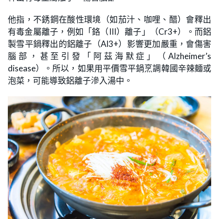
他指，不銹鋼在酸性環境（如茄汁、咖哩、醋）會釋出
有毒金屬離子，例如「鉻（III）離子」（Cr3+）。而鋁
製雪平鍋釋出的鋁離子（Al3+）影響更加嚴重，會傷害
腦部，甚至引發「阿茲海默症」（Alzheimer’s
disease）。所以，如果用平價雪平鍋烹調韓國辛辣麵或
泡菜，可能導致鋁離子滲入湯中。