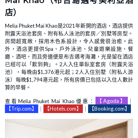
Mai Khao（布吉島邁考美利亞酒
店）
Melia Phuket Mai Khao是2021年新開的酒店，酒店提供
附露天浴池套房、附有私人泳池的套房／別墅等房型。
房間超寬敞，採用木色系設計，令人感覺很治癒。此
外，酒店更提供Spa、戶外泳池、兒童遊樂設施、餐
廳、酒吧，而且旁邊便是布吉邁考海灘，光是留在酒店
已經可以「歎到夠」。2人入住單臥室套房（附露天浴
池），每晚由$1,376港元起；2人入住別墅（附私人游
泳）每晚$1,794港元起，所有房價已包括以入住人數計
算的早餐。
查看Melia Phuket Mai Khao優惠：
【Agoda】
｜
【Trip.com】
｜
【Hotels.com】
｜
【Booking.com】