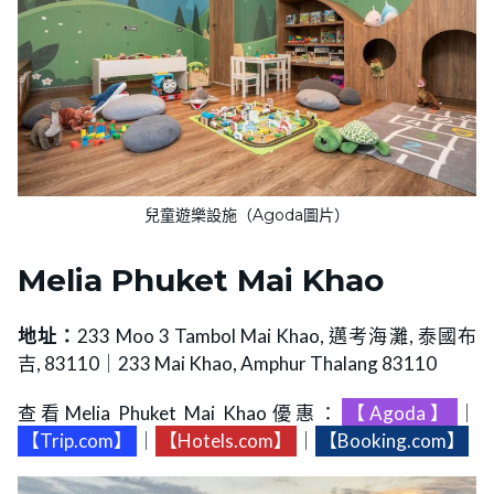
兒童遊樂設施（Agoda圖片）
Melia Phuket Mai Khao
地址：
233 Moo 3 Tambol Mai Khao, 邁考海灘, 泰國布
吉, 83110｜233 Mai Khao, Amphur Thalang 83110
查看Melia Phuket Mai Khao優惠：
【Agoda】
｜
【Trip.com】
｜
【Hotels.com】
｜
【Booking.com】