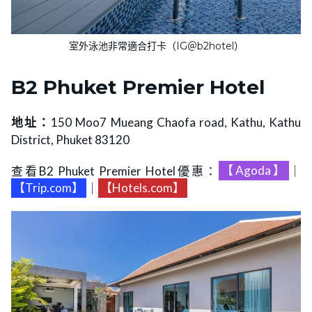
室外泳池非常適合打卡（IG＠b2hotel）
B2
Phuket Premier Hotel
地址：
150 Moo7 Mueang Chaofa road, Kathu, Kathu
District, Phuket 83120
查看B2 Phuket Premier Hotel優惠：
【Agoda】
｜
【Trip.com】
｜
【Hotels.com】