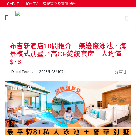
i-CABLE
HOY TV
有線寬頻及電訊服務
布吉新酒店10間推介｜無邊際泳池／海
景複式別墅／高CP總統套房 人均僅
$78
Digital Tech
2023年03月07日
分享