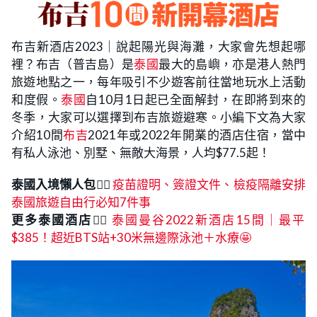
布吉新酒店2023｜說起陽光與海灘，大家會先想起哪
裡？布吉（普吉島）是
泰國
最大的島嶼，亦是港人熱門
旅遊地點之一，每年吸引不少遊客前往當地玩水上活動
和度假。
泰國
自10月1日起已全面解封，在即將到來的
冬季，大家可以選擇到布吉旅遊避寒。小編下文為大家
介紹10間
布吉
2021年或2022年開業的酒店住宿，當中
有私人泳池、別墅、無敵大海景，人均$77.5起！
泰國入境懶人包
👉🏻
疫苗證明、簽證文件、檢疫隔離安排
泰國旅遊自由行必知7件事
更多泰國酒店👉🏻
泰國曼谷2022新酒店15間｜最平
$385！超近BTS站+30米無邊際泳池＋水療🤩