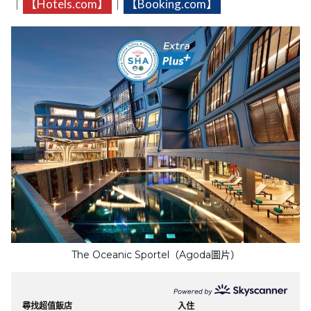
｜
【Hotels.com】
｜
【Booking.com】
The Oceanic Sportel（Agoda圖片）