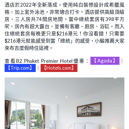
酒店於2022年全新落成，使用純白裝修設計成希臘風
格，加上室外泳池，非常適合打卡。酒店提供高級頂級
房、三人房共74間房地間。當中總統套房有398平方
呎，房內有超大露台，並備有客廳、廚房、浴缸，而入
住總統套房每晚更只是$216港元！你沒看錯！只需要
$216港元就能感受到當「總統」的感受，小編推薦大家
來布吉度假時住這裡。
查看B2 Phuket Premier Hotel優惠：
【Agoda】
｜
【Trip.com】
｜
【Hotels.com】