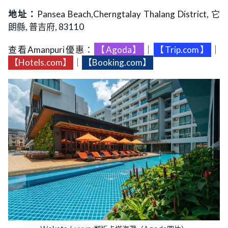
地址：
Pansea Beach,Cherngtalay Thalang District, 它
朗縣, 普吉府, 83110
查看Amanpuri優惠：
【Agoda】
｜
【Trip.com】
｜
【Hotels.com】
｜
【Booking.com】