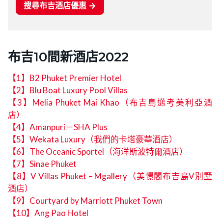
布吉10間新酒店2022
【1】B2 Phuket Premier Hotel
【2】Blu Boat Luxury Pool Villas
【3】Melia Phuket Mai Khao（布吉島邁考美利亞酒
店）
【4】Amanpuri－SHA Plus
【5】Wekata Luxury（我們的卡塔豪華酒店）
【6】The Oceanic Sportel（海洋斯波特爾酒店）
【7】Sinae Phuket
【8】V Villas Phuket – Mgallery（美憬閣布吉島V別墅
酒店）
【9】Courtyard by Marriott Phuket Town
【10】Ang Pao Hotel