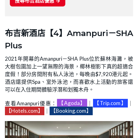
布吉新酒店【4】Amanpuri－SHA
Plus
2021年開幕的Amanpuri－SHA Plus位於蘇林海灘，被
大樹包圍加上一望無際的海景，椰林樹影下真的超適合
度假！部分房間附有私人泳池，每晚由$7,920港元起。
酒店還提供Spa、室外泳池，而喜歡水上活動的旅客還
可以在入住期間體驗浮潛和划獨木舟。
查看Amanpuri優惠：
【Agoda】
｜
【Trip.com】
｜
【Hotels.com】
｜
【Booking.com】