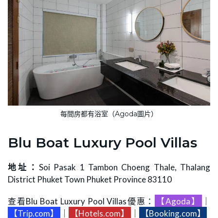
每間房都有浴室（Agoda圖片）
Blu Boat Luxury Pool Villas
地址：
Soi Pasak 1 Tambon Choeng Thale, Thalang
District Phuket Town Phuket Province 83110
查看Blu Boat Luxury Pool Villas優惠：
【Agoda】
｜
【Trip.com】
｜
【Hotels.com】
｜
【Booking.com】