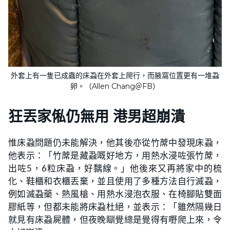
外套上有一隻已成蟲的床蝨在外套上爬行，而腋窩位置更有一堆蝨
卵。（Allen Chang＠FB）
狂丟家俬仍無用 港男超崩潰
惟床蝨問題仍未能解決，他其後亦從竹蓆中發現床蝨，
他表示：「竹蓆是藏蝨嘅好地方，用熱水浸咗張竹蓆，
出咗5，6粒床蝨，好黐線。」他後來又再將家中的梳
化、鞋櫃和衣櫃丟棄，並且使用了多種方法自行滅蝨，
例如滅蝨藥、熱風槍、用熱水浸泡衣服、在椅腳貼雙面
膠紙等，但都未能將床蝨杜絕，並表示：「雖然隔幾日
就見有床蝨屍體，但夜晚瞓覺總是覺得有嘢爬上來，令