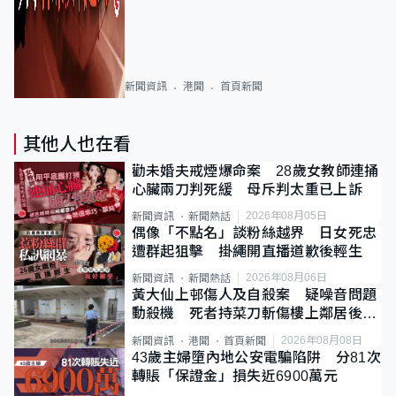
新聞資訊
港聞
首頁新聞
其他人也在看
勸未婚夫戒煙爆命案 28歲女教師連捅
心臟兩刀判死緩 母斥判太重已上訴
2026年08月05日
新聞資訊
新聞熱話
偶像「不點名」談粉絲越界 日女死忠
遭群起狙擊 掛繩開直播道歉後輕生
2026年08月06日
新聞資訊
新聞熱話
黃大仙上邨傷人及自殺案 疑噪音問題
動殺機 死者持菜刀斬傷樓上鄰居後墮
斃
2026年08月08日
新聞資訊
港聞
首頁新聞
43歲主婦墮內地公安電騙陷阱 分81次
轉賬「保證金」損失近6900萬元