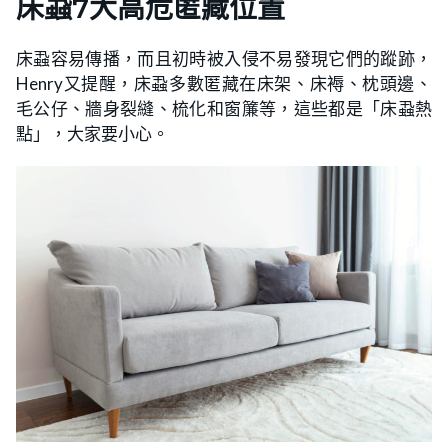
床蝨7大高危匿藏位置
床蝨容易傳播，而且初時被入侵不易發現它們的蹤跡，
Henry又提醒，床蝨多數匿藏在床架、床褥、枕頭邊、
毛公仔、牆身裂縫、梳化和窗簾等，這些都是「床蝨熱
點」，大家要小心。