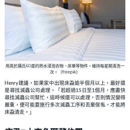
用高於攝氏60度的熱水浸泡衣物、床單等物件，維持每星期清洗一
次。（freepik）
Henry建議，如果家中出現床蝨逾半個月以上，最好還
是尋找滅蟲公司處理，「若超過15日至1個月，應盡快
尋找滅蟲公司幫忙，這時候還可以處理，否則情況變得
嚴重，便可能要施行多次滅蟲工序和丟棄傢俬，才能將
床蝨清走。」