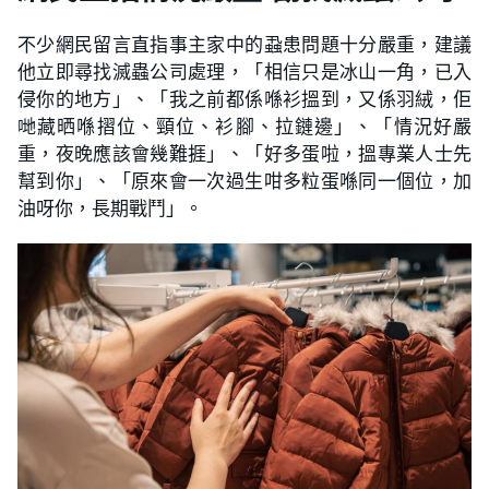
不少網民留言直指事主家中的蝨患問題十分嚴重，建議
他立即尋找滅蟲公司處理，「相信只是冰山一角，已入
侵你的地方」、「我之前都係喺衫搵到，又係羽絨，佢
哋藏晒喺摺位、頸位、衫腳、拉鏈邊」、「情況好嚴
重，夜晚應該會幾難捱」、「好多蛋啦，搵專業人士先
幫到你」、「原來會一次過生咁多粒蛋喺同一個位，加
油呀你，長期戰鬥」。