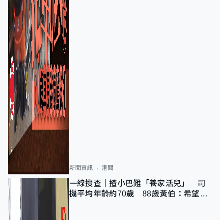
新聞資訊
港聞
一線搜查｜揸小巴難「養家活兒」 司
機平均年齡約70歲 88歲黃伯：希望一
直揸落去