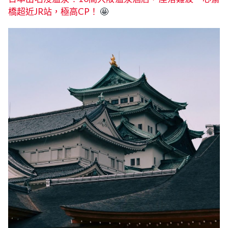
橋超近JR站，極高CP！
🤩