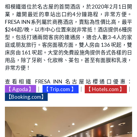
相模鐵道位於名古屋的首間酒店，於2020年2月1日開
業，離開最近的車站出口約4分鐘路程，非常方便。
FRESA INN系列屬於商務酒店，賣點為性價比高，最平
$244起/晚，以市中心位置來說非常抵！酒店提供6種房
型，包括打通兩間客房的連通房，適合人數3-4人的家
庭或朋友旅行。客房面積方面，雙人房由 136 呎起，雙
床房由 161 呎起。大堂的免費設施角提供各式各樣的日
用品，除了牙刷、化妝棉、茶包，甚至有面膜和乳液，
非常方便！
查看相鐵 FRESA INN 名古屋站櫻通口優惠：
【Agoda】
｜
【Trip.com】
｜
【Hotels.com】
｜
【Booking.com】