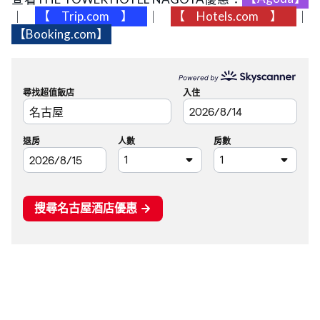
｜
【Trip.com】
｜
【Hotels.com】
｜
【Booking.com】