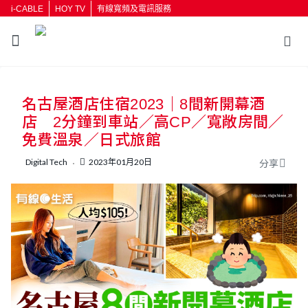
i-CABLE
HOY TV
有線寬頻及電訊服務
返回
名古屋酒店住宿2023｜8間新開幕酒
按輸入鍵開始搜尋
店 2分鐘到車站／高CP／寬敞房間／
免費溫泉／日式旅館
Digital Tech
2023年01月20日
分享